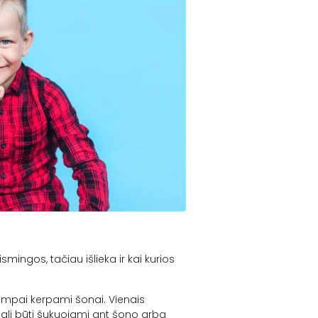
smingos, tačiau išlieka ir kai kurios
trumpai kerpami šonai. Vienais
i gali būti šukuojami ant šono arba