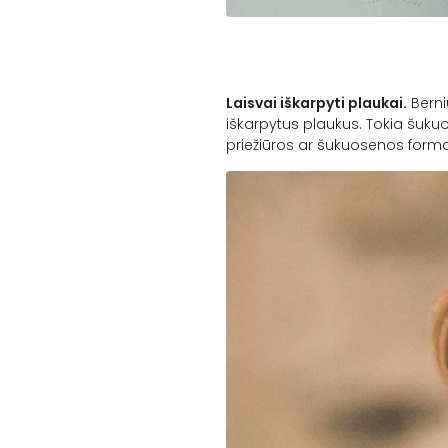
Laisvai iškarpyti plaukai.
Berniu
iškarpytus plaukus. Tokia šuku
priežiūros ar šukuosenos for