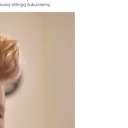
niausią stilingą šukuoseną.