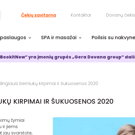
Čekių savitarna
Kontaktai
Dovanų čekis
 paslaugos
SPA ir masažai
Poilsis su nakvyn
BookitNow“ yra įmonių grupės „Gera Dovana group“ dali
ingiausi berniukų kirpimai ir šukuosenos 2020
UKŲ KIRPIMAI IR ŠUKUOSENOS 2020
kimų žymiai
 ir jiems
t jau svarstote,