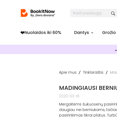
❤️️Nuolaidos iki 60%
Dantys
Grožio
„
Apie mus
Tinklaraštis
Mad
MADINGIAUSI BERNI
2020-03-16
Mergaitėms šukuosenų pasirin
daugiau nei berniukams, tačiau
pasirinkimas tikrai platus. Turbū