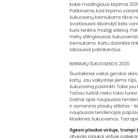
kokie madingiausi kirpimai 20
Patikinsime, kad kirpimo varian
šukuosenų berniukams tikrai ne
Svarbiausia išbandyti kelis varian
kuris tenkins mažąjį stileivą. P
metų stilingiausias šukuosenas
berniukams. Kartu išsirinkite ti
labiausiai patinkančius.
BERNIUKŲ ŠUKUOSENOS 2020
Šiuolaikiniai vaikai gerokai skir
kartų. Jau vaikystėje jiems rūpi,
šukuoseną pasirinkti. Tokie jau ti
Tačiau turbūt nieko tokio turėsi 
Dažnai apie naujausias tende
ir asmeninis plaukų stilistas - k
naujausias tendencijas papas
klasikinės šukuosenos. Tad apie
Ilgesni plaukai viršuje, trumpi 
atvejais plaukai viršuje palieka