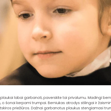
plaukai labai garbanoti, paverskite tai privalumu. Madingi berniu
o šonai kerpami trumpai. Berniukas atrodys stilingai ir žaismin
 atskiros priežiūros. Dažnai garbanotus plaukus stengiamasi trump