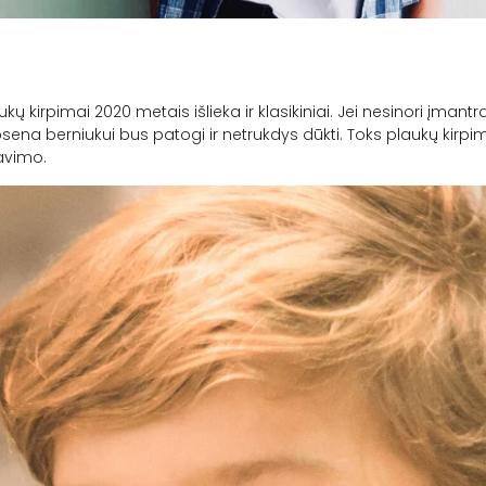
kų kirpimai 2020 metais išlieka ir klasikiniai. Jei nesinori įmantr
osena berniukui bus patogi ir netrukdys dūkti. Toks plaukų kir
mavimo.