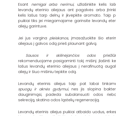
Esant
nemigai arba nerimui
, užlašinkite kelis laš
levandų eterinio aliejaus ant pagalvės arba įtrinki
kelis lašus tarp delnų ir įkvėpkite aromato. Taip p
puikiai tiks jei miegamajame garinsite levandų eteri
aliejų garintuve.
Jei jus vargina
pleiskanos
, įmasažuokite šio eterin
aliejaus į galvos odą prieš plaunant galvą.
Sausos ir skilinėjančios odos
priežiūr
rekomenduojame pasigaminti tokį mišinį: įlašinti kel
lašus levandų eterinio aliejaus į nerafinuotą augali
aliejų ir šiuo mišiniu tepkite odą.
Levandų eterinis aliejus taip pat labai tinkam
spuogų ir
aknės
gydymui
, nes jis slopina bakteri
dauginimąsi, padeda subalansuoti odos rieba
sekreciją, skatina odos ląstelių regeneraciją.
Levandų eterinis aliejus puikiai atbaido uodus, erkes 