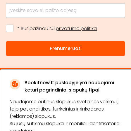
* Susipažinau su
privatumo politika
Prenumeruoti
Apie „BookitNow“
Bookitnow.lt puslapyje yra naudojami
keturi pagrindiniai slapukų tipai.
Informacija
Naudojame būtinus slapukus svetainės veikimui,
„GERA DOVANA“ GRUPĖ
taip pat analitikos, funkcinius ir rinkodaros
(reklamos) slapukus.
Su jūsų sutikimu slapukai ir mobilieji identifikatoriai
naudojami: