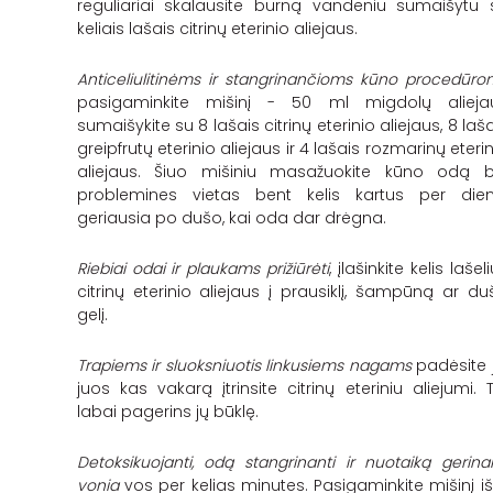
reguliariai skalausite burną vandeniu sumaišytu 
keliais lašais citrinų eterinio aliejaus.
Anticeliulitinėms ir stangrinančioms kūno procedūro
pasigaminkite mišinį - 50 ml migdolų alieja
sumaišykite su 8 lašais citrinų eterinio aliejaus, 8 laš
greipfrutų eterinio aliejaus ir 4 lašais rozmarinų eteri
aliejaus. Šiuo mišiniu masažuokite kūno odą b
problemines vietas bent kelis kartus per dien
geriausia po dušo, kai oda dar drėgna.
Riebiai odai ir plaukams prižiūrėti
, įlašinkite kelis lašel
citrinų eterinio aliejaus į prausiklį, šampūną ar du
gelį.
Trapiems ir sluoksniuotis linkusiems nagams
padėsite j
juos kas vakarą įtrinsite citrinų eteriniu aliejumi. T
labai pagerins jų būklę.
Detoksikuojanti, odą stangrinanti ir nuotaiką gerinan
vonia
vos per kelias minutes. Pasigaminkite mišinį iš