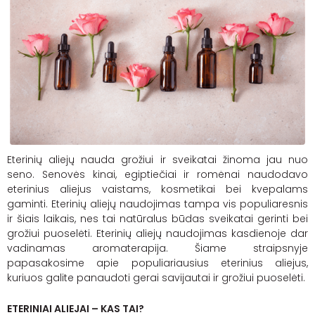
Eterinių aliejų nauda grožiui ir sveikatai žinoma jau nuo
seno. Senovės kinai, egiptiečiai ir romėnai naudodavo
eterinius aliejus vaistams, kosmetikai bei kvepalams
gaminti. Eterinių aliejų naudojimas tampa vis populiaresnis
ir šiais laikais, nes tai natūralus būdas sveikatai gerinti bei
grožiui puoselėti. Eterinių aliejų naudojimas kasdienoje dar
vadinamas aromaterapija. Šiame straipsnyje
papasakosime apie populiariausius eterinius aliejus,
kuriuos galite panaudoti gerai savijautai ir grožiui puoselėti.
ETERINIAI ALIEJAI – KAS TAI?