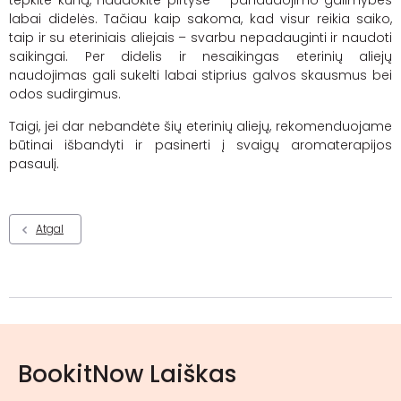
labai didelės. Tačiau kaip sakoma, kad visur reikia saiko,
taip ir su eteriniais aliejais – svarbu nepadauginti ir naudoti
saikingai. Per didelis ir nesaikingas eterinių aliejų
naudojimas gali sukelti labai stiprius galvos skausmus bei
odos sudirgimus.
Taigi, jei dar nebandėte šių eterinių aliejų, rekomenduojame
būtinai išbandyti ir pasinerti į svaigų aromaterapijos
pasaulį.
Atgal
BookitNow Laiškas