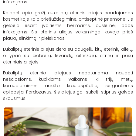
infekcijoms.
Kalbant apie grožį, eukaliptų eterinis aliejus naudojamas
kosmetikoje kaip priešuždegiminė, antiseptinė priemonė. Jis
gelbėja esant įvairiems bėrimams, pūslelinei, odos
infekcijoms. Šis eterinis aliejus veiksmingai kovoja prieš
plaukų slinkimą ir pleiskanas.
Eukaliptų eterinis aliejus dera su daugeliu kitų eterinių aliejų,
o ypač su čiobrelių, levandų,
citrinžolių
, citrinų ir pušų
eteriniais aliejais.
Eukaliptų eterinio aliejaus nepatariama naudoti
nėščiosioms, kūdikiams, vaikams iki trijų metų,
kamuojamiems aukšto kraujospūdžio, sergantiems
epilepsija. Perdozavus, šis aliejus gali sukelti stiprius galvos
skausmus.