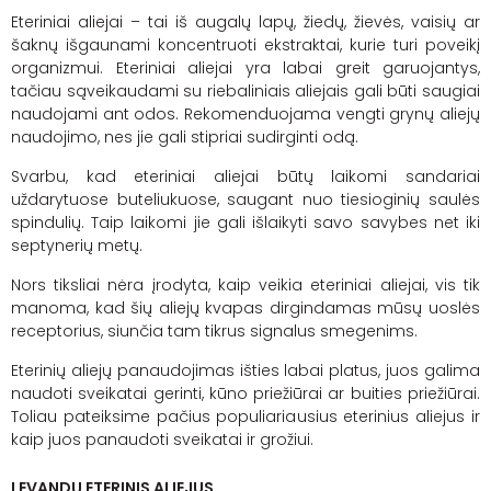
Eteriniai aliejai – tai iš augalų lapų, žiedų, žievės, vaisių ar
šaknų išgaunami koncentruoti ekstraktai, kurie turi poveikį
organizmui. Eteriniai aliejai yra labai greit garuojantys,
tačiau sąveikaudami su riebaliniais aliejais gali būti saugiai
naudojami ant odos. Rekomenduojama vengti grynų aliejų
naudojimo, nes jie gali stipriai sudirginti odą.
Svarbu, kad eteriniai aliejai būtų laikomi sandariai
uždarytuose buteliukuose, saugant nuo tiesioginių saulės
spindulių. Taip laikomi jie gali išlaikyti savo savybes net iki
septynerių metų.
Nors tiksliai nėra įrodyta, kaip veikia eteriniai aliejai, vis tik
manoma, kad šių aliejų kvapas dirgindamas mūsų uoslės
receptorius, siunčia tam tikrus signalus smegenims.
Eterinių aliejų panaudojimas išties labai platus, juos galima
naudoti sveikatai gerinti, kūno priežiūrai ar buities priežiūrai.
Toliau pateiksime pačius populiariausius eterinius aliejus ir
kaip juos panaudoti sveikatai ir grožiui.
LEVANDŲ ETERINIS ALIEJUS