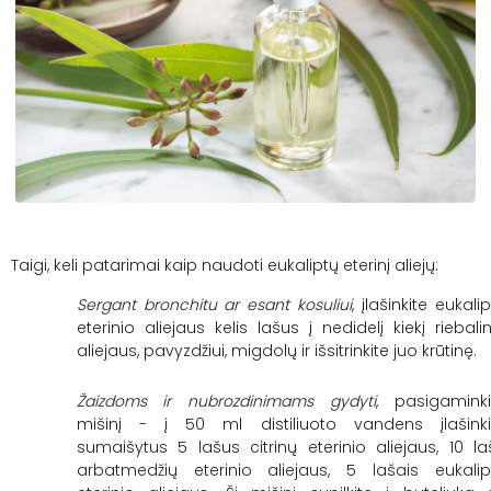
Taigi, keli patarimai kaip naudoti eukaliptų eterinį aliejų:
Sergant bronchitu ar esant kosuliui
, įlašinkite eukali
eterinio aliejaus kelis lašus į nedidelį kiekį riebali
aliejaus, pavyzdžiui, migdolų ir išsitrinkite juo krūtinę.
Žaizdoms ir nubrozdinimams gydyti
, pasigaminki
mišinį - į 50 ml distiliuoto vandens įlašinki
sumaišytus 5 lašus citrinų eterinio aliejaus, 10 la
arbatmedžių eterinio aliejaus, 5 lašais eukalip