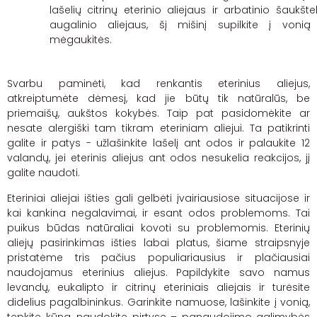
lašelių citrinų eterinio aliejaus ir arbatinio šaukšte
augalinio aliejaus, šį mišinį supilkite į vonią 
mėgaukitės.
Svarbu paminėti, kad renkantis eterinius aliejus,
atkreiptumėte dėmesį, kad jie būtų tik natūralūs, be
priemaišų, aukštos kokybės. Taip pat pasidomėkite ar
nesate alergiški tam tikram eteriniam aliejui. Ta patikrinti
galite ir patys - užlašinkite lašelį ant odos ir palaukite 12
valandų, jei eterinis aliejus ant odos nesukelia reakcijos, jį
galite naudoti.
Eteriniai aliejai išties gali gelbėti įvairiausiose situacijose ir
kai kankina negalavimai, ir esant odos problemoms. Tai
puikus būdas natūraliai kovoti su problemomis. Eterinių
aliejų pasirinkimas išties labai platus, šiame straipsnyje
pristatėme tris pačius populiariausius ir plačiausiai
naudojamus eterinius aliejus. Papildykite savo namus
levandų, eukalipto ir citrinų eteriniais aliejais ir turėsite
didelius pagalbininkus. Garinkite namuose, lašinkite į vonią,
tepkite kūną, naudokite pirtyse – panaudojimo galimybės