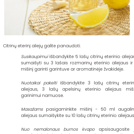
Citrinų eterinį aliejų galite panaudoti:
Susikaupimui
išbandykite 5 lašų citrinų eterinio aliej
sumaišyti su 3 lašais rozmarinų eterinio aliejaus ir 
mišinį garinti garintuve ar aromatinėje žvakidėje.
Nuotaikai pakelti
išbandykite 3 lašų citrinų eterin
aliejaus, 3 lašų apelsinų eterinio aliejaus miši
garinimui namuose.
Masažams
pasigaminkite mišinį - 50 ml augalin
aliejaus sumaišykite su 10 lašų citrinų eterinio aliejau
Nuo nemalonaus burnos kvapo
apsisaugosite j