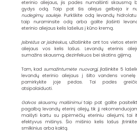
eterinio aliejaus, jis padės numalšinti skausmą b
gydys odą. Taip pat šis aliejus gelbėja ir n
nudegimų saulėje
. Purkškite odą levandų
hidrolatu
taip nuraminsite odą arba galite įlašinti levan
eterinio aliejaus kelis lašelius į kūno kremą.
Įsibrėžus ar įsidrėskus
, užlašinkite ant tos vietos eteri
aliejaus vos kelis lašus. Levandų eterinis aliej
sumažins skausmą, dezinfekuos bei skatins gijimą.
Tam, kad
sumažintumėte nuovargį
, įlašinkite 5 lašel
levandų eterinio aliejaus į šilto vandens vonelę 
pamirkykite joje pėdas. Tai padės greiči
atsipalaiduoti.
Galvos skausmų malšinimui
taip pat galite pasitelkt
pagalbą levandų eterinį aliejų, tik jį rekomenduoja
maišyti kartu su pipirmėčių eteriniu aliejumi, tai it
efektyvus mišinys. Šio mišinio kelis lašus įtrinkite
smilkinius arba kaktą.