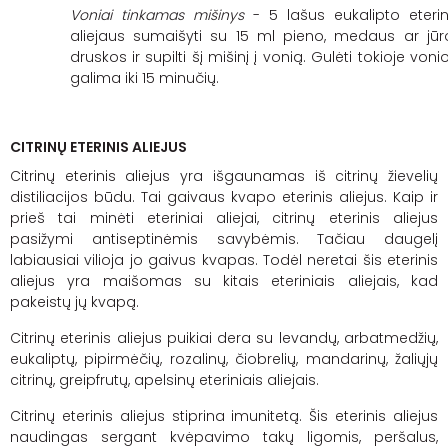
Voniai tinkamas mišinys
- 5 lašus eukalipto eterin
aliejaus sumaišyti su 15 ml pieno, medaus ar jūr
druskos ir supilti šį mišinį į vonią. Gulėti tokioje voni
galima iki 15 minučių.
CITRINŲ ETERINIS ALIEJUS
Citrinų eterinis aliejus yra išgaunamas iš citrinų žievelių
distiliacijos būdu. Tai gaivaus kvapo eterinis aliejus. Kaip ir
prieš tai minėti eteriniai aliejai, citrinų eterinis aliejus
pasižymi antiseptinėmis savybėmis. Tačiau daugelį
labiausiai vilioja jo gaivus kvapas. Todėl neretai šis eterinis
aliejus yra maišomas su kitais eteriniais aliejais, kad
pakeistų jų kvapą.
Citrinų eterinis aliejus puikiai dera su levandų, arbatmedžių,
eukaliptų, pipirmėčių,
rozalinų
, čiobrelių, mandarinų, žaliųjų
citrinų, greipfrutų, apelsinų eteriniais aliejais.
Citrinų eterinis aliejus stiprina imunitetą. Šis eterinis aliejus
naudingas sergant kvėpavimo takų ligomis, peršalus,