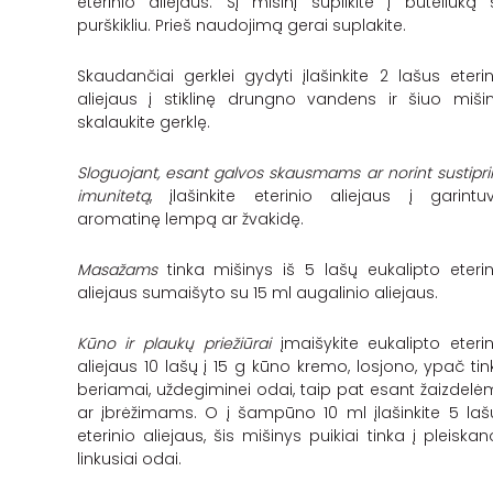
eterinio aliejaus. Šį mišinį supilkite į buteliuką 
purškikliu. Prieš naudojimą gerai suplakite.
Skaudančiai gerklei gydyti įlašinkite 2 lašus eterin
aliejaus į stiklinę drungno vandens ir šiuo mišin
skalaukite gerklę.
Sloguojant, esant galvos skausmams ar norint sustiprin
imunitetą
, įlašinkite eterinio aliejaus į garintuv
aromatinę lempą ar žvakidę.
Masažams
tinka mišinys iš 5 lašų eukalipto eterin
aliejaus sumaišyto su 15 ml augalinio aliejaus.
Kūno ir plaukų priežiūrai
įmaišykite eukalipto eterin
aliejaus 10 lašų į 15 g kūno kremo, losjono, ypač tin
beriamai, uždegiminei odai, taip pat esant žaizdelė
ar įbrėžimams. O į šampūno 10 ml įlašinkite 5 laš
eterinio aliejaus, šis mišinys puikiai tinka į pleiskan
linkusiai odai.