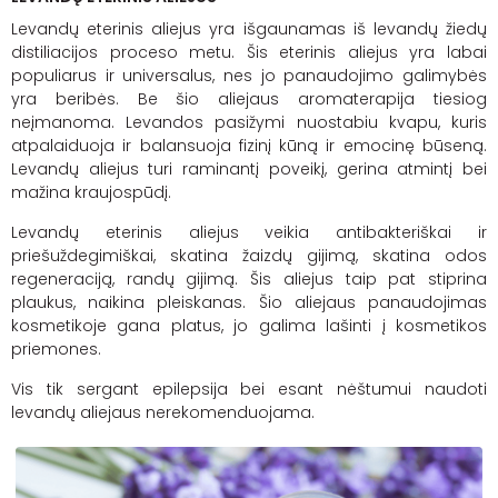
Levandų eterinis aliejus yra išgaunamas iš levandų žiedų
distiliacijos proceso metu. Šis eterinis aliejus yra labai
populiarus ir universalus, nes jo panaudojimo galimybės
yra beribės. Be šio aliejaus aromaterapija tiesiog
neįmanoma. Levandos pasižymi nuostabiu kvapu, kuris
atpalaiduoja ir balansuoja fizinį kūną ir emocinę būseną.
Levandų aliejus turi raminantį poveikį, gerina atmintį bei
mažina kraujospūdį.
Levandų eterinis aliejus veikia
antibakteriškai
ir
priešuždegimiškai
, skatina žaizdų gijimą, skatina odos
regeneraciją, randų gijimą. Šis aliejus taip pat stiprina
plaukus, naikina pleiskanas. Šio aliejaus panaudojimas
kosmetikoje gana platus, jo galima lašinti į kosmetikos
priemones.
Vis tik sergant epilepsija bei esant nėštumui naudoti
levandų aliejaus nerekomenduojama.