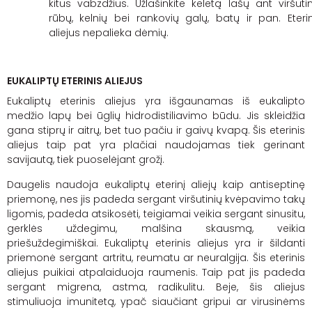
kitus vabzdžius. Užlašinkite keletą lašų ant viršutin
rūbų, kelnių bei rankovių galų, batų ir pan. Eterin
aliejus nepalieka dėmių.
EUKALIPTŲ ETERINIS ALIEJUS
Eukaliptų eterinis aliejus yra išgaunamas iš eukalipto
medžio lapų bei ūglių
hidrodistiliavimo
būdu. Jis skleidžia
gana stiprų ir aitrų, bet tuo pačiu ir gaivų kvapą. Šis eterinis
aliejus taip pat yra plačiai naudojamas tiek gerinant
savijautą, tiek puoselėjant grožį.
Daugelis naudoja eukaliptų eterinį aliejų kaip antiseptinę
priemonę, nes jis padeda sergant viršutinių kvėpavimo takų
ligomis, padeda atsikosėti, teigiamai veikia sergant sinusitu,
gerklės uždegimu, malšina skausmą, veikia
priešuždegimiškai
. Eukaliptų eterinis aliejus yra ir šildanti
priemonė sergant artritu, reumatu ar neuralgija. Šis eterinis
aliejus puikiai atpalaiduoja raumenis. Taip pat jis padeda
sergant migrena, astma, radikulitu. Beje, šis aliejus
s
timuliuoja imunitetą, ypač siaučiant gripui ar virusinėms