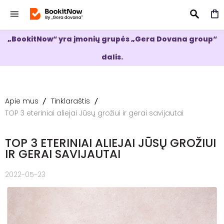
„BookitNow“ yra įmonių grupės „Gera Dovana group“
IEŠKOTI
dalis.
Apie mus
Tinklaraštis
TOP 3 eteriniai aliejai Jūsų grožiui ir gerai savijautai
TOP 3 ETERINIAI ALIEJAI JŪSŲ GROŽIUI
IR GERAI SAVIJAUTAI
2022-05-23