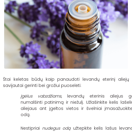
Štai keletas būdų kaip panaudoti levandų eterinį aliejų
savijautai gerinti bei grožiui puoselėti:
Įgėlus vabzdžiams
, levandų eterinis aliejus ga
numalšinti patinimą ir niežulį. Užlašinkite kelis lašel
aliejaus ant įgeltos vietos ir švelniai įmasažuokite
odą.
Nestipriai
nudegus odą
užtepkite kelis lašus levan