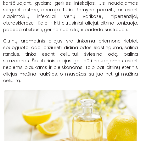
karščiuojant, gydant gerklės infekcijas.
Jis na
udojamas
sergant astma, anemija, turint žarnyno parazitų ar esant
šlapimtakių infekcijai, venų
varikozei
, hipertenzijai,
aterosklerozei.
Kaip ir kiti citrusiniai aliejai, citrina tonizuoja,
padeda atsibusti, gerina nuotaiką ir padeda susikaupti.
Citrinų aromatinis aliejus yra tinkama priemonė riebiai,
spuoguotai odai prižiūrėti, didina odos elastingumą, šalina
randus, tinka esant celiulitui, šviesina odą, balina
strazdanas. Šis eterinis aliejus gali būti naudojamas esant
riebiems plaukams ir pleiskanoms. Taip pat citrinų eterinis
aliejus mažina raukšles, o masažas su juo net gi mažina
celiulitą.