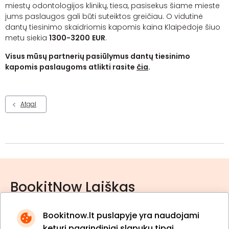
miestų odontologijos klinikų, tiesa, pasisekus šiame mieste
jums paslaugos gali būti suteiktos greičiau. O vidutinė
dantų tiesinimo skaidriomis kapomis kaina Klaipėdoje šiuo
metu siekia
1300-3200
EUR
.
Visus mūsų partnerių pasiūlymus dantų tiesinimo
kapomis paslaugoms atlikti rasite
čia
.
Atgal
BookitNow Laiškas
Bookitnow.lt puslapyje yra naudojami
keturi pagrindiniai slapukų tipai.