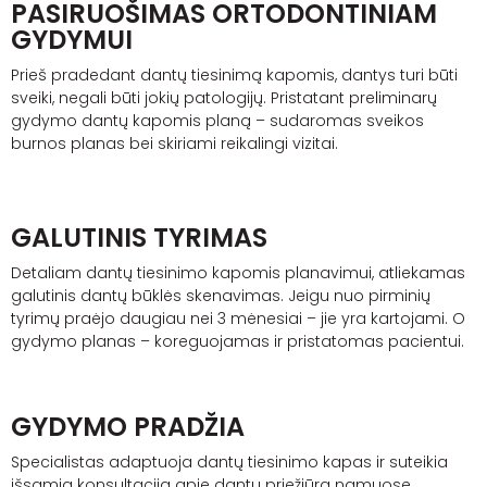
PASIRUOŠIMAS ORTODONTINIAM
GYDYMUI
Prieš pradedant dantų tiesinimą kapomis, dantys turi būti
sveiki, negali būti jokių patologijų. Pristatant preliminarų
gydymo dantų kapomis planą – sudaromas sveikos
burnos planas bei skiriami reikalingi vizitai.
GALUTINIS TYRIMAS
Detaliam dantų tiesinimo kapomis planavimui, atliekamas
galutinis dantų būklės skenavimas. Jeigu nuo pirminių
tyrimų praėjo daugiau nei 3 mėnesiai – jie yra kartojami. O
gydymo planas – koreguojamas ir pristatomas pacientui.
GYDYMO PRADŽIA
Specialistas adaptuoja dantų tiesinimo kapas ir suteikia
išsamią konsultaciją apie dantų priežiūrą namuose.