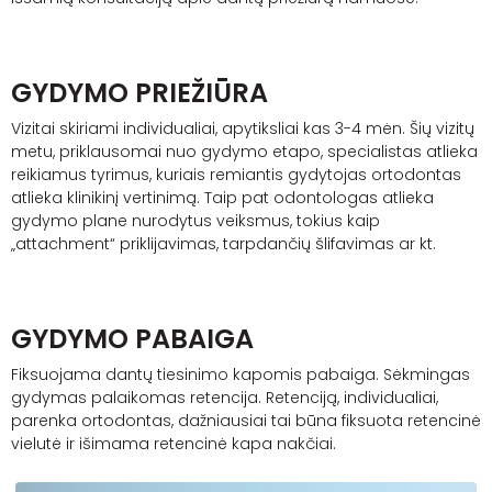
GYDYMO PRIEŽIŪRA
Vizitai skiriami individualiai, apytiksliai kas 3-4 mėn. Šių vizitų
metu, priklausomai nuo gydymo etapo, specialistas atlieka
reikiamus tyrimus, kuriais remiantis gydytojas ortodontas
atlieka klinikinį vertinimą. Taip pat odontologas atlieka
gydymo plane nurodytus veiksmus, tokius kaip
„attachment“ priklijavimas, tarpdančių šlifavimas ar kt.
GYDYMO PABAIGA
Fiksuojama dantų tiesinimo kapomis pabaiga. Sėkmingas
gydymas palaikomas retencija. Retenciją, individualiai,
parenka ortodontas, dažniausiai tai būna fiksuota retencinė
vielutė ir išimama retencinė kapa nakčiai.