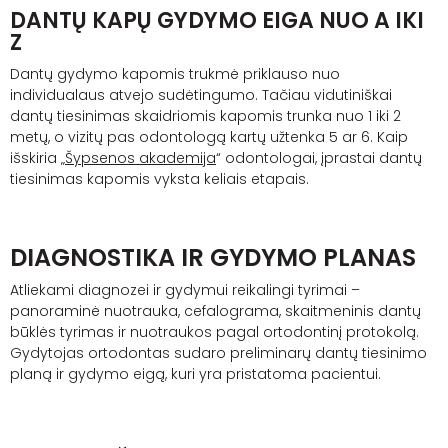
DANTŲ KAPŲ GYDYMO EIGA NUO A IKI
Z
Dantų gydymo kapomis trukmė priklauso nuo
individualaus atvejo sudėtingumo. Tačiau vidutiniškai
dantų tiesinimas skaidriomis kapomis trunka nuo 1 iki 2
metų, o vizitų pas odontologą kartų užtenka 5 ar 6. Kaip
išskiria „
Šypsenos akademija
“ odontologai, įprastai dantų
tiesinimas kapomis vyksta keliais etapais.
DIAGNOSTIKA IR GYDYMO PLANAS
Atliekami diagnozei ir gydymui reikalingi tyrimai –
panoraminė nuotrauka, cefalograma, skaitmeninis dantų
būklės tyrimas ir nuotraukos pagal ortodontinį protokolą.
Gydytojas ortodontas sudaro preliminarų dantų tiesinimo
planą ir gydymo eigą, kuri yra pristatoma pacientui.