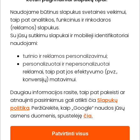
Naudojame būtinus slapukus svetainės veikimui,
* Susipažinau su
privatumo politika
taip pat analitikos, funkcinius ir rinkodaros
(reklamos) slapukus.
Su jūsų sutikimu slapukai ir mobilieji identifikatoriai
Prenumeruoti
naudojami:
turinio ir reklamos personalizavimui;
personalizuotai ir nepersonalizuotai
Apie „BookitNow“
reklamai, taip pat jos efektyvumo (pvz.,
konversijų) matavimui.
Informacija
Daugiau informacijos rasite, taip pat pakeisti ar
„GERA DOVANA“ GRUPĖ
atnaujinti pasirinkimus gali atlikti čia
Slapukų
politika
. Peržiūrėkite, kaip „Google“ naudos jūsų
asmens duomenis, spustelėję
čia.
Patvirtinti visus