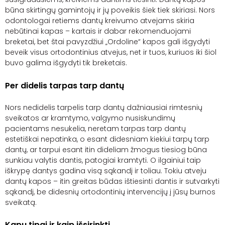
būna skirtingų gamintojų ir jų poveikis šiek tiek skiriasi. Nors
odontologai retiems dantų kreivumo atvejams skiria
nebūtinai kapas – kartais ir dabar rekomenduojami
breketai, bet štai pavyzdžiui „Ordoline“ kapos gali išgydyti
beveik visus ortodontinius atvejus, net ir tuos, kuriuos iki šiol
buvo galima išgydyti tik breketais.
Per didelis tarpas tarp dantų
Nors nedidelis tarpelis tarp dantų dažniausiai rimtesnių
sveikatos ar kramtymo, valgymo nusiskundimų
pacientams nesukelia, neretam tarpas tarp dantų
estetiškai nepatinka, o esant didesniam kiekiui tarpų tarp
dantų, ar tarpui esant itin dideliam žmogus tiesiog būna
sunkiau valytis dantis, patogiai kramtyti. O ilgainiui taip
iškrypę dantys gadina visą sąkandį ir toliau. Tokiu atveju
dantų kapos – itin greitas būdas ištiesinti dantis ir sutvarkyti
sąkandį, be didesnių ortodontinių intervencijų į jūsų burnos
sveikatą.
Kapų tipai ir kaip išsirinkti