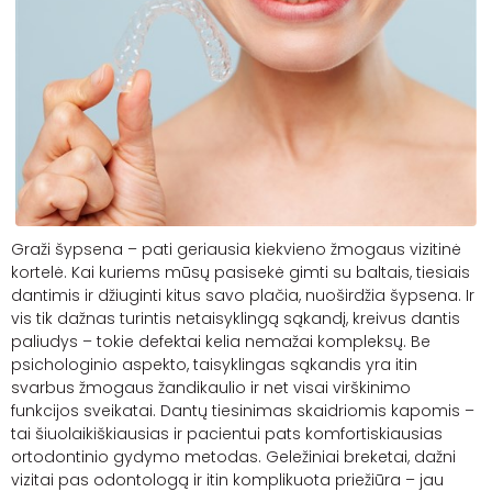
Graži šypsena – pati geriausia kiekvieno žmogaus vizitinė
kortelė. Kai kuriems mūsų pasisekė gimti su baltais, tiesiais
dantimis ir džiuginti kitus savo plačia, nuoširdžia šypsena. Ir
vis tik dažnas turintis netaisyklingą sąkandį, kreivus dantis
paliudys – tokie defektai kelia nemažai kompleksų. Be
psichologinio aspekto, taisyklingas sąkandis yra itin
svarbus žmogaus žandikaulio ir net visai virškinimo
funkcijos sveikatai. Dantų tiesinimas skaidriomis kapomis –
tai šiuolaikiškiausias ir pacientui pats komfortiskiausias
ortodontinio gydymo metodas. Geležiniai breketai, dažni
vizitai pas odontologą ir itin komplikuota priežiūra – jau