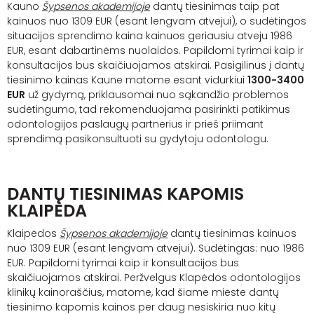
Kauno
Šypsenos akademijoje
dantų tiesinimas taip pat
kainuos nuo 1309 EUR (esant lengvam atvejui), o sudėtingos
situacijos sprendimo kaina kainuos geriausiu atveju 1986
EUR, esant dabartinėms nuolaidos. Papildomi tyrimai kaip ir
konsultacijos bus skaičiuojamos atskirai. Pasigilinus į dantų
tiesinimo kainas Kaune matome esant vidurkiui
1300-3400
EUR
už gydymą, priklausomai nuo sąkandžio problemos
sudėtingumo, tad rekomenduojama pasirinkti patikimus
odontologijos paslaugų partnerius ir prieš priimant
sprendimą pasikonsultuoti su gydytoju odontologu.
DANTŲ TIESINIMAS KAPOMIS
KLAIPĖDA
Klaipėdos
Šypsenos akademijoje
dantų tiesinimas kainuos
nuo 1309 EUR (esant lengvam atvejui). Sudėtingas: nuo 1986
EUR. Papildomi tyrimai kaip ir konsultacijos bus
skaičiuojamos atskirai. Peržvelgus Klapėdos odontologijos
klinikų kainoraščius, matome, kad šiame mieste dantų
tiesinimo kapomis kainos per daug nesiskiria nuo kitų