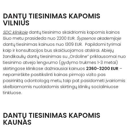
DANTŲ TIESINIMAS KAPOMIS
VILNIUS
SDC klinikoje
dantų tiesinimo skaidriomis kapomis kainos
šiuo metu prasideda nuo 2200 EUR.
Šypsenos akademijoje
dantų tiesinimas kainuos nuo 1309 EUR. Papildomi tyrimai
kaip ir konsultacijos bus skaičiuojamos atskirai. Abiejų
žandikaulių dantų tiesinimas su „Ordoline” priklausomai nuo
tiesinimo atvejo lengvumo (gydymo trukmės 1-3 metai)
skirtingose klinikose dažniausiai kainuos
2360-3200 EUR
–
nepamirškite pasitikslinti kainas pirmojo vizito pas
pasirinktą odontologą metu, taip pat pasidomėti įvairiomis
skelbiamomis nuolaidomis skirtingų klinikų socialiniuose
tinkluose.
DANTŲ TIESINIMAS KAPOMIS
KAUNAS