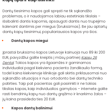
Dantų tiesinimo kapos gali spręsti ne tik sąkandžio
problemas, o ir naudojamos labiau estetiniais tikslais –
išsibalinti dantis kapomis, apsaugoti dantis nuo trupėjimo
kalenant dantimis per miegus (bruksizmas). Be jau aptartų
dantų kapų tiesinimui, populiariausios kapos yra šios:
Dantų kapos miegui
Įprastai bruksizmo kapos Lietuvoje kainuoja nuo 89 iki 200
EUR, pavyzdžiui galite kreiptis į mūsų partnerį
Kapsų 26
Dental
. Tokios kapos yra ilgaamžės ir gaminamos
individualiai pagal kiekvieno paciento žandikaulio formą,
todėl kaina kiekvienoje klinikoje gali skirtis priklausomai nuo
sąkandžio situacijos ir nuo ortodonto bei dantų techniko
patirties. Taip pat pacientas gali pasirinkti ir ne tokias
tikslias kapas, kaip individualios gamybos – internete galite
rasti bendrinių kapų nuo dantų gręžimo ir knarkimo žalos –
jų kaina prasideda ties 20 EUR.
Kapos dantų balinimui