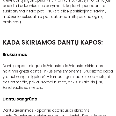
Kreivi dantys gali apsunkinti kramtymo, kalbėjimo funkcijas,
padidinti ėduonies susidarymo riziką, lemti periodontito
susidarymą ir taip pat – sukelti aibę pasitikėjimo savimi,
mažesnio seksualinio patrauklumo ir kitų psichologinių
problemų.
KADA SKIRIAMOS DANTŲ KAPOS:
Bruksizmas
Dantų kapos miegui dažniausiai dažniausiai skiriamos
naktimis gręžti dantis linkusiems žmonėms. Bruksizmo kapa
yra nebrangi ir ilgalaikė – tarnauti gali nuo keletos metų iki
dešimtmečio, priklausomai nuo to, ar kis ir kaip kis jūsų
žandikaulis su metais.
Dantų sangrūda
Dantų tiesinimas kapomis
dažniausiai skiriams
susigrūdusiems, kreiviems dantims tiesinti. Dantų kapos