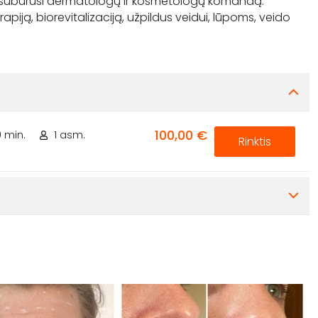
 - subūrusi dermatologų ir kosmetologų komandą.
iją, biorevitalizaciją, užpildus veidui, lūpoms, veido
100,00 €
0 min.
1 asm.
Rinktis