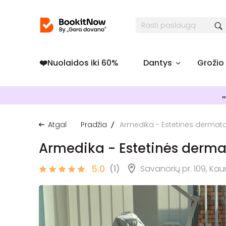
❤️️Nuolaidos iki 60%
Dantys
Grožio
„
Atgal
Pradžia
Armedika - Estetinės dermatol
Armedika - Estetinės dermat
5.0
(1)
Savanorių pr. 109, Ka