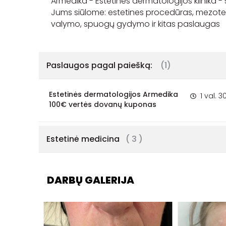
Armedika - Estetinės dermatologijos klinika
Jums siūlome: estetines procedūras, mezoterap
Paslaugos pagal paiešką:
(1)
Estetinės dermatologijos Armedika
1 val. 3
100€ vertės dovanų kuponas
Estetinė medicina
( 3 )
DARBŲ GALERIJA