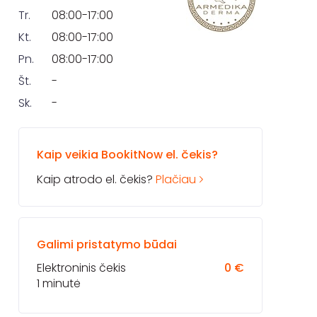
Tr.
08:00-17:00
Kt.
08:00-17:00
Pn.
08:00-17:00
Št.
-
Sk.
-
Kaip veikia BookitNow el. čekis?
Kaip atrodo el. čekis?
Plačiau
Galimi pristatymo būdai
Elektroninis čekis
0 €
1 minutė