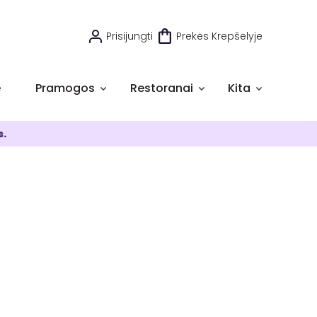
Prisijungti
Prekės Krepšelyje
e
Pramogos
Restoranai
Kita
s.