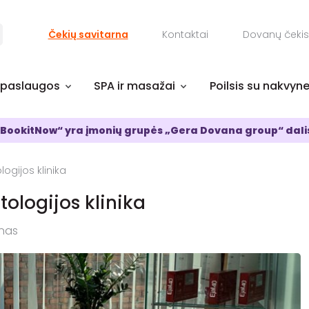
Čekių savitarna
Kontaktai
Dovanų čekis
 paslaugos
SPA ir masažai
Poilsis su nakvyn
BookitNow“ yra įmonių grupės „Gera Dovana group“ dali
ogijos klinika
ologijos klinika
unas