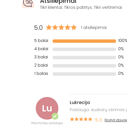
Atsiliepimai
Tikri klientai. Tikros patirtys. Tikri vertinimai
5.0
1 atsiliepimai
5 balai
100
4 balai
0%
3 balai
0%
2 balai
0%
1 balas
0%
Lukrecija
Lu
Paslauga: Auskarų vėrimas į
✔
5.0
Rodyti daugi
Patvirtintas vartotojas