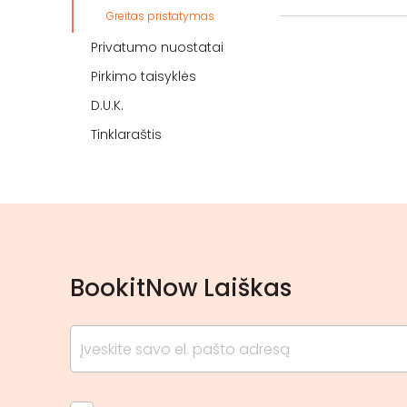
Greitas pristatymas
Privatumo nuostatai
Pirkimo taisyklės
D.U.K.
Tinklaraštis
BookitNow Laiškas