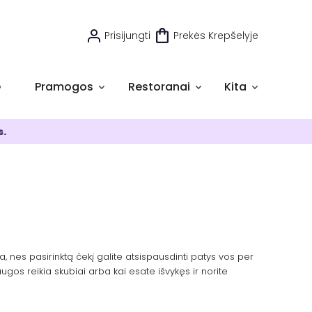
Prisijungti
Prekės Krepšelyje
e
Pramogos
Restoranai
Kita
s.
, nes pasirinktą čekį galite atsispausdinti patys vos per
ugos reikia skubiai arba kai esate išvykęs ir norite