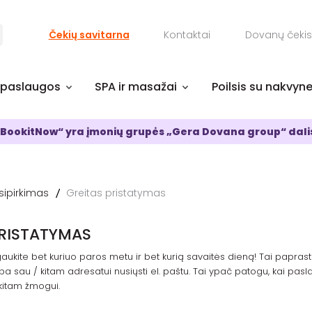
Čekių savitarna
Kontaktai
Dovanų čekis
 paslaugos
SPA ir masažai
Poilsis su nakvyn
BookitNow“ yra įmonių grupės „Gera Dovana group“ dali
sipirkimas
Greitas pristatymas
PRISTATYMAS
aukite bet kuriuo paros metu ir bet kurią savaitės dieną! Tai paprasta
ba sau / kitam adresatui nusiųsti el. paštu. Tai ypač patogu, kai pasla
kitam žmogui.