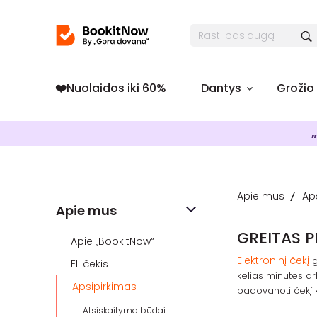
❤️️Nuolaidos iki 60%
Dantys
Grožio
„
Apie mus
Ap
Apie mus
GREITAS 
Apie „BookitNow“
Elektroninį čekį
g
El. čekis
kelias minutes ar
Apsipirkimas
padovanoti čekį 
Atsiskaitymo būdai