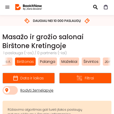
IEŠKOTI
Masažo ir grožio salonai
Birštone Kretingoje
1 paslauga (-os) / 0 partneris (-iai)
nos r.
Birštonas
Palanga
Mažeikiai
Širvintos
Jona
Data ir laikas
Filtrai
Rodyti žemėlapyje
Rūšiavimo algoritmas gali turėti įtakos paslaugų