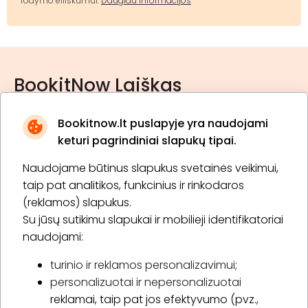
rodymo eiliškumui.
Daugiau informacijos
BookitNow Laiškas
Bookitnow.lt puslapyje yra naudojami
keturi pagrindiniai slapukų tipai.
Naudojame būtinus slapukus svetainės veikimui,
* Susipažinau su
privatumo politika
taip pat analitikos, funkcinius ir rinkodaros
(reklamos) slapukus.
Su jūsų sutikimu slapukai ir mobilieji identifikatoriai
Prenumeruoti
naudojami:
turinio ir reklamos personalizavimui;
personalizuotai ir nepersonalizuotai
Apie „BookitNow“
reklamai, taip pat jos efektyvumo (pvz.,