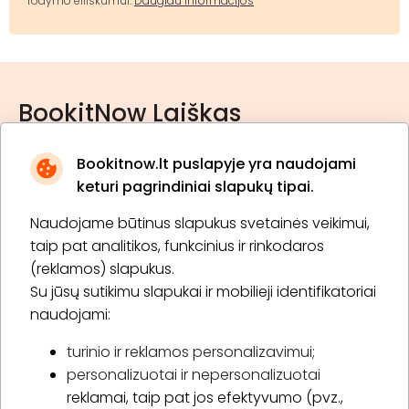
rodymo eiliškumui.
Daugiau informacijos
BookitNow Laiškas
Bookitnow.lt puslapyje yra naudojami
keturi pagrindiniai slapukų tipai.
Naudojame būtinus slapukus svetainės veikimui,
* Susipažinau su
privatumo politika
taip pat analitikos, funkcinius ir rinkodaros
(reklamos) slapukus.
Su jūsų sutikimu slapukai ir mobilieji identifikatoriai
Prenumeruoti
naudojami:
turinio ir reklamos personalizavimui;
personalizuotai ir nepersonalizuotai
Apie „BookitNow“
reklamai, taip pat jos efektyvumo (pvz.,