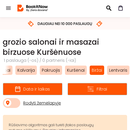
IEŠKOTI
grozio salonai ir masazai
birzuose Kuršėnuose
1 paslauga (-os) / 0 partneris (-iai)
rasai
Kalvarija
Pakruojis
Kuršėnai
Biržai
Lentvaris
Data ir laikas
Filtrai
Rodyti žemėlapyje
Rūšiavimo algoritmas gali turėti įtakos paslaugų