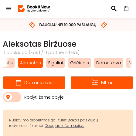
IEŠKOTI
Aleksotas Biržuose
1 paslauga (-os) / 0 partneris (-iai)
iestis
Aleksotas
Eiguliai
Gričiupis
Domeikava
Šan
Data ir laikas
Filtrai
Rodyti žemėlapyje
Rūšiavimo algoritmas gali turėti įtakos paslaugų
rodymo eiliškumui.
Daugiau informacijos