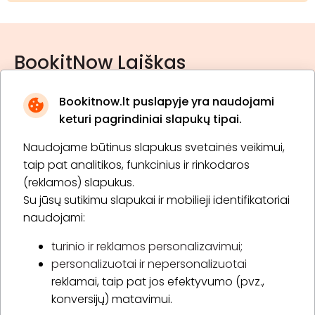
BookitNow Laiškas
Bookitnow.lt puslapyje yra naudojami
keturi pagrindiniai slapukų tipai.
Naudojame būtinus slapukus svetainės veikimui,
* Susipažinau su
privatumo politika
taip pat analitikos, funkcinius ir rinkodaros
(reklamos) slapukus.
Su jūsų sutikimu slapukai ir mobilieji identifikatoriai
Prenumeruoti
naudojami:
turinio ir reklamos personalizavimui;
personalizuotai ir nepersonalizuotai
Apie „BookitNow“
reklamai, taip pat jos efektyvumo (pvz.,
konversijų) matavimui.
Informacija