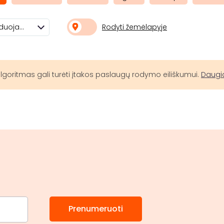
Rodyti žemėlapyje
Rekomenduojami
lgoritmas gali turėti įtakos paslaugų rodymo eiliškumui.
Daugi
Prenumeruoti