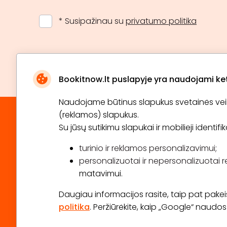
* Susipažinau su
privatumo politika
Bookitnow.lt puslapyje yra naudojami ketu
Naudojame būtinus slapukus svetainės veikim
(reklamos) slapukus.
Su jūsų sutikimu slapukai ir mobilieji identif
turinio ir reklamos personalizavimui;
personalizuotai ir nepersonalizuotai r
matavimui.
Daugiau informacijos rasite, taip pat pakeisti
politika
. Peržiūrėkite, kaip „Google“ naud
2026 © Visos teisės saugomos info@bookitnow.lt, +3