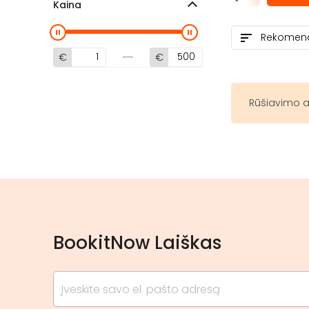
Kaina
€
€
Rūšiavimo a
BookitNow Laiškas