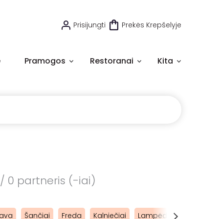
Prisijungti
Prekės Krepšelyje
e
Pramogos
Restoranai
Kita
 0 partneris (-iai)
ava
Šančiai
Freda
Kalniečiai
Lampėdžiai
Panemu