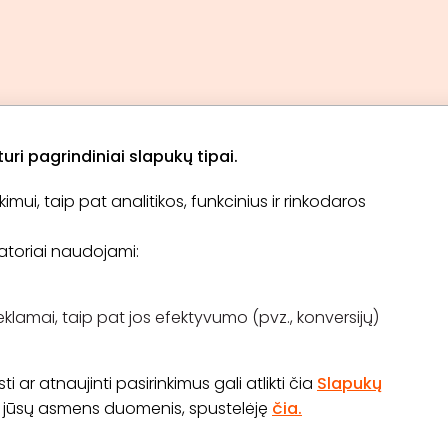
ri pagrindiniai slapukų tipai.
ui, taip pat analitikos, funkcinius ir rinkodaros
Apie „BookitNow“
Informacija
ikatoriai naudojami:
TINKLARAŠTIS
El. čekis
Tapti partneriu
D.U.K
Pirkimo taisyklės
eklamai, taip pat jos efektyvumo (pvz., konversijų)
Kontaktai
Atsiliepimų konkursas
 ar atnaujinti pasirinkimus gali atlikti čia
Slapukų
os jūsų asmens duomenis, spustelėję
čia.
70 645 03 111