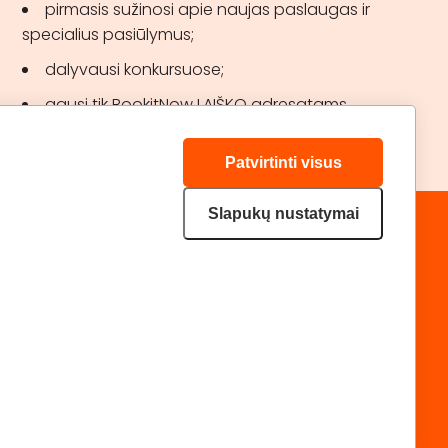
pirmasis sužinosi apie naujas paslaugas ir
specialius pasiūlymus;
dalyvausi konkursuose;
gausi tik BookitNow LAIŠKO adresatams
skirtas akcijas.
Patvirtinti visus
Slapukų nustatymai
„GERA DOVANA“ GRUPĖ
DRAUGAUKIME:
geradovana.lt
superprezenty.pl
lieliskadavana.lv
Privatumo politika
Svetainės medis
|