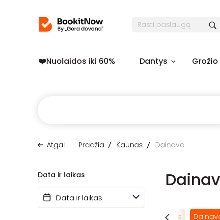
❤️️Nuolaidos iki 60%
Dantys
Grožio
Atgal
Pradžia
Kaunas
Dainava
Daina
Data ir laikas
va
Akademija
Centras
Šilainiai
Žaliakalnis
Dainav