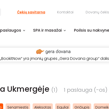
Čekių savitarna
Kontaktai
Dovanų čekis
 paslaugos
SPA ir masažai
Poilsis su nakvyn
„BookitNow“ yra įmonių grupės „Gera Dovana group“ dalis
va Ukmergėje
(1)
1 paslauga (-os) /
a
Senamiestis
Aleksotas
Eiguliai
Gričiupis
Domeik