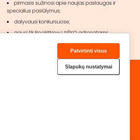
pirmasis sužinosi apie naujas paslaugas ir
specialius pasiūlymus;
dalyvausi konkursuose;
gausi tik BookitNow LAIŠKO adresatams
skirtas akcijas.
Patvirtinti visus
Slapukų nustatymai
„GERA DOVANA“ GRUPĖ
DRAUGAUKIME:
geradovana.lt
superprezenty.pl
lieliskadavana.lv
Privatumo politika
Svetainės medis
|