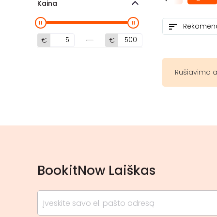
Kaina
€
€
Rūšiavimo a
BookitNow Laiškas