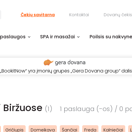
Čekių savitarna
Kontaktai
Dovanų čekis
 paslaugos
SPA ir masažai
Poilsis su nakvyn
„BookitNow“ yra įmonių grupės „Gera Dovana group“ dalis
i Biržuose
(1)
1 paslauga (-os) / 0 pa
Gričiupis
Domeikava
Šančiai
Freda
Kalniečiai