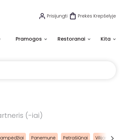
Prisijungti
Prekės Krepšelyje
e
Pramogos
Restoranai
Kita
rtneris (-iai)
Lampėdžiai
Panemunė
Petrašiūnai
Vilijampolė
Klebo