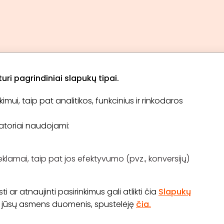
ri pagrindiniai slapukų tipai.
ui, taip pat analitikos, funkcinius ir rinkodaros
Apie „BookitNow“
Informacija
ikatoriai naudojami:
TINKLARAŠTIS
El. čekis
Tapti partneriu
D.U.K
Pirkimo taisyklės
eklamai, taip pat jos efektyvumo (pvz., konversijų)
Kontaktai
Atsiliepimų konkursas
 ar atnaujinti pasirinkimus gali atlikti čia
Slapukų
os jūsų asmens duomenis, spustelėję
čia.
70 645 03 111