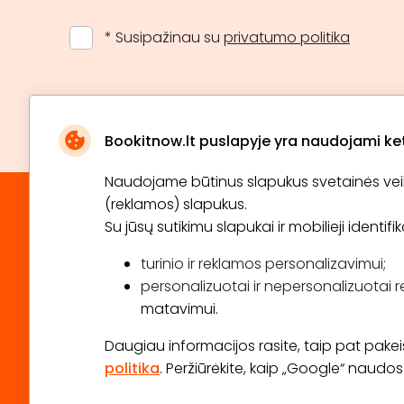
* Susipažinau su
privatumo politika
Bookitnow.lt puslapyje yra naudojami ketu
Naudojame būtinus slapukus svetainės veikim
(reklamos) slapukus.
Su jūsų sutikimu slapukai ir mobilieji identif
turinio ir reklamos personalizavimui;
personalizuotai ir nepersonalizuotai r
matavimui.
Daugiau informacijos rasite, taip pat pakeisti
politika
. Peržiūrėkite, kaip „Google“ naud
2026 © Visos teisės saugomos info@bookitnow.lt, +3