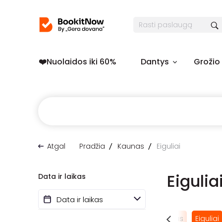
❤️️Nuolaidos iki 60%
Dantys
Grožio
Atgal
Pradžia
Kaunas
Eiguliai
Eigulia
Data ir laikas
Žaliakalnis
Dainava
Senamiestis
Aleksotas
Eiguliai