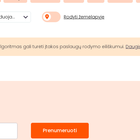
Rodyti žemėlapyje
Rekomenduojami
lgoritmas gali turėti įtakos paslaugų rodymo eiliškumui.
Daugi
Prenumeruoti