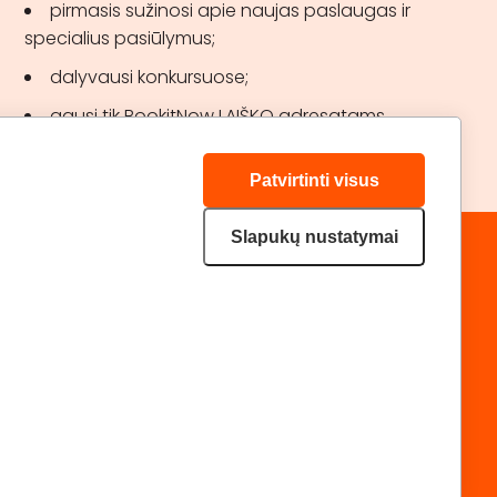
pirmasis sužinosi apie naujas paslaugas ir
specialius pasiūlymus;
dalyvausi konkursuose;
gausi tik BookitNow LAIŠKO adresatams
skirtas akcijas.
Patvirtinti visus
Slapukų nustatymai
„GERA DOVANA“ GRUPĖ
DRAUGAUKIME:
geradovana.lt
superprezenty.pl
lieliskadavana.lv
Privatumo politika
Svetainės medis
|