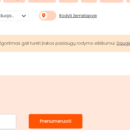
Rodyti žemėlapyje
Rekomenduojami
lgoritmas gali turėti įtakos paslaugų rodymo eiliškumui.
Daugi
Prenumeruoti