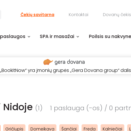
Čekių savitarna
Kontaktai
Dovanų čekis
 paslaugos
SPA ir masažai
Poilsis su nakvyn
„BookitNow“ yra įmonių grupės „Gera Dovana group“ dalis
i Nidoje
(1)
1 paslauga (-os) / 0 partn
Gričiupis
Domeikava
Šančiai
Freda
Kalniečiai