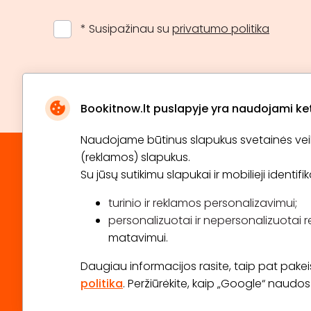
* Susipažinau su
privatumo politika
Bookitnow.lt puslapyje yra naudojami ketu
Naudojame būtinus slapukus svetainės veikim
(reklamos) slapukus.
Su jūsų sutikimu slapukai ir mobilieji identif
turinio ir reklamos personalizavimui;
personalizuotai ir nepersonalizuotai r
matavimui.
Daugiau informacijos rasite, taip pat pakeisti
politika
. Peržiūrėkite, kaip „Google“ naud
2026 © Visos teisės saugomos info@bookitnow.lt, +3