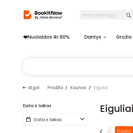
❤️️Nuolaidos iki 60%
Dantys
Grožio
Atgal
Pradžia
Kaunas
Eiguliai
Eigulia
Data ir laikas
Žaliakalnis
Dainava
Senamiestis
Aleksotas
Eiguliai