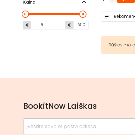
Kaina
€
€
Rūšiavimo a
BookitNow Laiškas