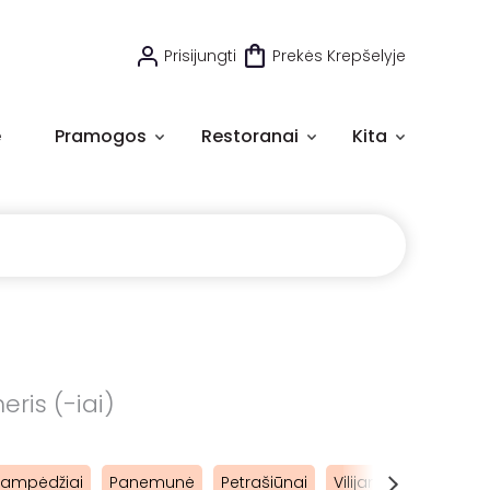
Prisijungti
Prekės Krepšelyje
e
Pramogos
Restoranai
Kita
eris (-iai)
Lampėdžiai
Panemunė
Petrašiūnai
Vilijampolė
Klebo