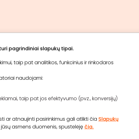
ri pagrindiniai slapukų tipai.
ui, taip pat analitikos, funkcinius ir rinkodaros
Apie „BookitNow“
Informacija
ikatoriai naudojami:
TINKLARAŠTIS
El. čekis
Tapti partneriu
D.U.K
Pirkimo taisyklės
eklamai, taip pat jos efektyvumo (pvz., konversijų)
Kontaktai
Atsiliepimų konkursas
 ar atnaujinti pasirinkimus gali atlikti čia
Slapukų
os jūsų asmens duomenis, spustelėję
čia.
70 645 03 111