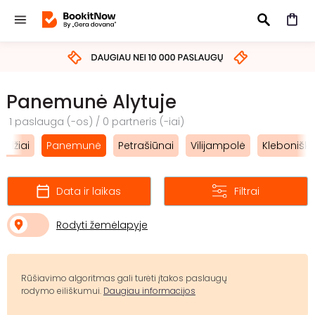
IEŠKOTI
Panemunė Alytuje
1 paslauga (-os) / 0 partneris (-iai)
ėdžiai
Panemunė
Petrašiūnai
Vilijampolė
Kleboniški
Data ir laikas
Filtrai
Rodyti žemėlapyje
Rūšiavimo algoritmas gali turėti įtakos paslaugų
rodymo eiliškumui.
Daugiau informacijos