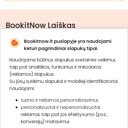
BookitNow Laiškas
Bookitnow.lt puslapyje yra naudojami
keturi pagrindiniai slapukų tipai.
Naudojame būtinus slapukus svetainės veikimui,
* Susipažinau su
privatumo politika
taip pat analitikos, funkcinius ir rinkodaros
(reklamos) slapukus.
Su jūsų sutikimu slapukai ir mobilieji identifikatoriai
Prenumeruoti
naudojami:
turinio ir reklamos personalizavimui;
personalizuotai ir nepersonalizuotai
Apie „BookitNow“
reklamai, taip pat jos efektyvumo (pvz.,
konversijų) matavimui.
Informacija