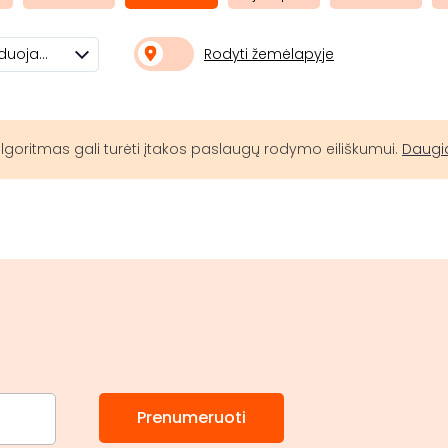
Rodyti žemėlapyje
Rekomenduojami
lgoritmas gali turėti įtakos paslaugų rodymo eiliškumui.
Daugi
Prenumeruoti