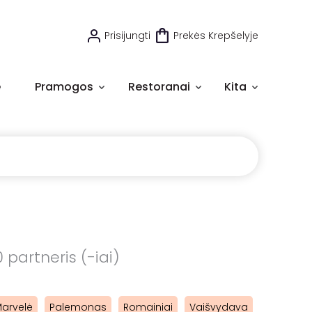
Prisijungti
Prekės Krepšelyje
e
Pramogos
Restoranai
Kita
 partneris (-iai)
arvelė
Palemonas
Romainiai
Vaišvydava