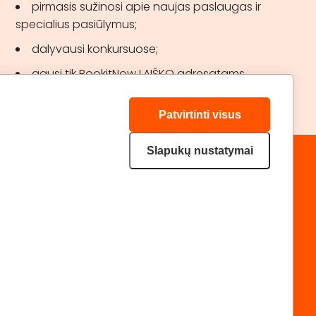
pirmasis sužinosi apie naujas paslaugas ir
specialius pasiūlymus;
dalyvausi konkursuose;
gausi tik BookitNow LAIŠKO adresatams
skirtas akcijas.
Patvirtinti visus
Slapukų nustatymai
„GERA DOVANA“ GRUPĖ
DRAUGAUKIME:
geradovana.lt
superprezenty.pl
lieliskadavana.lv
Privatumo politika
Svetainės medis
|