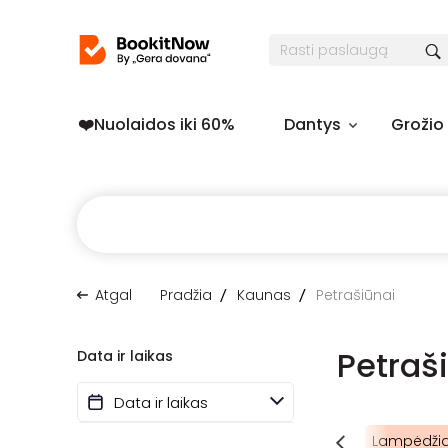
❤️️Nuolaidos iki 60%
Dantys
Grožio
Atgal
Pradžia
Kaunas
Petrašiūnai
Petraš
Data ir laikas
is
Domeikava
Šančiai
Freda
Kalniečiai
Lampėdžia