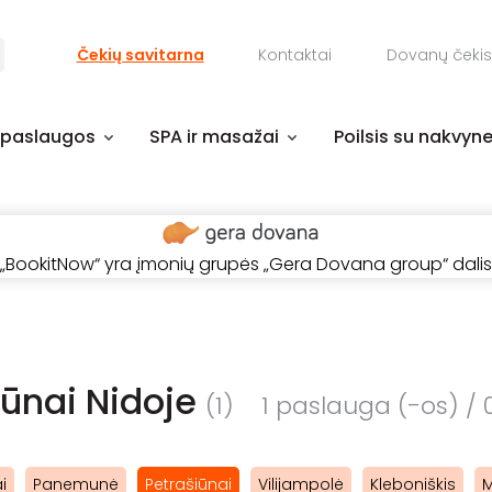
Čekių savitarna
Kontaktai
Dovanų čekis
 paslaugos
SPA ir masažai
Poilsis su nakvyn
„BookitNow“ yra įmonių grupės „Gera Dovana group“ dalis
iūnai Nidoje
(1)
1 paslauga (-os) / 0
i
Panemunė
Petrašiūnai
Vilijampolė
Kleboniškis
M