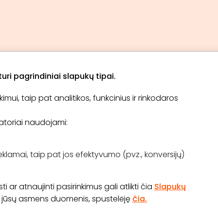
ri pagrindiniai slapukų tipai.
ui, taip pat analitikos, funkcinius ir rinkodaros
Apie „BookitNow“
Informacija
ikatoriai naudojami:
TINKLARAŠTIS
El. čekis
Tapti partneriu
D.U.K
Pirkimo taisyklės
eklamai, taip pat jos efektyvumo (pvz., konversijų)
Kontaktai
Atsiliepimų konkursas
 ar atnaujinti pasirinkimus gali atlikti čia
Slapukų
os jūsų asmens duomenis, spustelėję
čia.
70 645 03 111