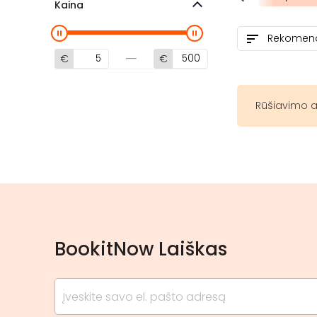
Kaina
€
€
Rūšiavimo a
BookitNow Laiškas