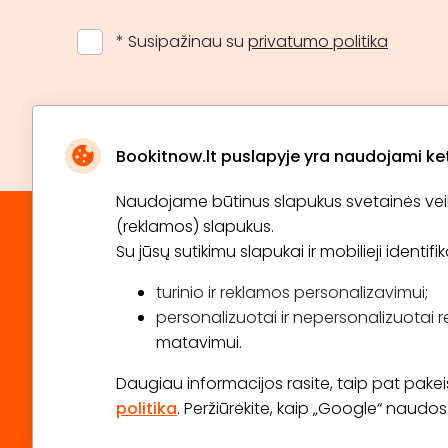
* Susipažinau su
privatumo politika
Bookitnow.lt puslapyje yra naudojami ketu
Naudojame būtinus slapukus svetainės veikim
(reklamos) slapukus.
Su jūsų sutikimu slapukai ir mobilieji identif
turinio ir reklamos personalizavimui;
personalizuotai ir nepersonalizuotai r
matavimui.
Daugiau informacijos rasite, taip pat pakeisti
politika
. Peržiūrėkite, kaip „Google“ naud
2026 © Visos teisės saugomos info@bookitnow.lt, +3