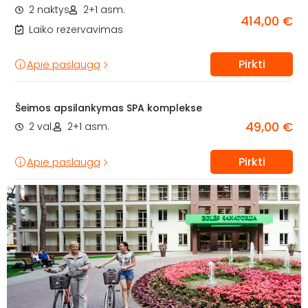
2 naktys
2+1 asm.
414,00 €
Laiko rezervavimas
Pirkti
Apie paslaugą
Šeimos apsilankymas SPA komplekse
49,00 €
2 val.
2+1 asm.
Pirkti
Apie paslaugą