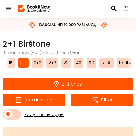
IEŠKOTI
2+1 Birštone
5 paslauga (-os) / 2 partneris (-iai)
2
15
2+1
2+2
2+3
20
40
60
Iki 30
Neribot
Birštonas
Data ir laikas
Filtrai
Rodyti žemėlapyje