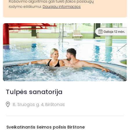
Rūšiavimo algoritmas gali turėti įtakos paslaugų
rodymo eiliškumui.
Daugiau informacijos
Tulpės sanatorija
B. Sruogos g. 4, Birštonas
Sveikatinantis šeimos poilsis Birštone