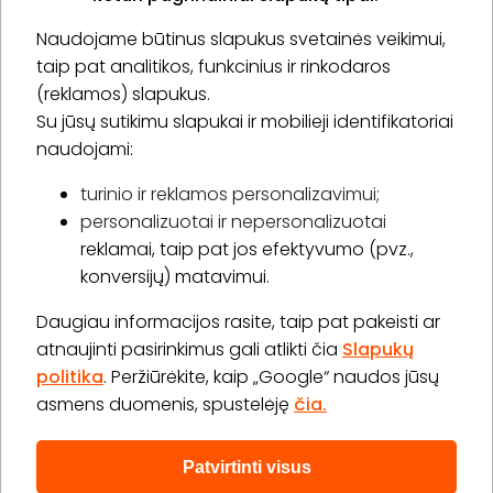
Naudojame būtinus slapukus svetainės veikimui,
* Susipažinau su
privatumo politika
taip pat analitikos, funkcinius ir rinkodaros
(reklamos) slapukus.
Su jūsų sutikimu slapukai ir mobilieji identifikatoriai
Prenumeruoti
naudojami:
turinio ir reklamos personalizavimui;
personalizuotai ir nepersonalizuotai
Apie „BookitNow“
reklamai, taip pat jos efektyvumo (pvz.,
konversijų) matavimui.
Informacija
Daugiau informacijos rasite, taip pat pakeisti ar
„GERA DOVANA“ GRUPĖ
atnaujinti pasirinkimus gali atlikti čia
Slapukų
politika
. Peržiūrėkite, kaip „Google“ naudos jūsų
asmens duomenis, spustelėję
čia.
Patvirtinti visus