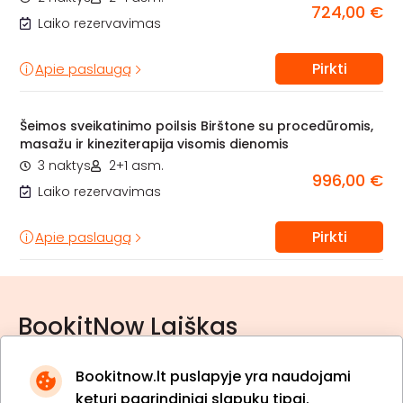
724,00 €
Laiko rezervavimas
Pirkti
Apie paslaugą
Šeimos sveikatinimo poilsis Birštone su procedūromis,
masažu ir kineziterapija visomis dienomis
3 naktys
2+1 asm.
996,00 €
Laiko rezervavimas
Pirkti
Apie paslaugą
BookitNow Laiškas
Bookitnow.lt puslapyje yra naudojami
keturi pagrindiniai slapukų tipai.