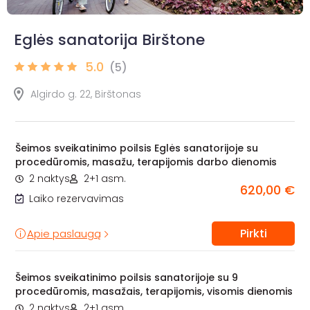
Eglės sanatorija Birštone
5.0
(5)
Algirdo g. 22, Birštonas
Šeimos sveikatinimo poilsis Eglės sanatorijoje su
procedūromis, masažu, terapijomis darbo dienomis
2 naktys
2+1 asm.
620,00 €
Laiko rezervavimas
Pirkti
Apie paslaugą
Šeimos sveikatinimo poilsis sanatorijoje su 9
procedūromis, masažais, terapijomis, visomis dienomis
2 naktys
2+1 asm.