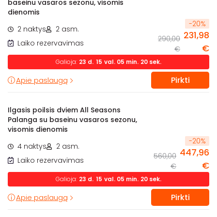
baseinu vasaros sezonu, visomis
dienomis
-
20
%
2 naktys
2 asm.
231,98
290,00
Laiko rezervavimas
€
€
Galioja:
23
d.
15
val.
05
min.
19
sek.
Pirkti
Apie paslaugą
Ilgasis poilsis dviem All Seasons
Palanga su baseinu vasaros sezonu,
visomis dienomis
-
20
%
4 naktys
2 asm.
447,96
560,00
Laiko rezervavimas
€
€
Galioja:
23
d.
15
val.
05
min.
19
sek.
Pirkti
Apie paslaugą