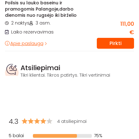
Poilsis su lauko baseinu ir
pramogomis Palangoje,darbo
dienomis nuo rugsėjo iki birželio
2 naktys
3 asm.
111,00
€
Laiko rezervavimas
Pirkti
Apie paslaugą
Atsiliepimai
Tikri klientai. Tikros patirtys. Tikri vertinimai
4.3
4 atsiliepimai
5 balai
75%