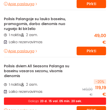
Pirkti
Apie paslaugą
Poilsis Palangoje su lauko baseinu,
pramogomis, darbo dienomis nuo
rugsėjo iki birželio
1 naktis
2 asm.
49,00
€
Laiko rezervavimas
Pirkti
Apie paslaugą
Poilsis dviem All Seasons Palanga su
baseinu vasaros sezonu, visomis
dienomis
-
20
%
1 naktis
2 asm.
119,19
149,00
Laiko rezervavimas
€
€
Galioja:
23
d.
15
val.
05
min.
19
sek.