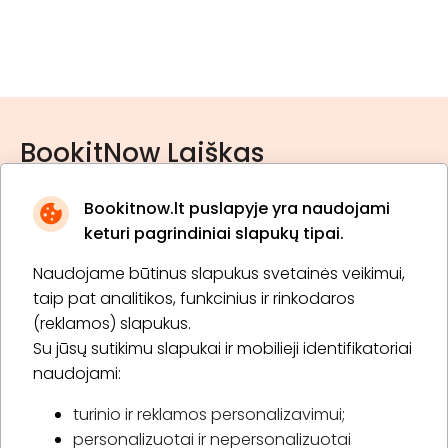
BookitNow Laiškas
Bookitnow.lt puslapyje yra naudojami
keturi pagrindiniai slapukų tipai.
Naudojame būtinus slapukus svetainės veikimui,
* Susipažinau su
privatumo politika
taip pat analitikos, funkcinius ir rinkodaros
(reklamos) slapukus.
Su jūsų sutikimu slapukai ir mobilieji identifikatoriai
Prenumeruoti
naudojami:
turinio ir reklamos personalizavimui;
personalizuotai ir nepersonalizuotai