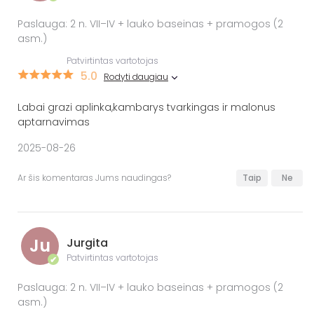
Paslauga: 2 n. VII–IV + lauko baseinas + pramogos (2
asm.)
Patvirtintas vartotojas
5.0
Rodyti daugiau
Labai grazi aplinka,kambarys tvarkingas ir malonus
aptarnavimas
2025-08-26
Ar šis komentaras Jums naudingas?
Taip
Ne
Ju
Jurgita
Patvirtintas vartotojas
✔
Paslauga: 2 n. VII–IV + lauko baseinas + pramogos (2
asm.)