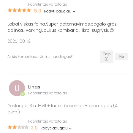
Patvirtintas vartotojas
5.0
Rodyti daugiau
Labai viskas faina.Super aptarnavimas,begalo grazi
aplinka.Tvarkingi,jaukus kambariai.Tikrai sugrysiu😊
2025-08-12
Taip
Ar šis komentaras Jums naudingas?
Ne
(1)
Li
Linas
Patvirtintas vartotojas
✔
Paslauga: 3 n. I–VII + lauko baseinas + pramogos (4
asm.)
Patvirtintas vartotojas
2.0
Rodyti daugiau