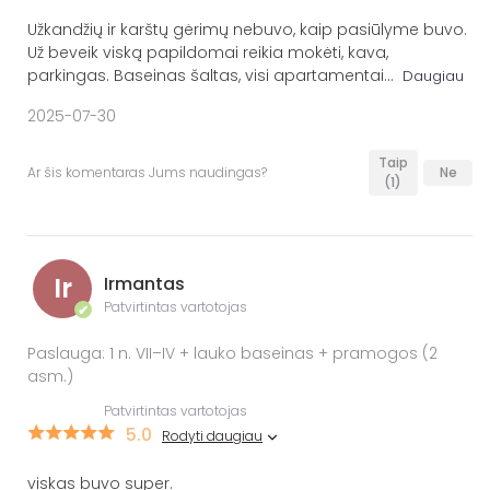
Užkandžių ir karštų gėrimų nebuvo, kaip pasiūlyme buvo.
Už beveik viską papildomai reikia mokėti, kava,
parkingas. Baseinas šaltas, visi apartamentai
...
Daugiau
2025-07-30
Taip
Ar šis komentaras Jums naudingas?
Ne
(1)
Ir
Irmantas
Patvirtintas vartotojas
✔
Paslauga: 1 n. VII–IV + lauko baseinas + pramogos (2
asm.)
Patvirtintas vartotojas
5.0
Rodyti daugiau
viskas buvo super.