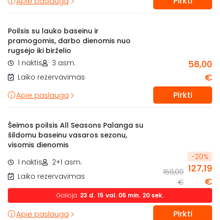
Pirkti
Apie paslaugą
Poilsis su lauko baseinu ir
pramogomis, darbo dienomis nuo
rugsėjo iki birželio
1 naktis
3 asm.
58,00
€
Laiko rezervavimas
Pirkti
Apie paslaugą
Šeimos poilsis All Seasons Palanga su
šildomu baseinu vasaros sezonu,
visomis dienomis
-
20
%
1 naktis
2+1 asm.
127,19
159,00
Laiko rezervavimas
€
€
Galioja:
23
d.
15
val.
05
min.
19
sek.
Pirkti
Apie paslaugą