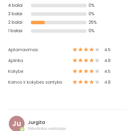
4 balai
0%
3 balai
0%
2 balai
25%
1 balas
0%
Aptarnavimas
4.5
Aplinka
4.8
Kokybė
4.5
Kainos ir kokybės santykis
4.8
Ju
Jurgita
Patvirtintas vartotojas
✔