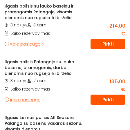
Ilgasis poilsis su lauko baseinu ir
pramogomis Palangoje, visomis
dienomis nuo rugsėjo iki birželio
3 naktys
3 asm.
214,00
€
Laiko rezervavimas
Pirkti
Apie paslaugą
Ilgasis poilsis Palangoje su lauko
baseinu, pramogomis, darbo
dienomis nuo rugsėjo iki birželio
3 naktys
2 asm.
135,00
€
Laiko rezervavimas
Pirkti
Apie paslaugą
Ilgasis šeimos poilsis All Seasons
Palanga su baseinu vasaros sezonu,
visomis dienomis