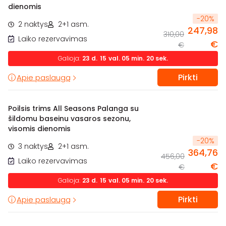
dienomis
-
20
%
2 naktys
2+1 asm.
247,98
310,00
Laiko rezervavimas
€
€
Galioja:
23
d.
15
val.
05
min.
19
sek.
Pirkti
Apie paslaugą
Poilsis trims All Seasons Palanga su
šildomu baseinu vasaros sezonu,
visomis dienomis
-
20
%
3 naktys
2+1 asm.
364,76
456,00
Laiko rezervavimas
€
€
Galioja:
23
d.
15
val.
05
min.
19
sek.
Pirkti
Apie paslaugą