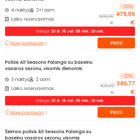
-
20
%
4 naktys
2+1 asm.
479,95
600,00
Laiko rezervavimas
€
€
Galioja:
23
d.
15
val.
05
min.
19
sek.
Pirkti
Apie paslaugą
Poilsis All Seasons Palanga su baseinu
vasaros sezonu, visomis dienomis
-
20
%
3 naktys
2 asm.
340,77
426,00
Laiko rezervavimas
€
€
Galioja:
23
d.
15
val.
05
min.
19
sek.
Pirkti
Apie paslaugą
Šeimos poilsis All Seasons Palanga su
baseinu vasaros sezonu, visomis