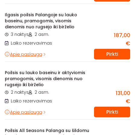
Ilgasis poilsis Palangoje su lauko
baseinu, pramogomis, visomis
dienomis nuo rugsėjo iki birželio
3 naktys
2 asm.
187,00
€
Laiko rezervavimas
Pirkti
Apie paslaugą
Poilsis su lauko baseinu ir aktyviomis
pramogomis, visomis dienomis nuo
rugsėjo iki birželio
2 naktys
2 asm.
131,00
€
Laiko rezervavimas
Pirkti
Apie paslaugą
Poilsis All Seasons Palanga su šildomu