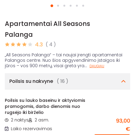
Apartamentai All Seasons
Palanga
4.3
( 4 )
„All Seasons Palanga“ – tai naujai įrengti apartamentai
Palangos centre. Nuo šios apgyvendinimo įstaigos iki
jūros – vos 900 metrų, visai greta yra
...
DAUGIAU
Poilsis su nakvyne
( 16 )
Poilsis su lauko baseinu ir aktyviomis
pramogomis, darbo dienomis nuo
rugsėjo iki birželio
2 naktys
2 asm.
93,00
€
Laiko rezervavimas