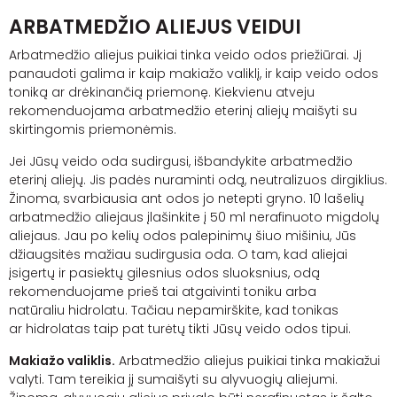
ARBATMEDŽIO ALIEJUS VEIDUI
Arbatmedžio aliejus puikiai tinka veido odos priežiūrai. Jį
panaudoti galima ir kaip makiažo valiklį, ir kaip veido odos
toniką ar drėkinančią priemonę. Kiekvienu atveju
rekomenduojama arbatmedžio eterinį aliejų maišyti su
skirtingomis priemonėmis.
Jei Jūsų veido oda sudirgusi, išbandykite arbatmedžio
eterinį aliejų. Jis padės nuraminti odą, neutralizuos dirgiklius.
Žinoma, svarbiausia ant odos jo netepti gryno. 10 lašelių
arbatmedžio aliejaus įlašinkite į 50 ml nerafinuoto migdolų
aliejaus. Jau po kelių odos palepinimų šiuo mišiniu, Jūs
džiaugsitės mažiau sudirgusia oda. O tam, kad aliejai
įsigertų ir pasiektų gilesnius odos sluoksnius, odą
rekomenduojame prieš tai atgaivinti toniku arba
natūraliu
hidrolatu
. Tačiau nepamirškite, kad tonikas
ar
hidrolatas
taip pat turėtų tikti Jūsų veido odos tipui.
Makiažo valiklis.
Arbatmedžio aliejus puikiai tinka makiažui
valyti. Tam tereikia jį sumaišyti su alyvuogių aliejumi.