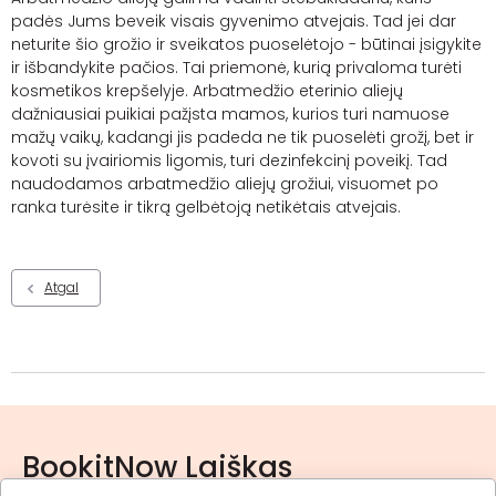
padės Jums beveik visais gyvenimo atvejais. Tad jei dar
neturite šio grožio ir sveikatos puoselėtojo - būtinai įsigykite
ir išbandykite pačios. Tai priemonė, kurią privaloma turėti
kosmetikos krepšelyje. Arbatmedžio eterinio aliejų
dažniausiai puikiai pažįsta mamos, kurios turi namuose
mažų vaikų, kadangi jis padeda ne tik puoselėti grožį, bet ir
kovoti su įvairiomis ligomis, turi dezinfekcinį poveikį. Tad
naudodamos arbatmedžio aliejų grožiui, visuomet po
ranka turėsite ir tikrą gelbėtoją netikėtais atvejais.
Atgal
BookitNow Laiškas