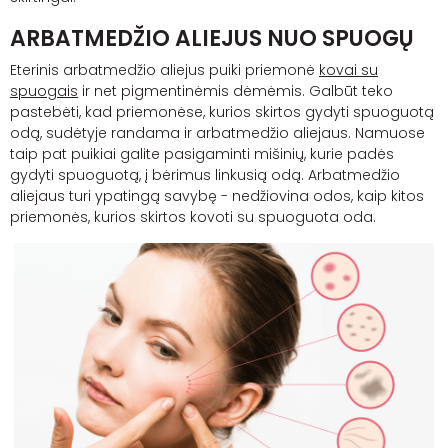
ARBATMEDŽIO ALIEJUS NUO SPUOGŲ
Eterinis arbatmedžio aliejus puiki priemo
nė
kovai su
spuogais
ir net pigmentinėmis dėmėmis. Galbūt teko
pastebėti, kad priemonėse, kurios skirtos gydyti spuoguotą
odą, sudėtyje randama ir arbatmedžio aliejaus. Namuose
taip pat puikiai galite pasigaminti mišinių, kurie padės
gydyti spuoguotą, į bėrimus linkusią odą. Arbatmedžio
aliejaus turi ypatingą savybę - nedžiovina odos, kaip kitos
priemonės, kurios skirtos kovoti su spuoguota oda.