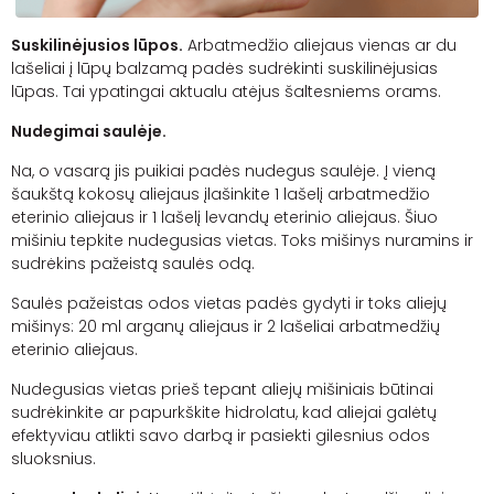
Suskilinėjusios lūpos.
Arbatmedžio aliejaus vienas ar du
lašeliai į lūpų balzamą padės sudrėkinti suskilinėjusias
lūpas. Tai ypatingai aktualu atėjus šaltesniems orams.
Nudegimai saulėje.
Na, o vasarą jis puikiai padės nudegus saulėje. Į vieną
šaukštą kokosų aliejaus įlašinkite 1 lašelį arbatmedžio
eterinio aliejaus ir 1 lašelį levandų eterinio aliejaus. Šiuo
mišiniu tepkite nudegusias vietas. Toks mišinys nuramins ir
sudrėkins pažeistą saulės odą.
Saulės pažeistas odos vietas padės gydyti ir toks aliejų
mišinys: 20 ml
arganų
aliejaus ir 2 lašeliai arbatmedžių
eterinio aliejaus.
Nudegusias vietas prieš tepant aliejų mišiniais būtinai
sudrėkinkite ar papurkškite
hidrolatu
, kad aliejai galėtų
efektyviau atlikti savo darbą ir pasiekti gilesnius odos
sluoksnius.