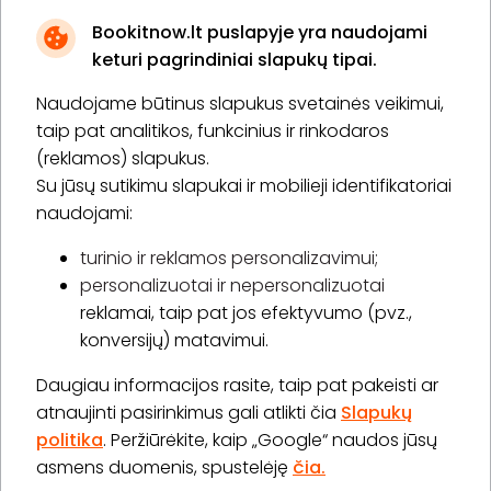
Bookitnow.lt puslapyje yra naudojami
keturi pagrindiniai slapukų tipai.
Naudojame būtinus slapukus svetainės veikimui,
* Susipažinau su
privatumo politika
taip pat analitikos, funkcinius ir rinkodaros
(reklamos) slapukus.
Su jūsų sutikimu slapukai ir mobilieji identifikatoriai
Prenumeruoti
naudojami:
turinio ir reklamos personalizavimui;
personalizuotai ir nepersonalizuotai
Apie „BookitNow“
reklamai, taip pat jos efektyvumo (pvz.,
konversijų) matavimui.
Informacija
Daugiau informacijos rasite, taip pat pakeisti ar
„GERA DOVANA“ GRUPĖ
atnaujinti pasirinkimus gali atlikti čia
Slapukų
politika
. Peržiūrėkite, kaip „Google“ naudos jūsų
asmens duomenis, spustelėję
čia.