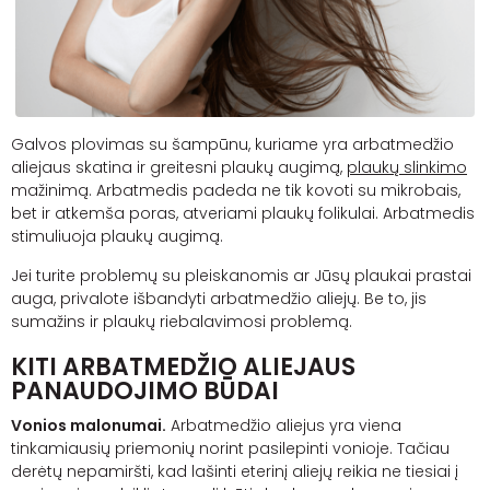
Galvos plovimas su šampūnu, kuriame yra arbatmedžio
aliejaus skatina ir greitesni plaukų augimą,
plaukų slinkimo
mažinimą. Arbatmedis padeda ne tik kovoti su mikrobais,
bet ir atkemša poras, atveriami plaukų folikulai. Arbatmedis
stimuliuoja plaukų augimą.
Jei turite problemų su pleiskanomis ar Jūsų plaukai prastai
auga, privalote išbandyti arbatmedžio aliejų. Be to, jis
sumažins ir plaukų riebalavimosi problemą.
KITI ARBATMEDŽIO ALIEJAUS
PANAUDOJIMO BŪDAI
Vonios malonumai.
Arbatmedžio aliejus yra viena
tinkamiausių priemonių norint pasilepinti vonioje. Tačiau
derėtų nepamiršti, kad lašinti eterinį aliejų reikia ne tiesiai į