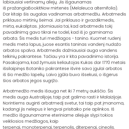
labiausiai vertinamų aliejų. Jis išgaunamas
iš
pražangiaBookitNow
mirtenės
(
Melaleuca
alternifolia
).
Dar kitaip šis augalas vadinamas arbatmedžiu. Arbatmedis
priklauso
mirtinių
šeimai. Jai priklauso ir
gvazdikmedis
,
mirta, eukaliptas. Įdomiausia tai, kad arbatmedis tokį
pavadinimą gavo tikrai ne todėl, kad iš jo gaminama
arbata. Šis medis turi medžiagos - tanino. Kuomet rudenį
medis meta lapus, juose esantis taninas vandenį nudažo
arbatos spalva. Arbatmedis dažniausiai auga vandens
telkinių pakrantėse. Tačiau yra ir kita pavadinimo istorija.
Pasakojama, kad žymusis keliautojas Kukas dar 1770 metais
išsilaipinęs Botaniko pakrantėse išvirė savo įgulai arbatos
iš šio medžio lapelių. Laivo
įgūla
buvo išsekusi, o išgėrus
šios arbatos jėgos sugrįžo.
Arbatmedžio medis išauga net iki 7 metrų aukščio. Šis
medis auga Australijoje, taip pat galima rasti ir Malaizijoje.
Norintiems auginti arbatmedį svetur, tai taip pat įmanoma,
kadangi jis nelepus ir lengvai prisitaiko prie aplinkos. Iš
medžio išgaunamame eteriniame aliejuje slypi tokios
veikliosios medžiagos, kaip
terpenai,
monoterpenai
,
terpenolis
,
diterpenai
,
cineolis
.