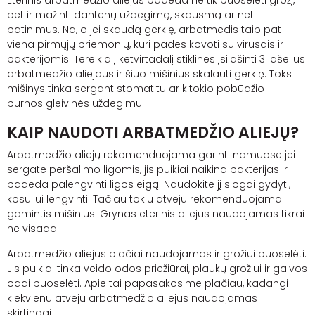
bet ir mažinti dantenų uždegimą, skausmą ar net
patinimus. Na, o jei skaudą gerklę, arbatmedis taip pat
viena pirmųjų priemonių, kuri padės kovoti su virusais ir
bakterijomis. Tereikia į ketvirtadalį stiklinės įsilašinti 3 lašelius
arbatmedžio aliejaus ir šiuo mišinius skalauti gerklę. Toks
mišinys tinka sergant stomatitu ar kitokio pobūdžio
burnos
gleivinės
uždegimu.
KAIP NAUDOTI ARBATMEDŽIO ALIEJŲ?
Arbatmedžio aliejų rekomenduojama garinti namuose jei
sergate peršalimo ligomis, jis puikiai naikina bakterijas ir
padeda palengvinti ligos eigą. Naudokite jį slogai gydyti,
kosuliui lengvinti. Tačiau tokiu atveju rekomenduojama
gamintis mišinius. Grynas eterinis aliejus naudojamas tikrai
ne visada.
Arbatmedžio aliejus plačiai naudojamas ir grožiui puoselėti.
Jis puikiai tinka veido odos priežiūrai, plaukų grožiui ir galvos
odai puoselėti. Apie tai papasakosime plačiau, kadangi
kiekvienu atveju arbatmedžio aliejus naudojamas
skirtingai.