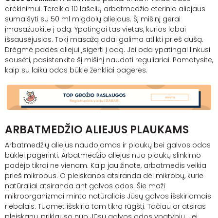
drėkinimui. Tereikia 10 lašelių arbatmedžio eterinio aliejaus
sumaišyti su 50 ml migdolų aliejaus. Šį mišinį gerai
įmasažuokite į odą. Ypatingai tas vietas, kurios labai
išsausėjusios. Tokį masažą odai galima atlikti prieš dušą.
Drėgmė padės aliejui įsigerti į odą. Jei oda ypatingai linkusi
sausėti, pasistenkite šį mišinį naudoti reguliariai. Pamatysite,
kaip su laiku odos būklė ženkliai pagerės.
ARBATMEDŽIO ALIEJUS PLAUKAMS
Arbatmedžių aliejus naudojamas ir plaukų bei galvos odos
būklei pagerinti. Arbatmedžio aliejus nuo plaukų slinkimo
padėjo tikrai ne vienam. Kaip jau žinote, arbatmedis veikia
prieš mikrobus. O pleiskanos atsiranda dėl mikrobų, kurie
natūraliai atsiranda ant galvos odos. Šie maži
mikroorganizmai minta natūraliais Jūsų galvos išskiriamais
riebalais. Tuomet išskiria tam tikrą rūgštį. Tačiau ar atsiras
pleiskanų, priklauso nuo Jūsų galvos odos ypatybių. Jei