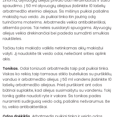
Žinoma, alyvuogių aliejus privalo būti nerafinuotas ir šalto
spaudimo. Į 50 ml alyvuogių aliejaus įlašinkite 10 lašelių
arbatmedžio eterinio aliejaus. Šis mišinys puikiai pašalins
makiažą nuo veido. Jis puikiai tinka itin jautrią odą
turinčioms moterims. Arbatmedis veikia antibakteriškai,
atkemša poras. Tai neleis susidaryti spuogams. Alyvuogių
aliejus veikia drėkinančiai bei padeda sumažinti smulkias
raukšleles.
Tačiau toks makiažo valiklis netinkamas akių makiažui
valyti. Jį naudokite tik veido odai, neliečiant srities aplink
akis.
Tonikas.
Odai tonizuoti arbatmedis taip pat puikiai tinka.
Viskas ko reikia, taip tamsaus stiklo buteliukas su purškikliu,
vanduo ir arbatmedžio aliejus. Į 50 ml vandens įlašinkite 10
lašelių arbatmedžio aliejaus. Prieš purškiant ant odos
būtinai suplakite, kad aliejus susimaišytu su vandeniu. Tokį
toniką galite naudoti ryte ir vakare. Šis tonikas padės
nuraminti sudirgusią veido odą, pašalins nešvarumus. Be
to, veikia antibakteriškai.
Odos drėkiklis.
Arbatmedis puikiai tinka ir veido odos