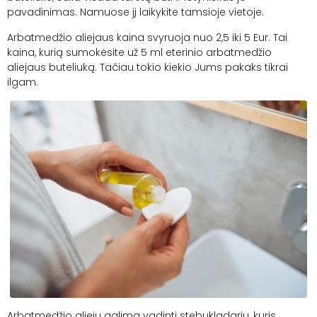
pavadinimas. Namuose jį laikykite tamsioje vietoje.
Arbatmedžio aliejaus kaina svyruoja nuo 2,5 iki 5 Eur. Tai
kaina, kurią sumokėsite už 5 ml eterinio arbatmedžio
aliejaus buteliuką. Tačiau tokio kiekio Jums pakaks tikrai
ilgam.
Arbatmedžio aliejų galima vadinti stebukladariu, kuris