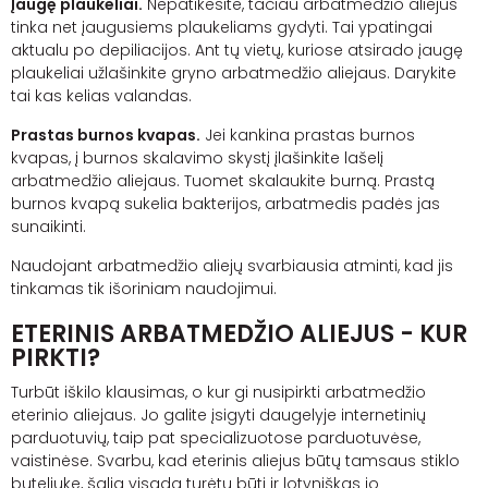
Įaugę plaukeliai.
Nepatikėsite, tačiau arbatmedžio aliejus
tinka net įaugusiems plaukeliams gydyti. Tai ypatingai
aktualu po depiliacijos. Ant tų vietų, kuriose atsirado įaugę
plaukeliai užlašinkite gryno arbatmedžio aliejaus. Darykite
tai kas kelias valandas.
Prastas burnos kvapas.
Jei kankina prastas burnos
kvapas, į burnos skalavimo skystį įlašinkite lašelį
arbatmedžio aliejaus. Tuomet skalaukite burną. Prastą
burnos kvapą sukelia bakterijos, arbatmedis padės jas
sunaikinti.
Naudojant arbatmedžio aliejų svarbiausia atminti, kad jis
tinkamas tik išoriniam naudojimui.
ETERINIS ARBATMEDŽIO ALIEJUS - KUR
PIRKTI?
Turbūt iškilo klausimas, o kur gi nusipirkti arbatmedžio
eterinio aliejaus. Jo galite įsigyti daugelyje internetinių
parduotuvių, taip pat specializuotose parduotuvėse,
vaistinėse. Svarbu, kad eterinis aliejus būtų tamsaus stiklo
buteliuke, šalia visada turėtų būti ir lotyniškas jo