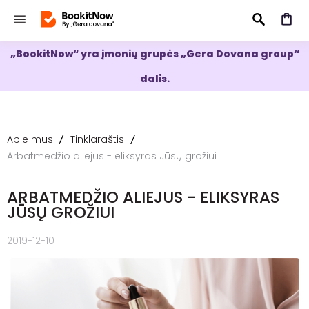
„BookitNow“ yra įmonių grupės „Gera Dovana group“
IEŠKOTI
dalis.
Apie mus
Tinklaraštis
Arbatmedžio aliejus - eliksyras Jūsų grožiui
ARBATMEDŽIO ALIEJUS - ELIKSYRAS
JŪSŲ GROŽIUI
2019-12-10