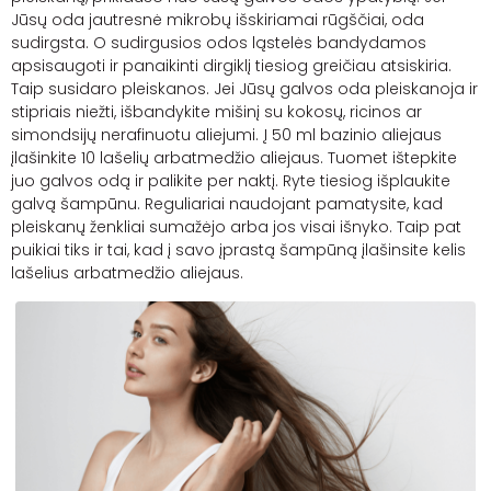
Jūsų oda jautresnė mikrobų išskiriamai rūgščiai, oda
sudirgsta. O sudirgusios odos ląstelės bandydamos
apsisaugoti ir panaikinti dirgiklį tiesiog greičiau atsiskiria.
Taip susidaro pleiskanos. Jei Jūsų galvos oda pleiskanoja ir
stipriais niežti, išbandykite mišinį su kokosų, ricinos ar
simondsijų nerafinuotu aliejumi. Į 50 ml bazinio aliejaus
įlašinkite 10 lašelių arbatmedžio aliejaus. Tuomet ištepkite
juo galvos odą ir palikite per naktį. Ryte tiesiog išplaukite
galvą šampūnu. Reguliariai naudojant pamatysite, kad
pleiskanų ženkliai sumažėjo arba jos visai išnyko. Taip pat
puikiai tiks ir tai, kad į savo įprastą šampūną įlašinsite kelis
lašelius arbatmedžio aliejaus.