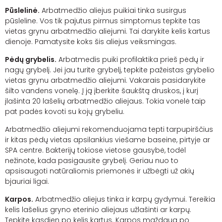
Pūslelinė.
Arbatmedžio aliejus puikiai tinka susirgus
pūsleline. Vos tik pajutus pirmus simptomus tepkite tas
vietas grynu arbatmedžio aliejumi. Tai darykite kelis kartus
dienoje. Pamatysite koks šis aliejus veiksmingas.
Pėdų grybelis.
Arbatmedis puiki profilaktika prieš pėdų ir
nagų grybelį. Jei jau turite grybelį, tepkite pažeistas grybelio
vietas grynu arbatmedžio aliejumi. Vakarais pasidarykite
šilto vandens vonelę. Į ją įberkite šaukštą druskos, į kurį
įlašinta 20 lašelių arbatmedžio aliejaus. Tokia vonelė taip
pat padės kovoti su kojų grybeliu.
Arbatmedžio aliejumi rekomenduojama tepti tarpupirščius
ir kitas pėdų vietas apsilankius viešame baseine, pirtyje ar
SPA centre. Bakterijų tokiose vietose gausybė, todėl
nežinote, kada pasigausite grybelį. Geriau nuo to
apsisaugoti natūraliomis priemonės ir užbėgti už akių
bjauriai ligai.
Karpos.
Arbatmedžio aliejus tinka ir karpų gydymui. Tereikia
kelis lašelius gryno eterinio aliejaus užlašinti ar karpų.
Tepkite kasdien po kelis kartus. Karpos maždaug po