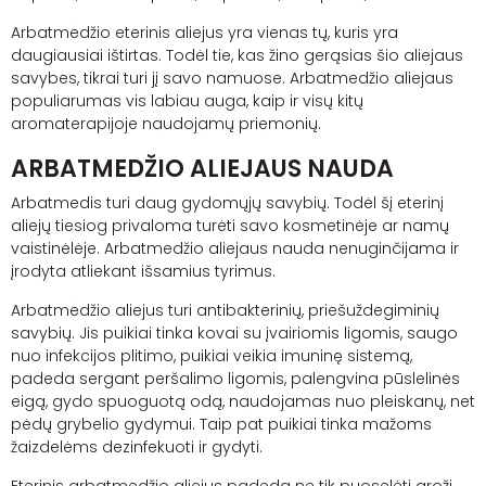
Arbatmedžio eterinis aliejus yra vienas tų, kuris yra
daugiausiai ištirtas. Todėl tie, kas žino gerąsias šio aliejaus
savybes, tikrai turi jį savo namuose. Arbatmedžio aliejaus
populiarumas vis labiau auga, kaip ir visų kitų
aromaterapijoje naudojamų priemonių.
ARBATMEDŽIO ALIEJAUS NAUDA
Arbatmedis turi daug gydomųjų savybių. Todėl šį eterinį
aliejų tiesiog privaloma turėti savo kosmetinėje ar namų
vaistinėlėje. Arbatmedžio aliejaus nauda nenuginčijama ir
įrodyta atliekant išsamius tyrimus.
Arbatmedžio aliejus turi antibakterinių, priešuždegiminių
savybių. Jis puikiai tinka kovai su įvairiomis ligomis, saugo
nuo infekcijos plitimo, puikiai veikia imuninę sistemą,
padeda sergant peršalimo ligomis, palengvina pūslelinės
eigą, gydo spuoguotą odą, naudojamas nuo pleiskanų, net
pėdų grybelio gydymui. Taip pat puikiai tinka mažoms
žaizdelėms dezinfekuoti ir gydyti.
Eterinis arbatmedžio aliejus padeda ne tik puoselėti grožį,