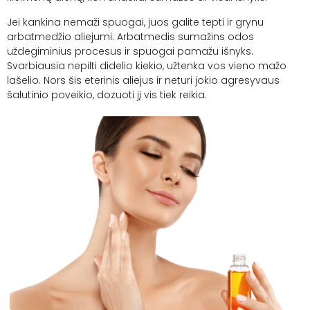
Jei kankina nemaži spuogai, juos galite tepti ir grynu
arbatmedžio aliejumi. Arbatmedis sumažins odos
uždegiminius procesus ir spuogai pamažu išnyks.
Svarbiausia nepilti didelio kiekio, užtenka vos vieno mažo
lašelio. Nors šis eterinis aliejus ir neturi jokio agresyvaus
šalutinio poveikio, dozuoti jį vis tiek reikia.