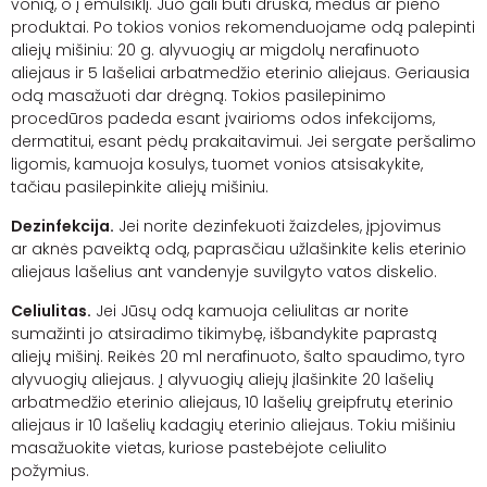
vonią, o į emulsiklį. Juo gali būti druska, medus ar pieno
produktai. Po tokios vonios rekomenduojame odą palepinti
aliejų mišiniu: 20 g. alyvuogių ar migdolų nerafinuoto
aliejaus ir 5 lašeliai arbatmedžio eterinio aliejaus. Geriausia
odą masažuoti dar drėgną. Tokios pasilepinimo
procedūros padeda esant įvairioms odos infekcijoms,
dermatitui, esant pėdų prakaitavimui. Jei sergate peršalimo
ligomis, kamuoja kosulys, tuomet vonios atsisakykite,
tačiau pasilepinkite aliejų mišiniu.
Dezinfekcija.
Jei norite dezinfekuoti žaizdeles, įpjovimus
ar
aknės
paveiktą odą, paprasčiau užlašinkite kelis eterinio
aliejaus lašelius ant vandenyje suvilgyto vatos diskelio.
Celiulitas.
Jei Jūsų odą kamuoja celiulitas ar norite
sumažinti jo atsiradimo tikimybę, išbandykite paprastą
aliejų mišinį. Reikės 20 ml nerafinuoto, šalto spaudimo, tyro
alyvuogių aliejaus. Į alyvuogių aliejų įlašinkite 20 lašelių
arbatmedžio eterinio aliejaus, 10 lašelių greipfrutų eterinio
aliejaus ir 10 lašelių kadagių eterinio aliejaus. Tokiu mišiniu
masažuokite vietas, kuriose pastebėjote celiulito
požymius.