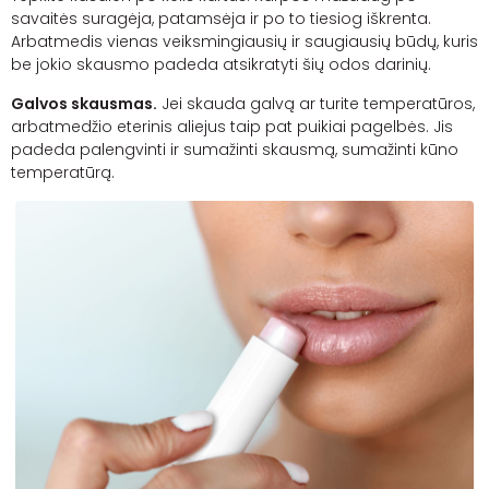
savaitės suragėja, patamsėja ir po to tiesiog iškrenta.
Arbatmedis vienas veiksmingiausių ir saugiausių būdų, kuris
be jokio skausmo padeda atsikratyti šių odos darinių.
Galvos skausmas.
Jei skauda galvą ar turite temperatūros,
arbatmedžio eterinis aliejus taip pat puikiai pagelbės. Jis
padeda palengvinti ir sumažinti skausmą, sumažinti kūno
temperatūrą.