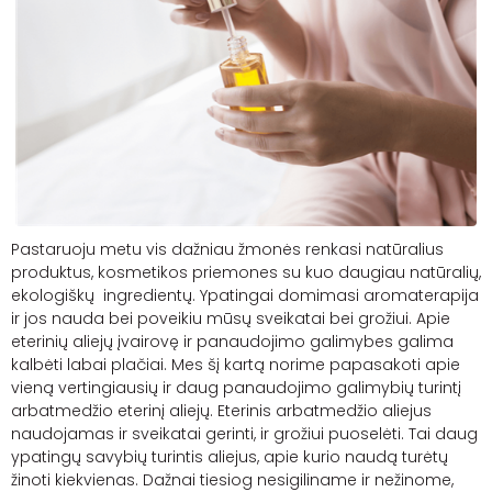
Pastaruoju metu vis dažniau žmonės renkasi natūralius
produktus, kosmetikos priemones su kuo daugiau natūralių,
ekologiškų ingredientų. Ypatingai domimasi aromaterapija
ir jos nauda bei poveikiu mūsų sveikatai bei grožiui. Apie
eterinių aliejų įvairovę ir panaudojimo galimybes galima
kalbėti labai plačiai. Mes šį kartą norime papasakoti apie
vieną vertingiausių ir daug panaudojimo galimybių turintį
arbatmedžio eterinį aliejų.
Eterinis arbatmedžio aliejus
naudojamas ir sveikatai gerinti, ir grožiui puoselėti. Tai daug
ypatingų savybių turintis aliejus, apie kurio naudą turėtų
žinoti kiekvienas. Dažnai tiesiog nesigiliname ir nežinome,