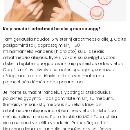
Kaip naudoti arbatmedžio aliejų nuo spuogų?
Tam geriausia naudoti 5 % eterinį arbatmedžio aliejų. Galite
pasigaminti tokį paprastą mišinį - 50
ml
hamamelio
vandens (
hidrolato
) su 5 lašeliais
arbatmedžio aliejaus. Ryte ir vakare su suvilgytu vatos
diskeliu tepkite spuoguotas ir kitaip pažeistas odos vietas.
Odą šis mišinys išvalys, sumažės spuogelių, sumažės
uždegimai, taip pat išnyks ar taps vos matomos
pigmentinės dėmės, odos paraudimai.
Jei norite sumažinti randelius, ypatingai atsiradusius
po
aknės
gydymo - pasigaminkite mišinį su medumi.
Sumaišykite šaukštą medaus su keliais lašeliais
arbatmedžio aliejaus ir problemines vietas trinkite šiuo
mišiniu kelias minutes. Po to leiskite išdžiūti. Tuomet šią
vietą nuplauti vos šiltu vandeniu. Procedūrą kartoti
kiekvieną dieną, kol randeliai sumažės ar visai išnyks.