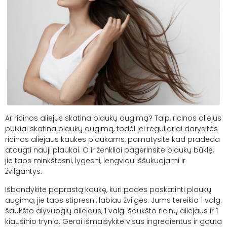
Ar ricinos aliejus skatina plaukų augimą? Taip, r
icinos aliejus
puikiai skatina plaukų augimą, todėl jei reguliariai darysitės
ricinos aliejaus kaukes plaukams, pamatysite kad pradeda
ataugti nauji plaukai. O ir ženkliai pagerinsite plaukų būklę,
jie taps minkštesni, lygesni, lengviau iššukuojami ir
žvilgantys.
Išbandykite paprastą kaukę, kuri padės paskatinti plaukų
augimą, jie taps stipresni, labiau žvilgės. Jums tereikia 1
valg
.
šaukšto alyvuogių aliejaus, 1
valg
. šaukšto ricinų aliejaus ir 1
kiaušinio trynio. Gerai išmaišykite visus ingredientus ir gauta