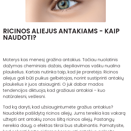
RICINOS ALIEJUS ANTAKIAMS - KAIP
NAUDOTI?
Moterys kas mėnesį gražina antakius. Tačiau nuolatinis
dažymas cheminiais dažais, depiliavimas vašku nualina
plaukelius. Kartais nutinka taip, kad jie praretėja. Ricinos
aliejus gali būti puikus gelbėtojas, norint sustiprinti antakių
plaukelius ir juos atsiauginti. O juk dabar mados
tendencijos diktuoja, kad gražiausi antakiai – kuo
natūralesni, vešlesni.
Tad ką daryti, kad užsiaugintumėte gražius antakius?
Naudokite pašildytą ricinos aliejų. Jums tereikia kas vakarą
užtepti ant antakių zonos šiltą ricinos aliejų. Pastangų
nereikia daug, o efektas tikrai bus stulbinantis. Pamatysite,