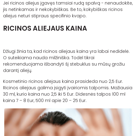
Jei ricinos aliejus įgavęs tamsiai rudą spalvą - nenaudokite,
jis netinkamas ir nekokybiškas. Be to, kokybiškas ricinos
aliejus neturi stipraus specifinio kvapo.
RICINOS ALIEJAUS KAINA
Džiugi žinia ta, kad ricinos aliejaus kaina yra labai nedidelė.
O suteikiama nauda milžiniška. Todėl tikrai
rekomenduojama išbandyti šį stebuklus su mūsų grožiu
darantį aliejų.
Kosmetinio ricinos aliejaus kaina prasideda nuo 2,5 Eur.
Ricinos aliejaus galima įsigyti įvairiomis talpomis. Mažiausia
30 ml, kurio kaina nuo 2,5 iki 5 Eur. Didesnės talpos 100 ml
kaina 7 – 8 Eur, 500 ml apie 20 – 25 Eur.