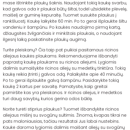
mase ištrinkite plaukų šaknis. Naudojant tokią kaukę svarbu,
kad galvos oda ir plaukai būtų šiltai, todėl užsidėkite plėvelę,
maišelį ar guminę kepuraitę. Tuomet susukite plaukus į
rankšluostį. Kaukę laikykite 60 min. Po to gerai išplaukite šiltu
vandeniu ir šampūnu.
Po kaukės naudojimo pirmą kartą,
džiaugsitės žvilgančiais ir minkštais plaukais, o naudojant
ilgesnį laiką paskatinsite plaukų augimą.
Turite pleiskanų? Čia taip pat puikiai pasitarnaus ricinos
aliejaus kaukės plaukams. Rekomenduojame išbandyti
paprastą kaukę plaukams su ricinos aliejumi. Lygiomis
dalimis sumaišykite ricinos aliejų su medetkų tinktūra. Tokią
kaukę reikia įtrinti į galvos odą. Palaikykite apie 40 minučių.
Po to gerai išplaukite galvą šampūnu. Pasidarykite tokią
kaukę 2 kartus per savaitę. Pamatysite, kaip greitai
pamiršite kas yra pleiskanos. Ir ricinos aliejus, ir medetkos
turi daug savybių, kurios gerina odos būklę.
Norite turėti stiprius plaukus? Tuomet išbandykite ricinos
aliejaus mišinį su svogūnų sultimis. Žinoma, kvapas tikrai ne
pats maloniausias, tačiau rezultatai Jus labai nustebins.
Kaukė daroma lygiomis dalimis maišant aliejų su svogūnų