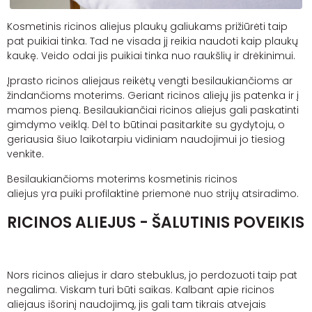
Kosmetinis ricinos aliejus plaukų galiukams prižiūrėti taip
pat puikiai tinka. Tad ne visada jį reikia naudoti kaip plaukų
kaukę. Veido odai jis puikiai tinka nuo raukšlių ir drėkinimui.
Įprasto ricinos aliejaus reikėtų vengti besilaukiančioms ar
žindančioms moterims. Geriant ricinos aliejų jis patenka ir į
mamos pieną. Besilaukiančiai
ricinos aliejus
gali paskatinti
gimdymo veiklą. Dėl to būtinai pasitarkite su gydytoju, o
geriausia šiuo laikotarpiu vidiniam naudojimui jo tiesiog
venkite.
Besilaukiančioms moterims
kosmetinis ricinos
aliejus
yra
puiki p
rofilaktinė p
riemonė
nuo
strijų
atsiradimo.
RICINOS ALIEJUS - ŠALUTINIS POVEIKIS
Nors ricinos aliejus ir daro stebuklus, jo perdozuoti taip pat
negalima. Viskam turi būti saikas. Kalbant apie ricinos
aliejaus išorinį naudojimą, jis gali tam tikrais atvejais