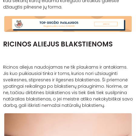
kad sekantį kartą eidama koreguoti antakius galėsite
džiaugtis pilnesne jų forma.
RICINOS ALIEJUS BLAKSTIENOMS
Ricinos aliejus naudojamas ne tik plaukams ir antakiams.
Jis kuo puikiausiai tinka ir toms, kurios nori užsiauginti
sveikesnes, stipresnes ir ilgesnes blakstienas. Ši priemonė
ypatingai reikalinga po blakstienų priauginimo. Norime, ar
ne, tačiau dirbtinės blakstienos vis tiek šiek tiek susilpnina
natūralias
blakstienas
, o jei meistrė atliko nekokybiškai savo
darbą, gali iškristi nemažai natūralių blakstienų.