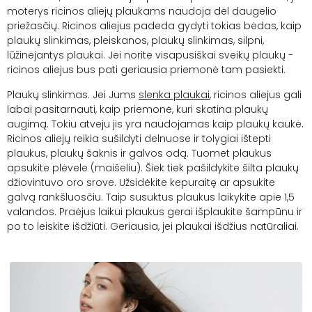
moterys ricinos aliejų plaukams naudoja dėl daugelio
priežasčių.
Ricinos aliejus padeda gydyti tokias bėdas, kaip
plaukų slinkimas, pleiskanos, plaukų slinkimas, silpni,
lūžinėjantys plaukai. Jei norite visapusiškai sveikų plaukų -
ricinos aliejus bus pati geriausia priemonė tam pasiekti.
Plaukų slinkimas. Jei Jums
slenka plaukai
, ricinos aliejus gali
labai pasitarnauti, kaip priemonė, kuri skatina plaukų
augimą. Tokiu atveju jis yra naudojamas kaip plaukų kaukė.
Ricinos aliejų reikia sušildyti delnuose ir tolygiai ištepti
plaukus, plaukų šaknis ir galvos odą. Tuomet plaukus
apsukite plėvele (maišeliu). Šiek tiek pašildykite šilta plaukų
džiovintuvo oro srove. Užsidėkite kepuraitę ar apsukite
galvą rankšluosčiu. Taip susuktus plaukus laikykite apie 1,5
valandos. Praėjus laikui plaukus gerai išplaukite šampūnu ir
po to leiskite išdžiūti. Geriausia, jei plaukai išdžius natūraliai.