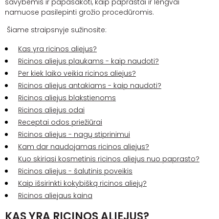
savybėmis
ir papasakoti, kaip paprastai ir lengvai
namuose pasilepinti grožio procedūromis.
Šiame straipsnyje sužinosite:
Kas yra ricinos aliejus?
Ricinos aliejus plaukams - kaip naudoti?
Per kiek laiko veikia ricinos aliejus?
Ricinos aliejus antakiams - kaip naudoti?
Ricinos aliejus blakstienoms
Ricinos aliejus odai
Receptai odos priežiūrai
Ricinos aliejus - nagų stiprinimui
Kam dar naudojamas ricinos aliejus?
Kuo skiriasi kosmetinis ricinos aliejus nuo paprasto?
Ricinos aliejus - šalutinis poveikis
Kaip išsirinkti kokybišką ricinos aliejų?
Ricinos aliejaus kaina
KAS YRA RICINOS ALIEJUS?