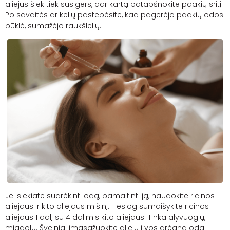
aliejus šiek tiek susigers, dar kartą patapšnokite paakių sritį.
Po savaitės ar kelių pastebėsite, kad pagerėjo paakių odos
būklė, sumažėjo raukšlelių.
Jei siekiate sudrėkinti odą, pamaitinti ją, naudokite ricinos
aliejaus ir kito aliejaus mišinį. Tiesiog sumaišykite ricinos
aliejaus 1 dalį su 4 dalimis kito aliejaus. Tinka alyvuogių,
migdolų. Švelniai įmasažuokite aliejų į vos drėgną odą.