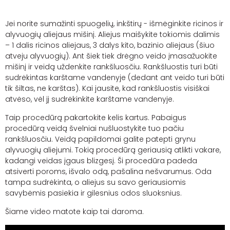
Jei norite sumažinti spuogelių, inkštirų - išmėginkite ricinos ir
alyvuogių aliejaus mišinį. Aliejus maišykite tokiomis dalimis
– 1 dalis ricinos aliejaus, 3 dalys kito, bazinio aliejaus (šiuo
atveju alyvuogių). Ant šiek tiek drėgno veido įmasažuokite
mišinį ir veidą uždenkite rankšluosčiu. Rankšluostis turi būti
sudrėkintas karštame vandenyje (dedant ant veido turi būti
tik šiltas, ne karštas). Kai jausite, kad rankšluostis visiškai
atvėso, vėl jį sudrėkinkite karštame vandenyje.
Taip procedūrą pakartokite kelis kartus. Pabaigus
procedūrą veidą švelniai nušluostykite tuo pačiu
rankšluosčiu. Veidą papildomai galite patepti grynu
alyvuogių aliejumi. Tokią procedūrą geriausią atlikti vakare,
kadangi veidas įgaus blizgesį. Ši procedūra padeda
atsiverti poroms, išvalo odą, pašalina nešvarumus. Oda
tampa sudrėkinta, o aliejus su
savo
geriausiomis
savybėmis pasiekia ir gilesnius odos sluoksnius.
Šiame video matote kaip tai daroma.