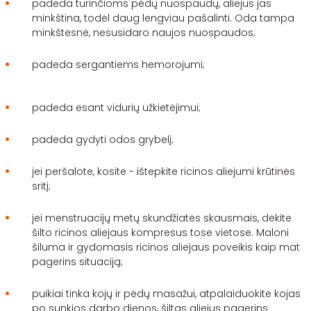
padeda turinčioms pėdų nuospaudų,
aliejus
jas
minkština, todėl
daug
lengviau pašalinti. Oda tampa
minkštesnė, nesusidaro naujos nuospaudos;
padeda sergantiems hemorojumi;
padeda esant vidurių užkietėjimui;
padeda gydyti odos grybelį;
jei peršalote, kosite - ištepkite ricinos aliejumi krūtinės
sritį;
jei menstruacijų metų skundžiatės skausmais, dėkite
šilto ricinos aliejaus kompresus tose vietose. Maloni
šiluma ir gydomasis ricinos aliejaus poveikis kaip mat
pagerins situaciją;
puikiai tinka kojų ir pėdų masažui, atpalaiduokite kojas
po sunkios darbo dienos, šiltas aliejus pagerins