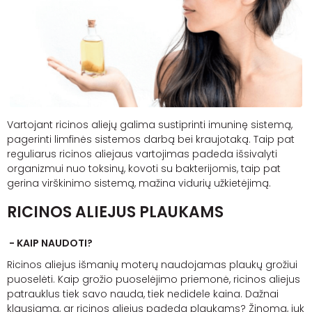
Vartojant ricinos aliejų galima sustiprinti imuninę sistemą,
pagerinti limfinės sistemos darbą bei kraujotaką. Taip pat
reguliarus ricinos aliejaus vartojimas padeda išsivalyti
organizmui nuo toksinų, kovoti su bakterijomis, taip pat
gerina virškinimo sistemą, mažina vidurių užkietėjimą.
RICINOS ALIEJUS PLAUKAMS
- KAIP NAUDOTI?
Ricinos aliejus išmanių moterų naudojamas plaukų grožiui
puoselėti. Kaip grožio puoselėjimo priemonė, ricinos aliejus
patrauklus tiek savo nauda, tiek nedidele kaina. Dažnai
klausiama, ar ricinos aliejus padeda plaukams? Žinoma, juk