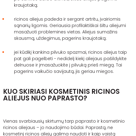
kraujotaką;
ricinos aliejus padeda ir sergant artritu, įvairiomis
sąnarių ligomis. Geriausia profilaktiškai šiltu aliejumi
masažuoti problemines vietas. Aliejus sumažins
skausmą, uždegimus, pagerins kraujotaką
;
jei kūdikį kankina pilvuko spazmai, ricinos aliejus taip
pat gali pagelbėti - nedidelį kiekį aliejaus pašildykite
delnuose ir įmasažuokite į pilvuką prieš miegą. Tai
pagerins vaikučio savijautą, jis geriau miegos.
KUO SKIRIASI KOSMETINIS RICINOS
ALIEJUS NUO PAPRASTO?
Vienas svarbiausių skirtumų tarp paprasto ir kosmetinio
ricinos aliejaus – jo naudojimo būdai. Paprastą
, ne
kosmetinį
ricinos aliejų galima naudoti ir kaip vaistą