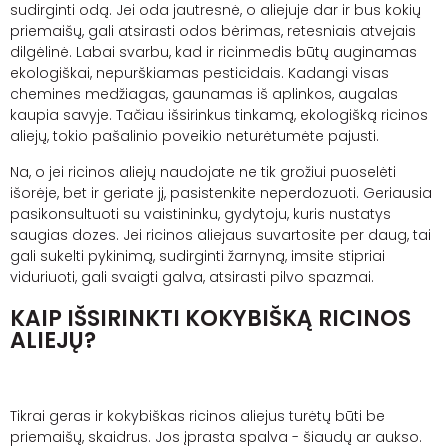
sudirginti odą. Jei oda jautresnė, o aliejuje dar ir bus kokių
priemaišų, gali atsirasti odos bėrimas, retesniais atvejais
dilgėlinė. Labai svarbu, kad ir ricinmedis būtų auginamas
ekologiškai, nepurškiamas pesticidais. Kadangi visas
chemines medžiagas, gaunamas iš aplinkos, augalas
kaupia savyje. Tačiau išsirinkus tinkamą, ekologišką ricinos
aliejų, tokio pašalinio poveikio neturėtumėte pajusti.
Na, o jei ricinos aliejų naudojate ne tik grožiui puoselėti
išorėje, bet ir geriate jį, pasistenkite neperdozuoti. Geriausia
pasikonsultuoti su vaistininku, gydytoju, kuris nustatys
saugias dozes. Jei ricinos aliejaus suvartosite per daug, tai
gali sukelti pykinimą, sudirginti žarnyną, imsite stipriai
viduriuoti, gali svaigti galva, atsirasti pilvo
spazmai
.
KAIP IŠSIRINKTI KOKYBIŠKĄ RICINOS
ALIEJŲ?
Tikrai geras ir kokybiškas ricinos aliejus turėtų būti be
priemaišų, skaidrus. Jos įprasta spalva - šiaudų ar aukso.