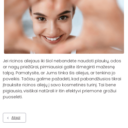
Jei ricinos aliejaus iki
šiol
ne
bandėte naudoti
plaukų, odos
ar nagų priežiūrai, pirmiausiai galite išmėginti mažesnę
talpą. Pamatysite, ar Jums tinka šis aliejus, ar tenkina jo
poveikis. Tačiau galime pažadėti, kad pabandžiusios tikrai
įtrauksite ricinos aliejų į savo kosmetinės turinį. Tai bene
pigiausia, visiškai natūrali ir itin efektyvi priemonė grožiui
puoselėti.
Atgal