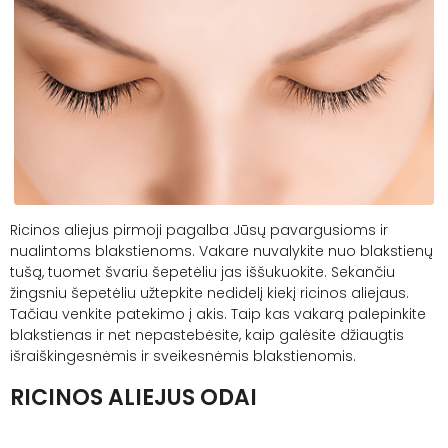
Ricinos aliejus pirmoji pagalba Jūsų pavargusioms ir
nualintoms blakstienoms. Vakare nuvalykite nuo blakstienų
tušą, tuomet švariu šepetėliu jas iššukuokite. Sekančiu
žingsniu šepetėliu užtepkite nedidelį kiekį ricinos aliejaus.
Tačiau venkite patekimo į akis. Taip kas vakarą palepinkite
blakstienas ir net nepastebėsite, kaip galėsite džiaugtis
išraiškingesnėmis ir sveikesnėmis blakstienomis.
RICINOS ALIEJUS ODAI