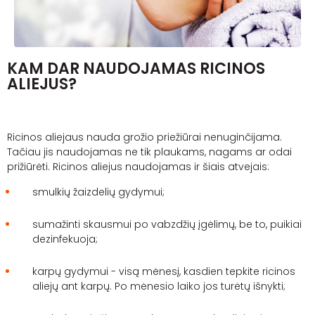
KAM DAR NAUDOJAMAS RICINOS
ALIEJUS?
Ricinos aliejaus nauda grožio priežiūrai nenuginčijama.
Tačiau jis naudojamas ne tik plaukams, nagams ar odai
prižiūrėti. Ricinos aliejus naudojamas ir šiais atvejais:
smulkių žaizdelių gydymui;
sumažinti skausmui po vabzdžių įgėlimų, be to, puikiai
dezinfekuoja;
karpų gydymui - visą mėnesį, kasdien tepkite ricinos
aliejų ant karpų. Po mėnesio laiko jos turėtų išnykti;