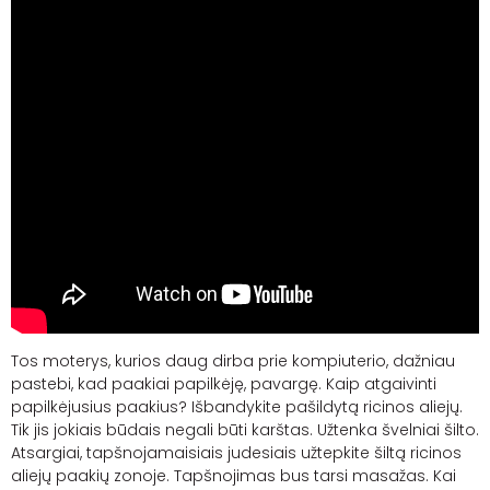
Tos moterys, kurios daug dirba prie kompiuterio, dažniau
pastebi, kad paakiai papilkėję, pavargę. Kaip atgaivinti
papilkėjusius paakius? Išbandykite pašildytą ricinos aliejų.
Tik jis jokiais būdais negali būti karštas. Užtenka švelniai šilto.
Atsargiai, tapšnojamaisiais judesiais užtepkite šiltą ricinos
aliejų paakių zonoje. Tapšnojimas bus tarsi masažas. Kai