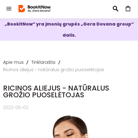
„BookitNow“ yra įmonių grupės „Gera Dovana group“
IEŠKOTI
dalis.
Apie mus
Tinklaraštis
Ricinos aliejus - natūralus grožio puoselėtojas
RICINOS ALIEJUS - NATŪRALUS
GROŽIO PUOSELĖTOJAS
2022-05-02