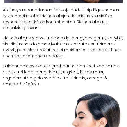
Aliejus yra spaudžiamas šaltuoju būdu. Taip išgaunamas
tyras, nerafinuotas ricinos aliejus. Jei aliejus yra visiškai
grynas, jis bus tirštos konsistencijos. Ricinos aliejaus
atspalvis gelsvas.
Ricinos aliejus yra vertinamas dėl daugybės gerųjų savybių.
Šis aliejus naudojamas įvairiems sveikatos sutrikimams
gydyti, puoselėti grožiui, net gi maišomas į įvairias buitinės
chemijos priemones ar dažus.
Kalbant apie sveikatą ir grožį, būtina paminėti, kad ricinos
aliejus turi labai daug riebiųjų rūgščių, kurios mūsų
organizmui be galo svarbios. Tai
ricinolis
, omega-6,
omega-9 rūgštys.