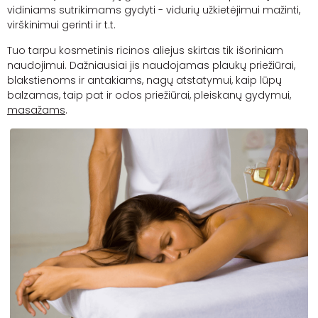
vidiniams sutrikimams gydyti - vidurių užkietėjimui
mažinti
,
virškinimui
gerinti
ir t.t.
Tuo tarpu kosmetinis ricinos aliejus
skirtas tik išoriniam
naudojimui
. Dažniausiai jis naudojamas plaukų priežiūrai,
blakstienoms ir antakiams, nagų atstatymui, kaip lūpų
balzamas, taip pat ir odos priežiūrai
, pleiskanų gydymui,
masažams
.