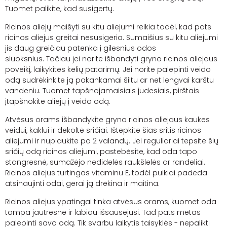
Tuomet palikite, kad susigertų.
Ricinos aliejų maišyti su kitu aliejumi reikia todėl, kad pats
ricinos aliejus greitai nesusigeria. Sumaišius su kitu aliejumi
jis daug greičiau patenka į gilesnius odos
sluoksnius.
Tačiau jei norite išbandyti gryno ricinos aliejaus
poveikį, laikykitės kelių patarimų. Jei norite palepinti veido
odą sudrėkinkite ją pakankamai šiltu ar net lengvai karštu
vandeniu. Tuomet tapšnojamaisiais judesiais, pirštais
įtapšnokite aliejų į veido odą.
Atvėsus orams išbandykite gryno ricinos aliejaus kaukes
veidui, kaklui ir dekoltė sričiai. Ištepkite šias sritis ricinos
aliejumi ir nuplaukite po 2 valandų. Jei reguliariai tepsite šių
sričių odą ricinos aliejumi, pastebėsite, kad oda tapo
stangresnė, sumažėjo nedidelės raukšlelės ar randeliai.
Ricinos aliejus turtingas vitaminu E, todėl puikiai padeda
atsinaujinti odai, gerai ją drėkina ir maitina.
Ricinos aliejus ypatingai tinka atvėsus orams, kuomet oda
tampa jautresnė ir labiau išsausėjusi. Tad pats metas
palepinti savo odą.
Tik svarbu laikytis taisyklės - nepalikti