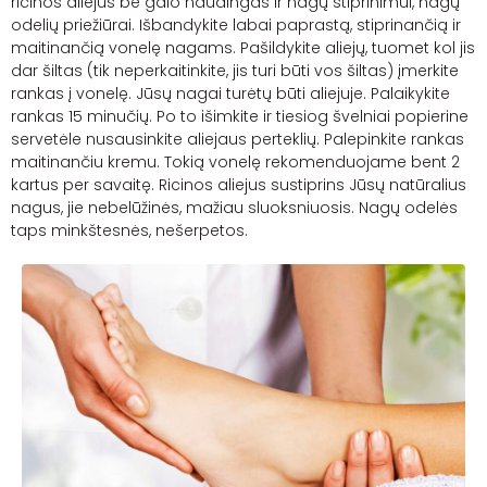
ricinos aliejus be galo naudingas ir nagų stiprinimui, nagų
odelių priežiūrai. Išbandykite labai paprastą, stiprinančią ir
maitinančią vonelę nagams. Pašildykite aliejų, tuomet kol jis
dar šiltas (tik neperkaitinkite, jis turi būti vos šiltas) įmerkite
rankas į vonelę. Jūsų nagai turėtų būti aliejuje. Palaikykite
rankas 15 minučių. Po to išimkite ir tiesiog švelniai popierine
servetėle nusausinkite aliejaus perteklių. Palepinkite rankas
maitinančiu kremu. Tokią vonelę rekomenduojame bent 2
kartus per savaitę. Ricinos aliejus sustiprins Jūsų natūralius
nagus, jie nebelūžinės, mažiau sluoksniuosis. Nagų odelės
taps minkštesnės, nešerpetos.