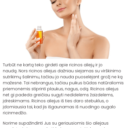
Turbūt ne kartą teko girdėti apie ricinos aliejų
ir jo
naudą
.
Nors ricinos aliejus dažniau siejamas su virškinimo
sutrikimų šalinimu, tačiau jo nauda puoselėjant grožį ne ką
mažesnė. Tai nebrangus, tačiau puikus būdas natūraliomis
priemonėmis stiprinti plaukus, nagus, odą. Ricinos aliejus
net gi padeda greičiau sugyti nedidelėms žaizdelėms,
įdrėskimams. Ricinos aliejus iš ties daro stebuklus, o
įdomiausia tai, kad jis išgaunamas iš nuodingo augalo
ricinmedžio.
Norime supažindinti Jus su geriausiomis šio aliejaus