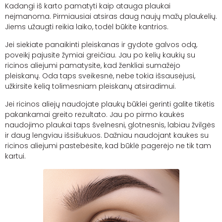
Kadangi iš karto pamatyti kaip atauga plaukai
neįmanoma. Pirmiausiai atsiras daug naujų mažų plaukelių.
Jiems užaugti reikia laiko, todėl būkite kantrios.
Jei siekiate panaikinti pleiskanas ir gydote galvos odą,
poveikį p
ajusite
žymiai greičiau. Jau po kelių kaukių su
ricinos aliejumi pamatysite, kad ženkliai sumažėjo
pleiskanų.
Oda taps sveikesnė, nebe tokia išsausėjusi,
užkirsite kelią tolimesniam pleiskanų atsiradimui.
Jei ricinos aliejų naudojate plaukų būklei gerinti galite tikėtis
pakankamai greito rezultato. Jau po pirmo kaukės
naudojimo plaukai taps švelnesni, glotnesnis, labiau žvilgės
ir daug lengviau išsišukuos. Dažniau naudojant kaukes su
ricinos aliejumi pastebėsite, kad būklė pagerėjo ne tik tam
kartui.