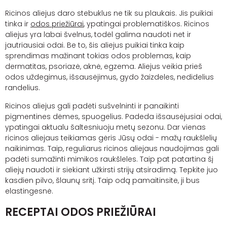
Ricinos aliejus daro stebuklus ne tik su plaukais. Jis puikiai
tinka ir
odos priežiūrai
, ypatingai problematiškos. Ricinos
aliejus yra labai švelnus, todėl galima naudoti net ir
jautriausiai odai. Be to, šis aliejus puikiai tinka kaip
sprendimas mažinant tokias odos problemas, kaip
dermatitas, psoriazė,
aknė
, egzema. Aliejus veikia prieš
odos uždegimus, išsausėjimus, gydo žaizdeles, nedidelius
randelius.
Ricinos aliejus gali padėti sušvelninti ir panaikinti
pigmentines dėmes, spuogelius. Padeda išsausėjusiai odai,
ypatingai aktualu šaltesniuoju metų sezonu. Dar vienas
ricinos aliejaus teikiamas gėris Jūsų odai - mažų raukšlelių
naikinimas. Taip, reguliarus ricinos aliejaus naudojimas gali
padėti sumažinti mimikos raukšleles. Taip pat patartina šį
aliejų naudoti ir siekiant užkirsti
strijų
atsiradimą. Tepkite juo
kasdien pilvo, šlaunų sritį. Taip odą pamaitinsite, ji bus
elastingesnė.
RECEPTAI ODOS PRIEŽIŪRAI