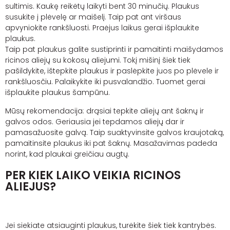
sultimis. Kaukę reikėtų laikyti bent 30 minučių. Plaukus
susukite į plėvelę ar maišelį. Taip pat ant viršaus
apvyniokite rankšluosti. Praėjus laikus gerai išplaukite
plaukus.
Taip pat plaukus galite sustiprinti ir pamaitinti maišydamos
ricinos aliejų su kokosų aliejumi. Tokį mišinį šiek tiek
pašildykite, ištepkite plaukus ir paslėpkite juos po plėvele ir
rankšluosčiu. Palaikykite iki pusvalandžio. Tuomet gerai
išplaukite plaukus šampūnu.
Mūsų rekomendacija: drąsiai tepkite aliejų ant šaknų ir
galvos odos. Geriausia jei tepdamos aliejų dar ir
pamasažuosite galvą. Taip suaktyvinsite galvos kraujotaką,
pamaitinsite plaukus iki pat šaknų. Masažavimas padeda
norint, kad plaukai greičiau augtų.
PER KIEK LAIKO VEIKIA RICINOS
ALIEJUS?
Jei siekiate atsiauginti plaukus, turėkite šiek tiek kantrybės.