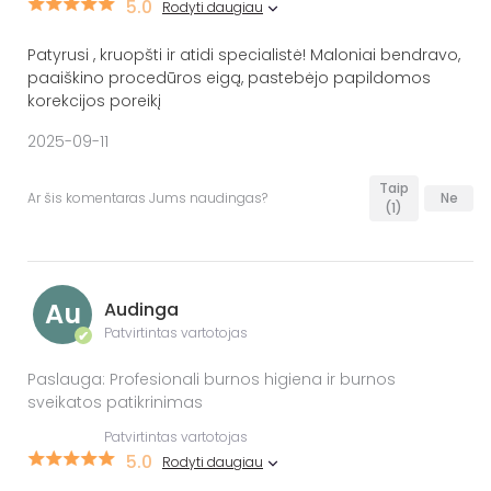
5.0
Rodyti daugiau
Patyrusi , kruopšti ir atidi specialistė! Maloniai bendravo,
paaiškino procedūros eigą, pastebėjo papildomos
korekcijos poreikį
2025-09-11
Taip
Ar šis komentaras Jums naudingas?
Ne
(1)
Au
Audinga
Patvirtintas vartotojas
✔
Paslauga: Profesionali burnos higiena ir burnos
sveikatos patikrinimas
Patvirtintas vartotojas
5.0
Rodyti daugiau