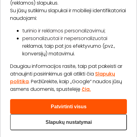
(reklamos) slapukus.
Su jūsų sutikimu slapukai ir mobilieji identifikatoriai
Prenumeruoti
naudojami:
turinio ir reklamos personalizavimui;
personalizuotai ir nepersonalizuotai
Apie „BookitNow“
reklamai, taip pat jos efektyvumo (pvz.,
konversijų) matavimui.
Informacija
Daugiau informacijos rasite, taip pat pakeisti ar
„GERA DOVANA“ GRUPĖ
atnaujinti pasirinkimus gali atlikti čia
Slapukų
politika
. Peržiūrėkite, kaip „Google“ naudos jūsų
asmens duomenis, spustelėję
čia.
Patvirtinti visus
2026 © Visos teisės saugomos info@bookitnow.lt, +370
645 03 111
Slapukų nustatymai
Privatumo politika
Svetainės medis
|