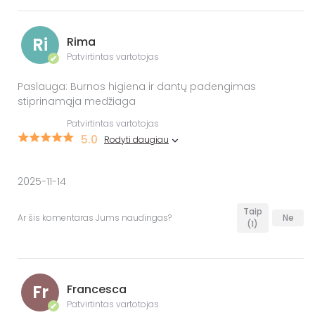
Ri
Rima
Patvirtintas vartotojas
✔
Paslauga: Burnos higiena ir dantų padengimas
stiprinamąja medžiaga
Patvirtintas vartotojas
5.0
Rodyti daugiau
2025-11-14
Taip
Ar šis komentaras Jums naudingas?
Ne
(1)
Fr
Francesca
Patvirtintas vartotojas
✔