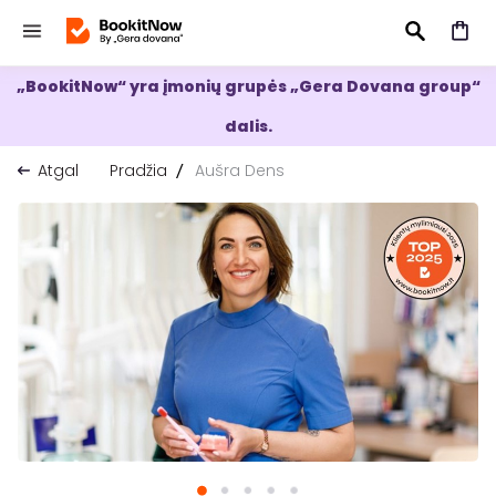
„BookitNow“ yra įmonių grupės „Gera Dovana group“
IEŠKOTI
dalis.
Atgal
Pradžia
Aušra Dens