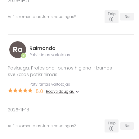
2025-11-21
Taip
Ar šis komentaras Jums naudingas?
Ne
(1)
Ra
Raimonda
Patvirtintas vartotojas
✔
Paslauga: Profesionali burnos higiena ir burnos
sveikatos patikrinimas
Patvirtintas vartotojas
5.0
Rodyti daugiau
2025-11-18
Taip
Ar šis komentaras Jums naudingas?
Ne
(1)