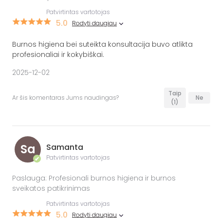
Patvirtintas vartotojas
5.0
Rodyti daugiau
Burnos higiena bei suteikta konsultacija buvo atlikta
profesionaliai ir kokybiškai.
2025-12-02
Taip
Ar šis komentaras Jums naudingas?
Ne
(1)
Sa
Samanta
Patvirtintas vartotojas
✔
Paslauga: Profesionali burnos higiena ir burnos
sveikatos patikrinimas
Patvirtintas vartotojas
5.0
Rodyti daugiau