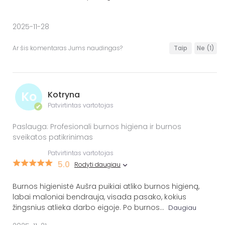
2025-11-28
Ar šis komentaras Jums naudingas?
Taip
Ne
(1)
Ko
Kotryna
Patvirtintas vartotojas
✔
Paslauga: Profesionali burnos higiena ir burnos
sveikatos patikrinimas
Patvirtintas vartotojas
5.0
Rodyti daugiau
Burnos higienistė Aušra puikiai atliko burnos higieną,
labai maloniai bendrauja, visada pasako, kokius
žingsnius atlieka darbo eigoje. Po burnos
...
Daugiau