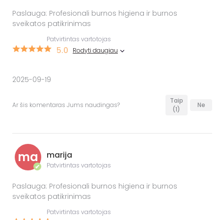
Paslauga: Profesionali burnos higiena ir burnos
sveikatos patikrinimas
Patvirtintas vartotojas
5.0
Rodyti daugiau
2025-09-19
Taip
Ar šis komentaras Jums naudingas?
Ne
(1)
ma
marija
Patvirtintas vartotojas
✔
Paslauga: Profesionali burnos higiena ir burnos
sveikatos patikrinimas
Patvirtintas vartotojas