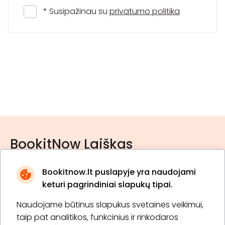
* Susipažinau su
privatumo politika
BookitNow Laiškas
Bookitnow.lt puslapyje yra naudojami
keturi pagrindiniai slapukų tipai.
Naudojame būtinus slapukus svetainės veikimui,
* Susipažinau su
privatumo politika
taip pat analitikos, funkcinius ir rinkodaros