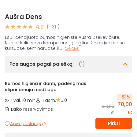
Aušra Dens
4.9
( 131 )
Esu licencijuota burnos higienistė Aušra Dzekevičiūtė.
Nuolat keliu savo kompetenciją ir gilinu žinias įvairiuose
kursuose, seminaruose ir
...
DAUGIAU
Paslaugos pagal paiešką:
(1)
Burnos higiena ir dantų padengimas
stiprinamąja medžiaga
-
53
%
1 val. 10 min.
1 asm.
5.0
70,00
150,00
Laiko rezervavimas
€
€
Pirkti
Apie paslaugą