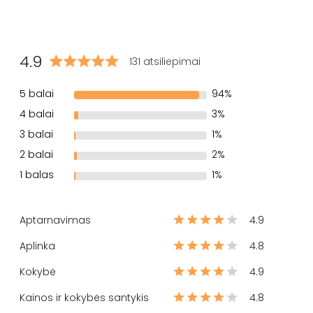
4.9
131 atsiliepimai
5 balai
94%
4 balai
3%
3 balai
1%
2 balai
2%
1 balas
1%
Aptarnavimas
4.9
Aplinka
4.8
Kokybė
4.9
Kainos ir kokybės santykis
4.8