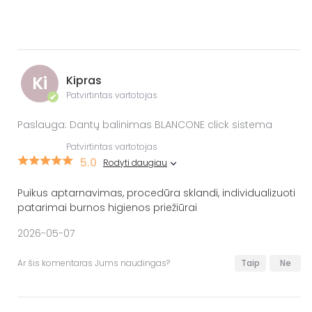
Ki
Kipras
Patvirtintas vartotojas
✔
Paslauga: Dantų balinimas BLANCONE click sistema
Patvirtintas vartotojas
5.0
Rodyti daugiau
Puikus aptarnavimas, procedūra sklandi, individualizuoti
patarimai burnos higienos priežiūrai
2026-05-07
Ar šis komentaras Jums naudingas?
Taip
Ne