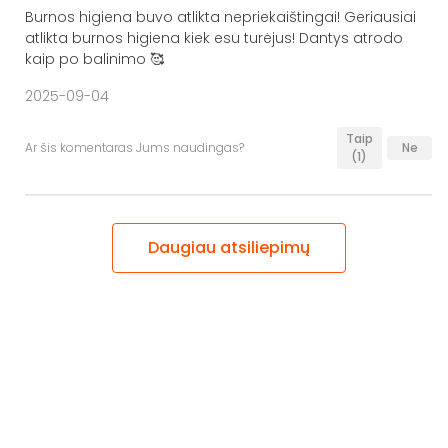
Burnos higiena buvo atlikta nepriekaištingai! Geriausiai
atlikta burnos higiena kiek esu turėjus! Dantys atrodo
kaip po balinimo 🥰
2025-09-04
Taip
Ar šis komentaras Jums naudingas?
Ne
(1)
Daugiau atsiliepimų