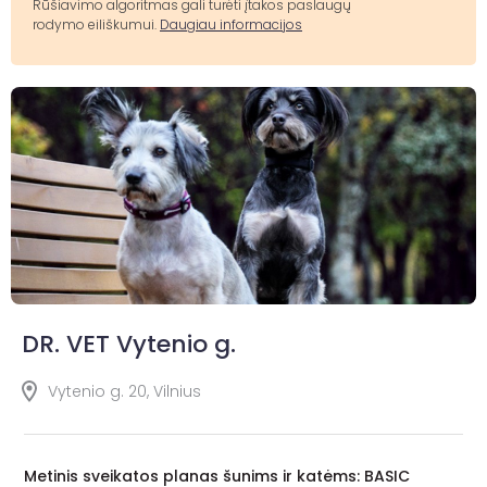
Rūšiavimo algoritmas gali turėti įtakos paslaugų
rodymo eiliškumui.
Daugiau informacijos
DR. VET Vytenio g.
Vytenio g. 20, Vilnius
Metinis sveikatos planas šunims ir katėms: BASIC