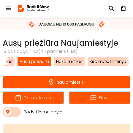
IEŠKOTI
Ausų priežiūra Naujamiestyje
3 paslauga (-os) / 1 partneris (-iai)
rpimas
Ausų priežiūra
Nukailinimas
Kirpimas, trimingav
Naujamiestis
Data ir laikas
Filtrai
Rodyti žemėlapyje