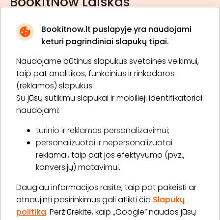
BookitNow Laiškas
Bookitnow.lt puslapyje yra naudojami
keturi pagrindiniai slapukų tipai.
Naudojame būtinus slapukus svetainės veikimui,
* Susipažinau su
privatumo politika
taip pat analitikos, funkcinius ir rinkodaros
(reklamos) slapukus.
Su jūsų sutikimu slapukai ir mobilieji identifikatoriai
Prenumeruoti
naudojami:
turinio ir reklamos personalizavimui;
personalizuotai ir nepersonalizuotai
Apie „BookitNow“
reklamai, taip pat jos efektyvumo (pvz.,
konversijų) matavimui.
Informacija
Daugiau informacijos rasite, taip pat pakeisti ar
„GERA DOVANA“ GRUPĖ
atnaujinti pasirinkimus gali atlikti čia
Slapukų
politika
. Peržiūrėkite, kaip „Google“ naudos jūsų