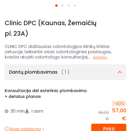
Clinic DPC (Kaunas, Žemaičių
pl. 23A)
CLINIC DPC didžiausias odontologijos klinikų tinklas
Lietuvoje, teikiantis visas odontologines paslaugas,
kviečia atvykti odontologo konsultacijai,
...
DAUGIAU
Dantų plombavimas
( 1 )
Konsultacija dėl estetinio plombavimo
+ detalus planas
-
40
%
57,00
30 min.
1 asm.
96,00
€
€
Pirkti
Apie paslaugą