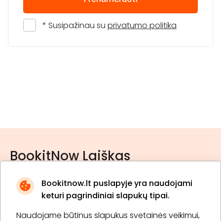
* Susipažinau su
privatumo politika
BookitNow Laiškas
Bookitnow.lt puslapyje yra naudojami
keturi pagrindiniai slapukų tipai.
Naudojame būtinus slapukus svetainės veikimui,
* Susipažinau su
privatumo politika