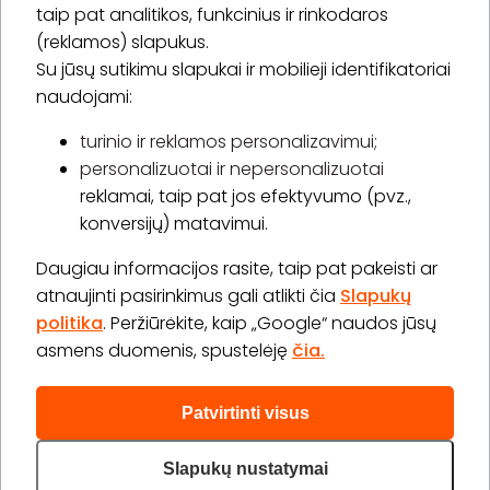
taip pat analitikos, funkcinius ir rinkodaros
(reklamos) slapukus.
Su jūsų sutikimu slapukai ir mobilieji identifikatoriai
Prenumeruoti
naudojami:
turinio ir reklamos personalizavimui;
personalizuotai ir nepersonalizuotai
Apie „BookitNow“
reklamai, taip pat jos efektyvumo (pvz.,
konversijų) matavimui.
Informacija
Daugiau informacijos rasite, taip pat pakeisti ar
„GERA DOVANA“ GRUPĖ
atnaujinti pasirinkimus gali atlikti čia
Slapukų
politika
. Peržiūrėkite, kaip „Google“ naudos jūsų
asmens duomenis, spustelėję
čia.
Patvirtinti visus
2026 © Visos teisės saugomos info@bookitnow.lt, +370
645 03 111
Slapukų nustatymai