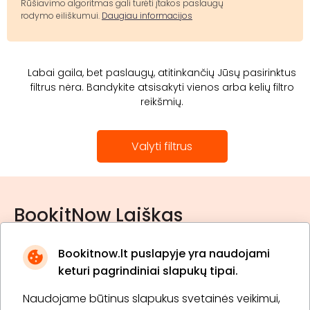
Rūšiavimo algoritmas gali turėti įtakos paslaugų
rodymo eiliškumui.
Daugiau informacijos
Labai gaila, bet paslaugų, atitinkančių Jūsų pasirinktus
filtrus nėra. Bandykite atsisakyti vienos arba kelių filtro
reikšmių.
Valyti filtrus
BookitNow Laiškas
Bookitnow.lt puslapyje yra naudojami
keturi pagrindiniai slapukų tipai.
Naudojame būtinus slapukus svetainės veikimui,
* Susipažinau su
privatumo politika