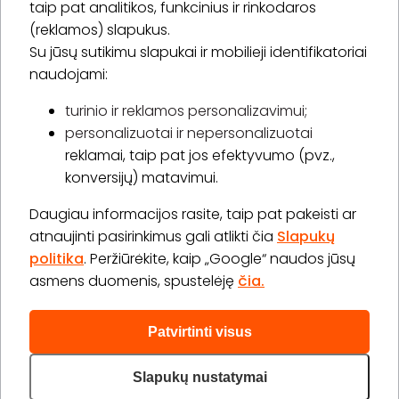
taip pat analitikos, funkcinius ir rinkodaros
(reklamos) slapukus.
Su jūsų sutikimu slapukai ir mobilieji identifikatoriai
Prenumeruoti
naudojami:
turinio ir reklamos personalizavimui;
personalizuotai ir nepersonalizuotai
Apie „BookitNow“
reklamai, taip pat jos efektyvumo (pvz.,
konversijų) matavimui.
Informacija
Daugiau informacijos rasite, taip pat pakeisti ar
„GERA DOVANA“ GRUPĖ
atnaujinti pasirinkimus gali atlikti čia
Slapukų
politika
. Peržiūrėkite, kaip „Google“ naudos jūsų
asmens duomenis, spustelėję
čia.
Patvirtinti visus
2026 © Visos teisės saugomos info@bookitnow.lt, +370
645 03 111
Slapukų nustatymai