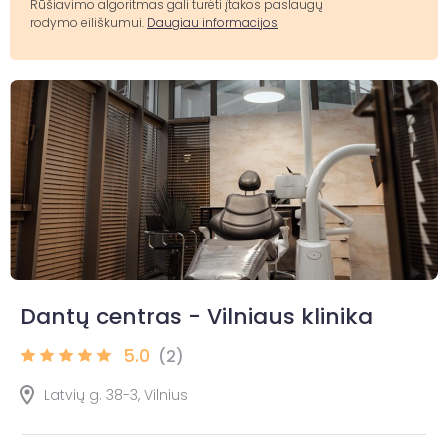
Rūšiavimo algoritmas gali turėti įtakos paslaugų
rodymo eiliškumui.
Daugiau informacijos
Dantų centras - Vilniaus klinika
5.0
(2)
Latvių g. 38-3, Vilnius