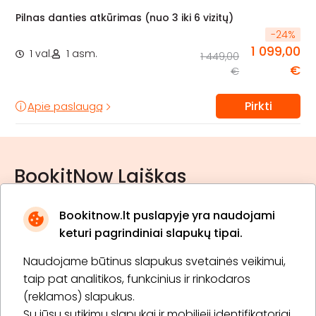
Pilnas danties atkūrimas (nuo 3 iki 6 vizitų)
-
24
%
1 099,00
1 val.
1 asm.
1 449,00
€
€
Pirkti
Apie paslaugą
BookitNow Laiškas
Bookitnow.lt puslapyje yra naudojami
keturi pagrindiniai slapukų tipai.
Naudojame būtinus slapukus svetainės veikimui,
* Susipažinau su
privatumo politika
taip pat analitikos, funkcinius ir rinkodaros
(reklamos) slapukus.
Su jūsų sutikimu slapukai ir mobilieji identifikatoriai
Prenumeruoti