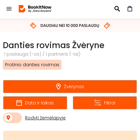
IEŠKOTI
Danties rovimas Žvėryne
1 paslauga (-os) / 1 partneris (-iai)
Protinio danties rovimas
Žvėrynas
Data ir laikas
Filtrai
Rodyti žemėlapyje