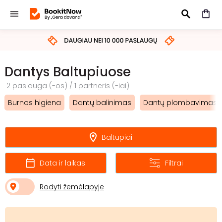
IEŠKOTI
Dantys Baltupiuose
2 paslauga (-os) / 1 partneris (-iai)
Burnos higiena
Dantų balinimas
Dantų plombavimas
Baltupiai
Data ir laikas
Filtrai
Rodyti žemėlapyje