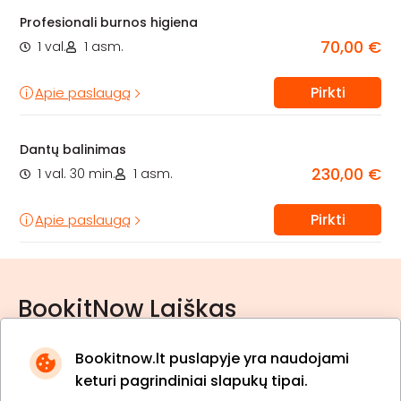
Profesionali burnos higiena
70,00 €
1 val.
1 asm.
Pirkti
Apie paslaugą
Dantų balinimas
230,00 €
1 val. 30 min.
1 asm.
Pirkti
Apie paslaugą
BookitNow Laiškas
Bookitnow.lt puslapyje yra naudojami
keturi pagrindiniai slapukų tipai.