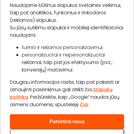
Naudojame būtinus slapukus svetainės veikimui,
* Susipažinau su
privatumo politika
taip pat analitikos, funkcinius ir rinkodaros
(reklamos) slapukus.
Su jūsų sutikimu slapukai ir mobilieji identifikatoriai
Prenumeruoti
naudojami:
turinio ir reklamos personalizavimui;
personalizuotai ir nepersonalizuotai
Apie „BookitNow“
reklamai, taip pat jos efektyvumo (pvz.,
konversijų) matavimui.
Informacija
Daugiau informacijos rasite, taip pat pakeisti ar
„GERA DOVANA“ GRUPĖ
atnaujinti pasirinkimus gali atlikti čia
Slapukų
politika
. Peržiūrėkite, kaip „Google“ naudos jūsų
asmens duomenis, spustelėję
čia.
Patvirtinti visus
2026 © Visos teisės saugomos info@bookitnow.lt, +370