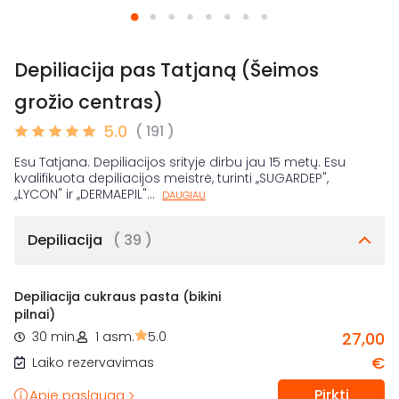
Depiliacija pas Tatjaną (Šeimos
grožio centras)
5.0
( 191 )
Esu Tatjana. Depiliacijos srityje dirbu jau 15 metų. Esu
kvalifikuota depiliacijos meistrė, turinti ,,SUGARDEP",
,,LYCON" ir ,,DERMAEPIL"
...
DAUGIAU
Depiliacija
( 39 )
Depiliacija cukraus pasta (bikini
pilnai)
30 min.
1 asm.
5.0
27,00
€
Laiko rezervavimas
Pirkti
Apie paslaugą