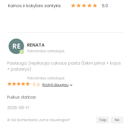
Kainos ir kokybės santykis
5.0
RE
RENATA
Patvirtintas vartotojas
✔
Paslauga: Depiliacija cukraus pasta (bikini pilnai + kojos
+ pažastys)
Patvirtintas vartotojas
5.0
Rodyti daugiau
Puikus darbas
2026-06-17
Ar šis komentaras Jums naudingas?
Taip
Ne