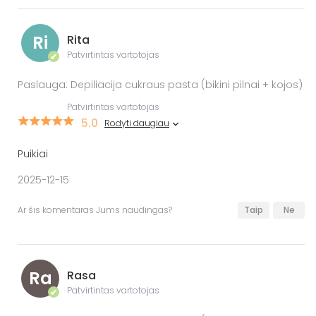
Ri
Rita
Patvirtintas vartotojas
✔
Paslauga: Depiliacija cukraus pasta (bikini pilnai + kojos)
Patvirtintas vartotojas
5.0
Rodyti daugiau
Puikiai
2025-12-15
Ar šis komentaras Jums naudingas?
Taip
Ne
Ra
Rasa
Patvirtintas vartotojas
✔