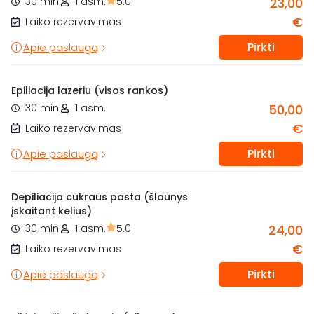
30 min.
1 asm.
5.0
23,00
€
Laiko rezervavimas
Pirkti
Apie paslaugą
Epiliacija lazeriu (visos rankos)
30 min.
1 asm.
50,00
€
Laiko rezervavimas
Pirkti
Apie paslaugą
Depiliacija cukraus pasta (šlaunys
įskaitant kelius)
30 min.
1 asm.
5.0
24,00
€
Laiko rezervavimas
Pirkti
Apie paslaugą