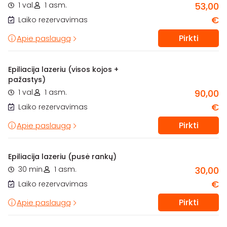
1 val.
1 asm.
53,00
€
Laiko rezervavimas
Pirkti
Apie paslaugą
Epiliacija lazeriu (visos kojos +
pažastys)
1 val.
1 asm.
90,00
€
Laiko rezervavimas
Pirkti
Apie paslaugą
Epiliacija lazeriu (pusė rankų)
30 min.
1 asm.
30,00
€
Laiko rezervavimas
Pirkti
Apie paslaugą