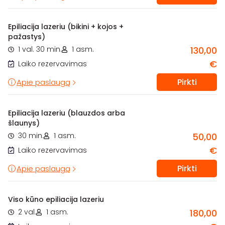
Epiliacija lazeriu (bikini + kojos +
pažastys)
1 val. 30 min.
1 asm.
130,00
€
Laiko rezervavimas
Pirkti
Apie paslaugą
Epiliacija lazeriu (blauzdos arba
šlaunys)
30 min.
1 asm.
50,00
€
Laiko rezervavimas
Pirkti
Apie paslaugą
Viso kūno epiliacija lazeriu
2 val.
1 asm.
180,00