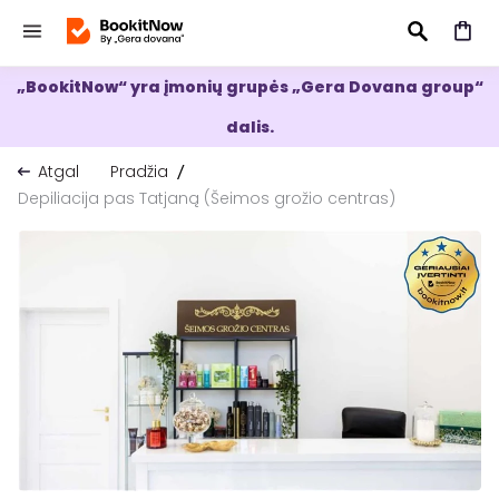
„BookitNow“ yra įmonių grupės „Gera Dovana group“
IEŠKOTI
dalis.
Atgal
Pradžia
Depiliacija pas Tatjaną (Šeimos grožio centras)