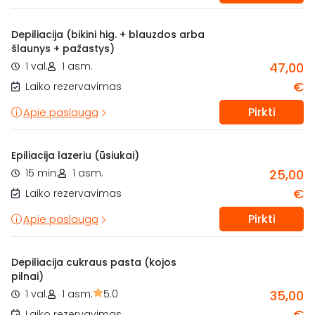
Depiliacija (bikini hig. + blauzdos arba
šlaunys + pažastys)
1 val.
1 asm.
47,00
€
Laiko rezervavimas
Pirkti
Apie paslaugą
Epiliacija lazeriu (ūsiukai)
15 min.
1 asm.
25,00
€
Laiko rezervavimas
Pirkti
Apie paslaugą
Depiliacija cukraus pasta (kojos
pilnai)
1 val.
1 asm.
5.0
35,00
€
Laiko rezervavimas