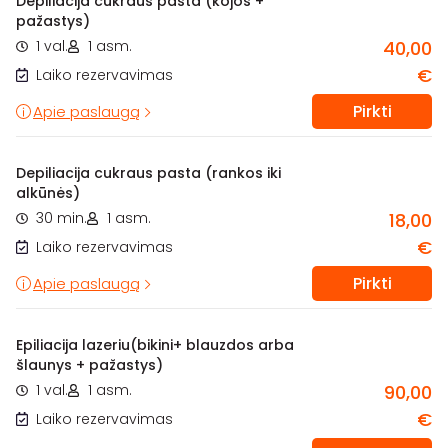
Depiliacija cukraus pasta (kojos +
pažastys)
1 val.
1 asm.
40,00
€
Laiko rezervavimas
Pirkti
Apie paslaugą
Depiliacija cukraus pasta (rankos iki
alkūnės)
30 min.
1 asm.
18,00
€
Laiko rezervavimas
Pirkti
Apie paslaugą
Epiliacija lazeriu(bikini+ blauzdos arba
šlaunys + pažastys)
1 val.
1 asm.
90,00
€
Laiko rezervavimas