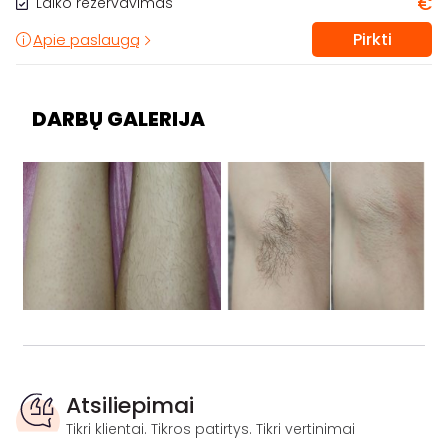
€
Laiko rezervavimas
Pirkti
Apie paslaugą
DARBŲ GALERIJA
Atsiliepimai
Tikri klientai. Tikros patirtys. Tikri vertinimai