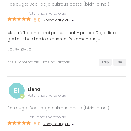
Paslauga: Depiliacija cukraus pasta (bikini pilnai)
Patvirtintas vartotojas
5.0
Rodyti daugiau
Meistrė Tatjana tikrai profesionali - procedūrą atlieka
greitai ir be didelio skausmo. Rekomenduoju!
2026-03-20
Ar šis komentaras Jums naudingas?
Taip
Ne
El
Elena
Patvirtintas vartotojas
✔
Paslauga: Depiliacija cukraus pasta (bikini pilnai)
Patvirtintas vartotojas
5.0
Rodyti daugiau