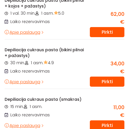
Depiliacija cukraus pasta (bikini pilnai
+ kojos + pažastys)
1 val. 30 min.
1 asm.
5.0
62,00
€
Laiko rezervavimas
Pirkti
Apie paslaugą
Depiliacija cukraus pasta (bikini pilnai
+ pažastys)
30 min.
1 asm.
4.9
34,00
€
Laiko rezervavimas
Pirkti
Apie paslaugą
Depiliacija cukraus pasta (smakras)
15 min.
1 asm.
11,00
€
Laiko rezervavimas
Pirkti
Apie paslaugą