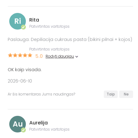
Ri
Rita
Patvirtintas vartotojas
✔
Paslauga: Depiliacija cukraus pasta (bikini pilnai + kojos)
Patvirtintas vartotojas
5.0
Rodyti daugiau
OK kaip visada.
2026-06-10
Ar šis komentaras Jums naudingas?
Taip
Ne
Au
Aurelija
Patvirtintas vartotojas
✔