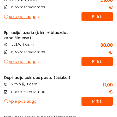
29,00
€
Laiko rezervavimas
Pirkti
Apie paslaugą
Epiliacija lazeriu (bikini + blauzdos
arba šlaunys)
1 val.
1 asm.
80,00
€
Laiko rezervavimas
Pirkti
Apie paslaugą
Depiliacija cukraus pasta (ūsiukai)
15 min.
1 asm.
11,00
€
Laiko rezervavimas
Pirkti
Apie paslaugą