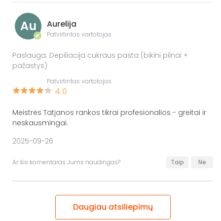
Au
Aurelija
Patvirtintas vartotojas
✔
Paslauga: Depiliacija cukraus pasta (bikini pilnai +
pažastys)
Patvirtintas vartotojas
4.0
Meistrės Tatjanos rankos tikrai profesionalios - greitai ir
neskausmingai.
2025-09-26
Ar šis komentaras Jums naudingas?
Taip
Ne
Daugiau atsiliepimų