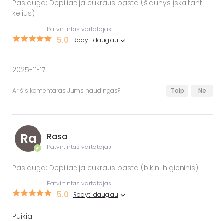
Paslauga: Depiliacija cukraus pasta (šlaunys įskaitant
kelius)
Patvirtintas vartotojas
5.0
Rodyti daugiau
2025-11-17
Ar šis komentaras Jums naudingas?
Taip
Ne
Ra
Rasa
Patvirtintas vartotojas
✔
Paslauga: Depiliacija cukraus pasta (bikini higieninis)
Patvirtintas vartotojas
5.0
Rodyti daugiau
Puikiai