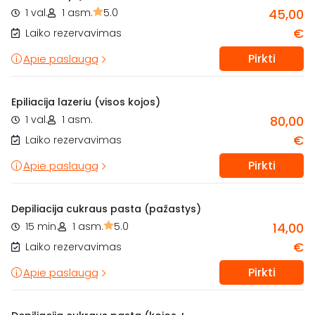
1 val.
1 asm.
5.0
45,00
€
Laiko rezervavimas
Pirkti
Apie paslaugą
Epiliacija lazeriu (visos kojos)
1 val.
1 asm.
80,00
€
Laiko rezervavimas
Pirkti
Apie paslaugą
Depiliacija cukraus pasta (pažastys)
15 min.
1 asm.
5.0
14,00
€
Laiko rezervavimas
Pirkti
Apie paslaugą