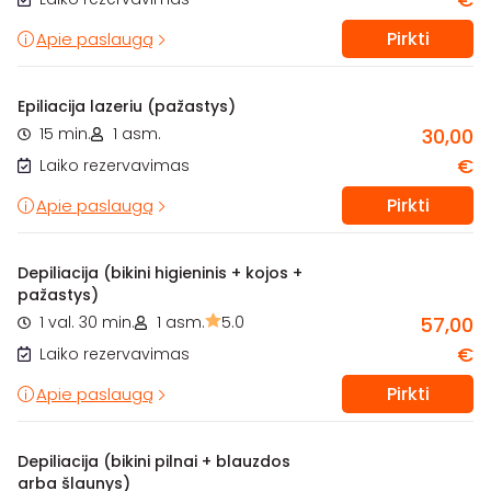
Pirkti
Apie paslaugą
Epiliacija lazeriu (pažastys)
15 min.
1 asm.
30,00
€
Laiko rezervavimas
Pirkti
Apie paslaugą
Depiliacija (bikini higieninis + kojos +
pažastys)
1 val. 30 min.
1 asm.
5.0
57,00
€
Laiko rezervavimas
Pirkti
Apie paslaugą
Depiliacija (bikini pilnai + blauzdos
arba šlaunys)