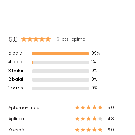
5.0
191 atsiliepimai
5 balai
99%
4 balai
1%
3 balai
0%
2 balai
0%
1 balas
0%
Aptarnavimas
5.0
Aplinka
4.8
Kokybė
5.0