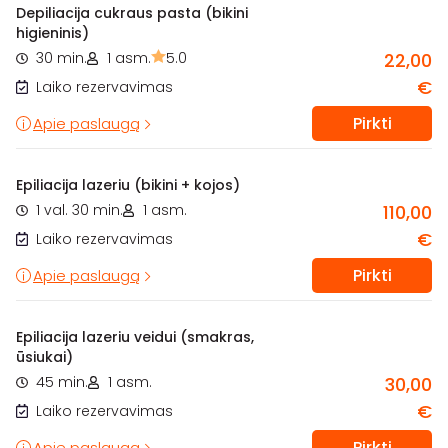
Depiliacija cukraus pasta (bikini
higieninis)
30 min.
1 asm.
5.0
22,00
€
Laiko rezervavimas
Pirkti
Apie paslaugą
Epiliacija lazeriu (bikini + kojos)
1 val. 30 min.
1 asm.
110,00
€
Laiko rezervavimas
Pirkti
Apie paslaugą
Epiliacija lazeriu veidui (smakras,
ūsiukai)
45 min.
1 asm.
30,00
€
Laiko rezervavimas
Pirkti
Apie paslaugą