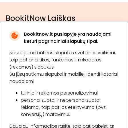
BookitNow Laiškas
Bookitnow.lt puslapyje yra naudojami
keturi pagrindiniai slapukų tipai.
Naudojame būtinus slapukus svetainės veikimui,
* Susipažinau su
privatumo politika
taip pat analitikos, funkcinius ir rinkodaros
(reklamos) slapukus.
Su jūsų sutikimu slapukai ir mobilieji identifikatoriai
Prenumeruoti
naudojami:
turinio ir reklamos personalizavimui;
personalizuotai ir nepersonalizuotai
Apie „BookitNow“
reklamai, taip pat jos efektyvumo (pvz.,
konversijų) matavimui.
Informacija
Daugiau informacijos rasite, taip pat pakeisti ar