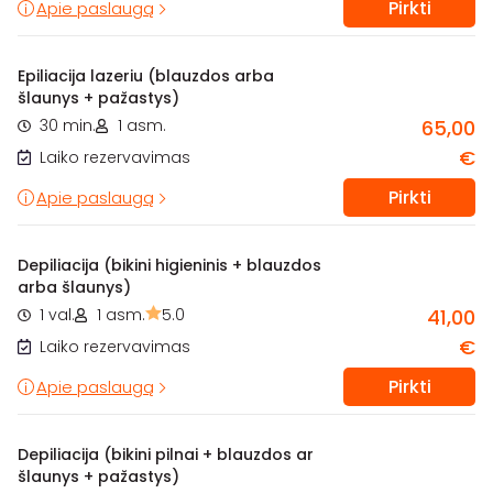
Pirkti
Apie paslaugą
Epiliacija lazeriu (blauzdos arba
šlaunys + pažastys)
30 min.
1 asm.
65,00
€
Laiko rezervavimas
Pirkti
Apie paslaugą
Depiliacija (bikini higieninis + blauzdos
arba šlaunys)
1 val.
1 asm.
5.0
41,00
€
Laiko rezervavimas
Pirkti
Apie paslaugą
Depiliacija (bikini pilnai + blauzdos ar
šlaunys + pažastys)