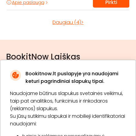
Pirkti
Apie paslaugą
Daugiau (4)>
BookitNow Laiškas
Bookitnow.lt puslapyje yra naudojami
keturi pagrindiniai slapukų tipai.
Naudojame būtinus slapukus svetainės veikimui,
* Susipažinau su
privatumo politika
taip pat analitikos, funkcinius ir rinkodaros
(reklamos) slapukus.
Su jūsų sutikimu slapukai ir mobilieji identifikatoriai
Prenumeruoti
naudojami: