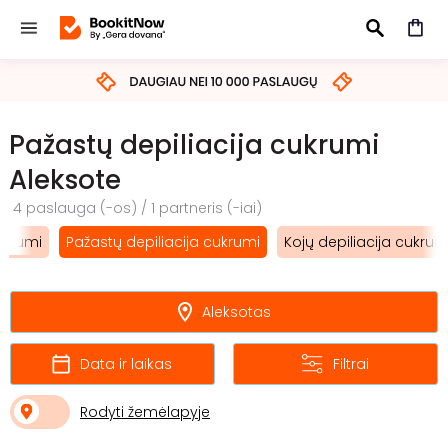
IEŠKOTI
Pažastų depiliacija cukrumi
Aleksote
4 paslauga (-os) / 1 partneris (-iai)
cukrumi
Pažastų depiliacija cukrumi
Kojų depiliacija cukrum
Aleksotas
Data ir laikas
Filtrai
Rodyti žemėlapyje