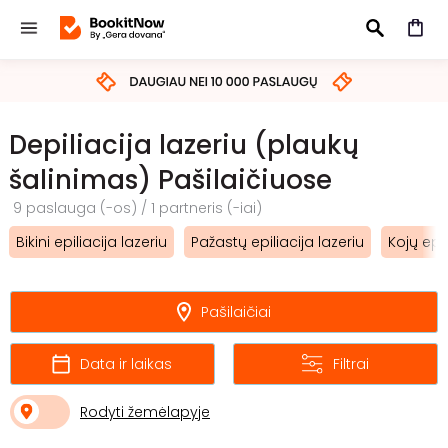
IEŠKOTI
Depiliacija lazeriu (plaukų
šalinimas) Pašilaičiuose
9 paslauga (-os) / 1 partneris (-iai)
Bikini epiliacija lazeriu
Pažastų epiliacija lazeriu
Kojų epil
Pašilaičiai
Data ir laikas
Filtrai
Rodyti žemėlapyje