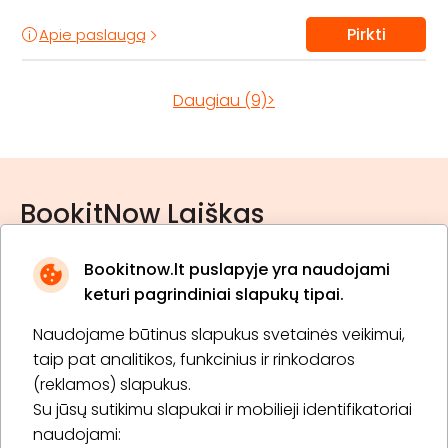
Pirkti
Apie paslaugą
Daugiau (9)>
BookitNow Laiškas
Bookitnow.lt puslapyje yra naudojami
keturi pagrindiniai slapukų tipai.
Naudojame būtinus slapukus svetainės veikimui,
* Susipažinau su
privatumo politika
taip pat analitikos, funkcinius ir rinkodaros
(reklamos) slapukus.
Su jūsų sutikimu slapukai ir mobilieji identifikatoriai
Prenumeruoti
naudojami: