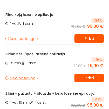
Pilna kojų lazerinė epiliacija
-
34
%
1 val.
1 asm.
99,00 €
150,00 €
Pirkti
Apie paslaugą
Viršutinės lūpos lazerinė epiliacija
-
25
%
15 min.
1 asm.
15,00 €
20,00 €
Pirkti
Apie paslaugą
Bikini + pažastų + blauzdų + kelių lazerinė epiliacija
-
47
%
1 val. 15 min.
1 asm.
95,00 €
180,00 €