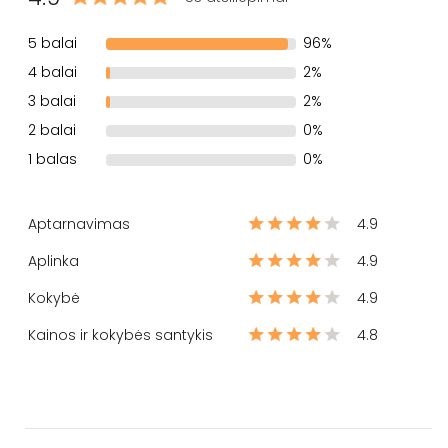
5 balai
96%
4 balai
2%
3 balai
2%
2 balai
0%
1 balas
0%
Aptarnavimas
4.9
Aplinka
4.9
Kokybė
4.9
Kainos ir kokybės santykis
4.8