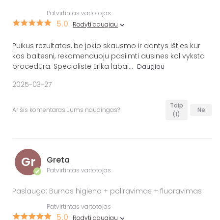
Patvirtintas vartotojas
5.0
Rodyti daugiau
Puikus rezultatas, be jokio skausmo ir dantys išties kur
kas baltesni, rekomenduoju pasiimti ausines kol vyksta
procedūra. Specialistė Erika labai
...
Daugiau
2025-03-27
Taip
Ar šis komentaras Jums naudingas?
Ne
(1)
Gr
Greta
Patvirtintas vartotojas
✔
Paslauga: Burnos higiena + poliravimas + fluoravimas
Patvirtintas vartotojas
5.0
Rodyti daugiau