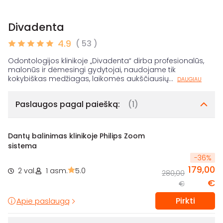
Divadenta
4.9
( 53 )
Odontologijos klinikoje „Divadenta“ dirba profesionalūs,
malonūs ir dėmesingi gydytojai, naudojame tik
kokybiškas medžiagas, laikomės aukščiausių
...
DAUGIAU
Paslaugos pagal paiešką:
(1)
Dantų balinimas klinikoje Philips Zoom
sistema
-
36
%
179,00
2 val.
1 asm.
5.0
280,00
€
€
Pirkti
Apie paslaugą