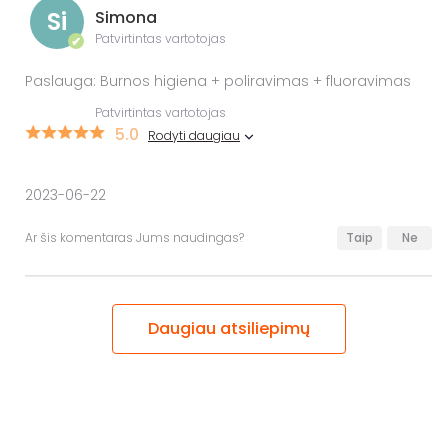
Si
Simona
Patvirtintas vartotojas
✔
Paslauga: Burnos higiena + poliravimas + fluoravimas
Patvirtintas vartotojas
5.0
Rodyti daugiau
2023-06-22
Ar šis komentaras Jums naudingas?
Taip
Ne
Daugiau atsiliepimų