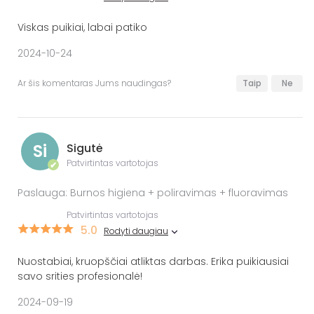
Viskas puikiai, labai patiko
2024-10-24
Ar šis komentaras Jums naudingas?
Taip
Ne
Si
Sigutė
Patvirtintas vartotojas
✔
Paslauga: Burnos higiena + poliravimas + fluoravimas
Patvirtintas vartotojas
5.0
Rodyti daugiau
Nuostabiai, kruopščiai atliktas darbas. Erika puikiausiai
savo srities profesionalė!
2024-09-19