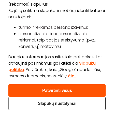
(reklamos) slapukus.
Su jūsų sutikimu slapukai ir mobilieji identifikatoriai
Prenumeruoti
naudojami:
turinio ir reklamos personalizavimui;
personalizuotai ir nepersonalizuotai
Apie „BookitNow“
reklamai, taip pat jos efektyvumo (pvz.,
konversijų) matavimui.
Informacija
Daugiau informacijos rasite, taip pat pakeisti ar
„GERA DOVANA“ GRUPĖ
atnaujinti pasirinkimus gali atlikti čia
Slapukų
politika
. Peržiūrėkite, kaip „Google“ naudos jūsų
asmens duomenis, spustelėję
čia.
Patvirtinti visus
2026 © Visos teisės saugomos info@bookitnow.lt, +370
645 03 111
Slapukų nustatymai
Privatumo politika
Svetainės medis
|