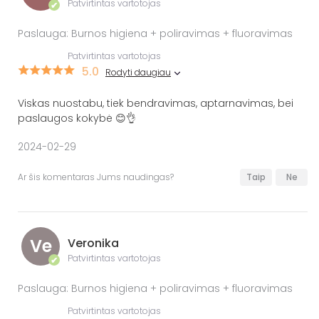
Patvirtintas vartotojas
✔
Paslauga: Burnos higiena + poliravimas + fluoravimas
Patvirtintas vartotojas
5.0
Rodyti daugiau
Viskas nuostabu, tiek bendravimas, aptarnavimas, bei
paslaugos kokybė 😊👌
2024-02-29
Ar šis komentaras Jums naudingas?
Taip
Ne
Ve
Veronika
Patvirtintas vartotojas
✔
Paslauga: Burnos higiena + poliravimas + fluoravimas
Patvirtintas vartotojas