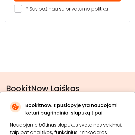
* Susipažinau su
privatumo politika
BookitNow Laiškas
Bookitnow.lt puslapyje yra naudojami
keturi pagrindiniai slapukų tipai.
Naudojame būtinus slapukus svetainės veikimui,
* Susipažinau su
privatumo politika
taip pat analitikos, funkcinius ir rinkodaros