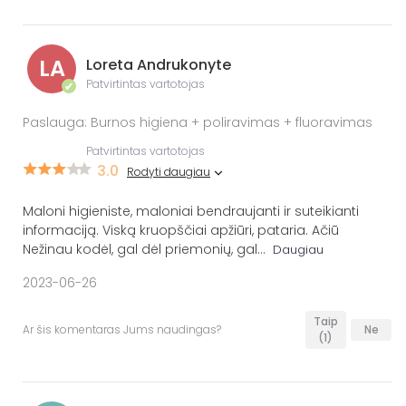
LA
Loreta Andrukonyte
Patvirtintas vartotojas
✔
Paslauga: Burnos higiena + poliravimas + fluoravimas
Patvirtintas vartotojas
3.0
Rodyti daugiau
Maloni higieniste, maloniai bendraujanti ir suteikianti
informaciją. Viską kruopščiai apžiūri, pataria. Ačiū
Nežinau kodėl, gal dėl priemonių, gal
...
Daugiau
2023-06-26
Taip
Ar šis komentaras Jums naudingas?
Ne
(1)