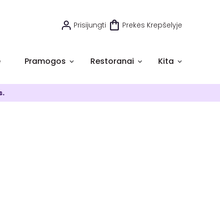
Prisijungti
Prekės Krepšelyje
e
Pramogos
Restoranai
Kita
s.