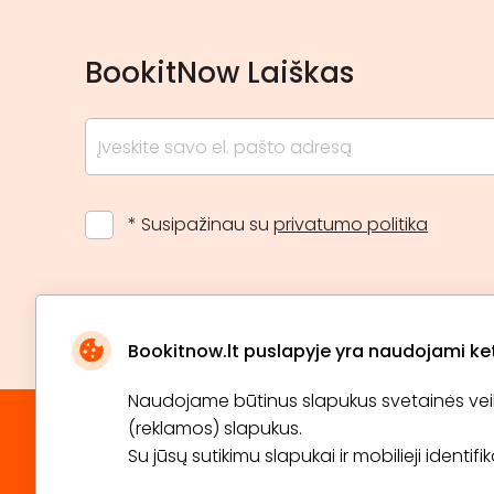
BookitNow Laiškas
* Susipažinau su
privatumo politika
Bookitnow.lt puslapyje yra naudojami ketu
Naudojame būtinus slapukus svetainės veikim
(reklamos) slapukus.
Su jūsų sutikimu slapukai ir mobilieji identif