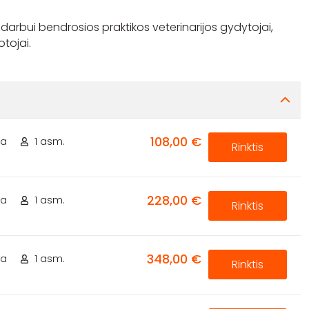
 darbui bendrosios praktikos veterinarijos gydytojai,
108,00 €
ta
1 asm.
Rinktis
228,00 €
ta
1 asm.
Rinktis
348,00 €
ta
1 asm.
Rinktis