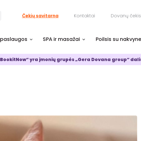
Čekių savitarna
Kontaktai
Dovanų čekis
 paslaugos
SPA ir masažai
Poilsis su nakvyn
BookitNow“ yra įmonių grupės „Gera Dovana group“ dali