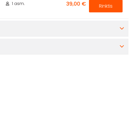
39,00 €
1 asm.
Rinktis