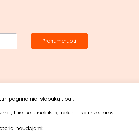
Prenumeruoti
ri pagrindiniai slapukų tipai.
ui, taip pat analitikos, funkcinius ir rinkodaros
Apie „BookitNow“
Informacija
ikatoriai naudojami:
TINKLARAŠTIS
El. čekis
Tapti partneriu
D.U.K