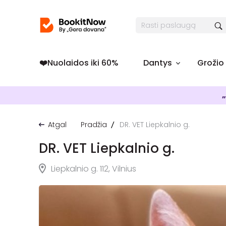
❤️️Nuolaidos iki 60%
Dantys
Grožio
„
Atgal
Pradžia
DR. VET Liepkalnio g.
DR. VET Liepkalnio g.
Liepkalnio g. 112, Vilnius