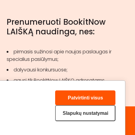
Prenumeruoti BookitNow
LAIŠKĄ naudinga, nes:
pirmasis sužinosi apie naujas paslaugas ir
specialius pasiūlymus;
dalyvausi konkursuose;
gausi tik BookitNow LAIŠKO adresatams
skirtas akcijas.
Patvirtinti visus
Slapukų nustatymai
„GERA DOVANA“ GRUPĖ
DRAUGAUKIME:
geradovana.lt