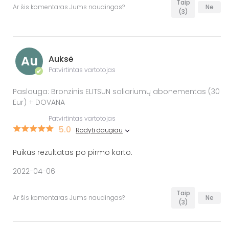
Taip
Ar šis komentaras Jums naudingas?
Ne
(3)
Au
Auksė
Patvirtintas vartotojas
✔
Paslauga: Bronzinis ELITSUN soliariumų abonementas (30
Eur) + DOVANA
Patvirtintas vartotojas
5.0
Rodyti daugiau
Puikūs rezultatas po pirmo karto.
2022-04-06
Taip
Ar šis komentaras Jums naudingas?
Ne
(3)