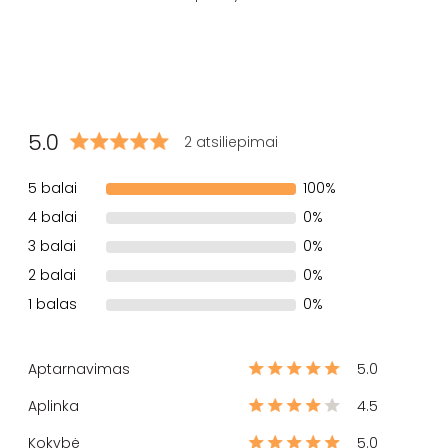
5.0
2 atsiliepimai
5 balai
100%
4 balai
0%
3 balai
0%
2 balai
0%
1 balas
0%
Aptarnavimas
5.0
Aplinka
4.5
Kokybė
5.0