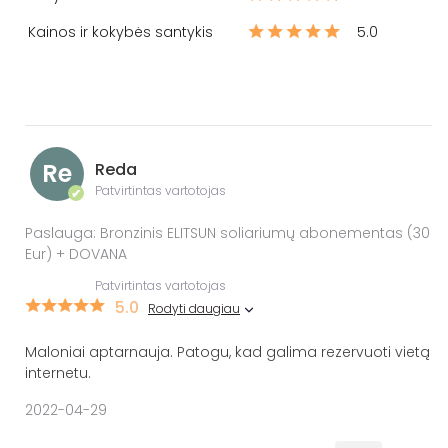
Kainos ir kokybės santykis
5.0
Re
Reda
Patvirtintas vartotojas
✔
Paslauga: Bronzinis ELITSUN soliariumų abonementas (30
Eur) + DOVANA
Patvirtintas vartotojas
5.0
Rodyti daugiau
Maloniai aptarnauja. Patogu, kad galima rezervuoti vietą
internetu.
2022-04-29