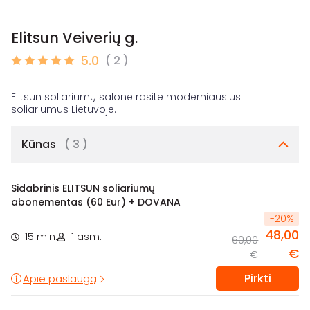
Elitsun Veiverių g.
5.0
( 2 )
Elitsun soliariumų salone rasite moderniausius
Kūnas
( 3 )
Sidabrinis ELITSUN soliariumų
abonementas (60 Eur) + DOVANA
-
20
%
48,00
15 min.
1 asm.
60,00
€
€
Pirkti
Apie paslaugą