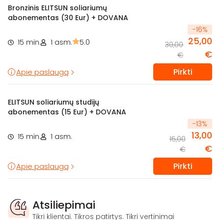
Bronzinis ELITSUN soliariumų
abonementas (30 Eur) + DOVANA
-
16
%
25,00
15 min.
1 asm.
5.0
30,00
€
€
Pirkti
Apie paslaugą
ELITSUN soliariumų studijų
abonementas (15 Eur) + DOVANA
-
13
%
13,00
15 min.
1 asm.
15,00
€
€
Pirkti
Apie paslaugą
Atsiliepimai
Tikri klientai. Tikros patirtys. Tikri vertinimai