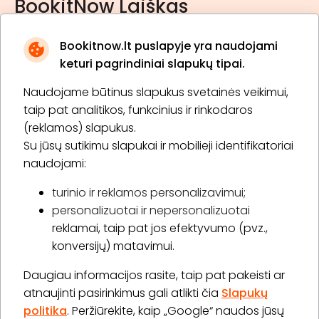
BookitNow Laiškas
Bookitnow.lt puslapyje yra naudojami
keturi pagrindiniai slapukų tipai.
Naudojame būtinus slapukus svetainės veikimui,
* Susipažinau su
privatumo politika
taip pat analitikos, funkcinius ir rinkodaros
(reklamos) slapukus.
Su jūsų sutikimu slapukai ir mobilieji identifikatoriai
Prenumeruoti
naudojami:
turinio ir reklamos personalizavimui;
personalizuotai ir nepersonalizuotai
Apie „BookitNow“
reklamai, taip pat jos efektyvumo (pvz.,
konversijų) matavimui.
Informacija
Daugiau informacijos rasite, taip pat pakeisti ar
„GERA DOVANA“ GRUPĖ
atnaujinti pasirinkimus gali atlikti čia
Slapukų
politika
. Peržiūrėkite, kaip „Google“ naudos jūsų