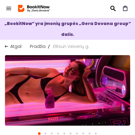
„BookitNow“ yra įmonių grupės „Gera Dovana group“
IEŠKOTI
dalis.
Atgal
Pradžia
Elitsun Veiverių g.