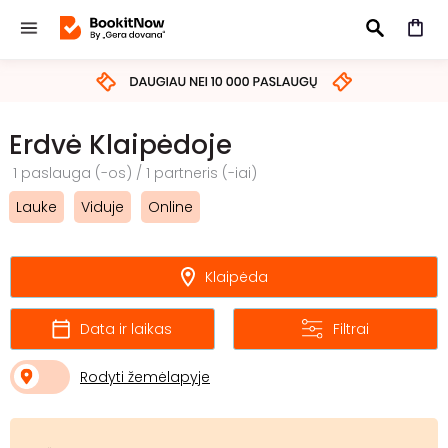
IEŠKOTI
Erdvė Klaipėdoje
1 paslauga (-os) / 1 partneris (-iai)
Lauke
Viduje
Online
Klaipėda
Data ir laikas
Filtrai
Rodyti žemėlapyje