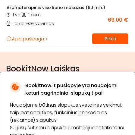
Aromaterapinis viso kūno masažas (60 min.)
1 val.
1 asm.
69,00 €
Laiko rezervavimas
Pirkti
Apie paslaugą
BookitNow Laiškas
Bookitnow.lt puslapyje yra naudojami
keturi pagrindiniai slapukų tipai.
Naudojame būtinus slapukus svetainės veikimui,
* Susipažinau su
privatumo politika
taip pat analitikos, funkcinius ir rinkodaros
(reklamos) slapukus.
Su jūsų sutikimu slapukai ir mobilieji identifikatoriai
Prenumeruoti