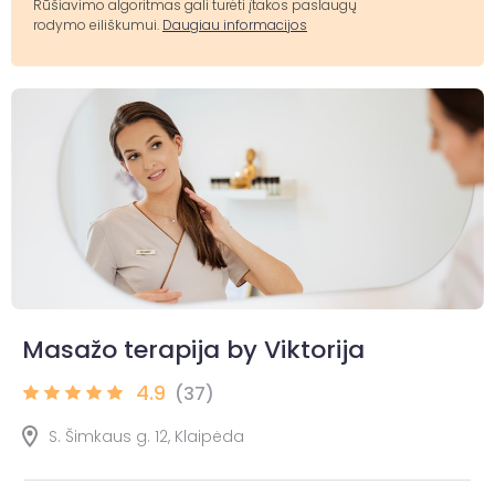
Rūšiavimo algoritmas gali turėti įtakos paslaugų
rodymo eiliškumui.
Daugiau informacijos
Masažo terapija by Viktorija
4.9
(37)
S. Šimkaus g. 12, Klaipėda