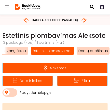
IEŠKOTI
Estetinis plombavimas Aleksote
3 paslauga (-os) / 1 partneris (-iai)
Dovanų čekiai
Estetinis plombavimas
Dantų puošimas
Aleksotas
Data ir laikas
Filtrai
Rodyti žemėlapyje