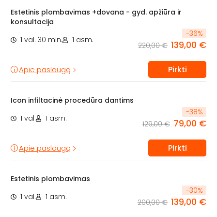
Estetinis plombavimas +dovana - gyd. apžiūra ir
konsultacija
-
36
%
1 val. 30 min.
1 asm.
139,00 €
220,00 €
Pirkti
Apie paslaugą
Icon infiltacinė procedūra dantims
-
38
%
1 val.
1 asm.
79,00 €
129,00 €
Pirkti
Apie paslaugą
Estetinis plombavimas
-
30
%
1 val.
1 asm.
139,00 €
200,00 €