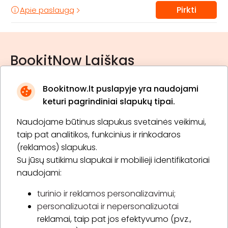
Pirkti
Apie paslaugą
BookitNow Laiškas
Bookitnow.lt puslapyje yra naudojami
keturi pagrindiniai slapukų tipai.
Naudojame būtinus slapukus svetainės veikimui,
* Susipažinau su
privatumo politika
taip pat analitikos, funkcinius ir rinkodaros
(reklamos) slapukus.
Su jūsų sutikimu slapukai ir mobilieji identifikatoriai
Prenumeruoti
naudojami:
turinio ir reklamos personalizavimui;
personalizuotai ir nepersonalizuotai
Apie „BookitNow“
reklamai, taip pat jos efektyvumo (pvz.,