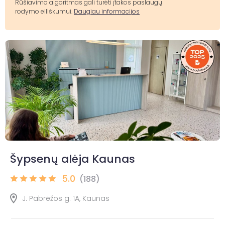
Rūšiavimo algoritmas gali turėti įtakos paslaugų
rodymo eiliškumui.
Daugiau informacijos
Šypsenų alėja Kaunas
5.0
(188)
J. Pabrėžos g. 1A, Kaunas