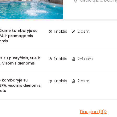
Giraičių k. 8, Dubin
iečiame kambaryje su
1 naktis
2 asm.
SPA ir pramogomis
omis
s su pusryčiais, SPA ir
1 naktis
2+1 asm.
 visomis dienomis
xe kambaryje su
1 naktis
2 asm.
 SPA, visomis dienomis,
etu
Daugiau (6)>