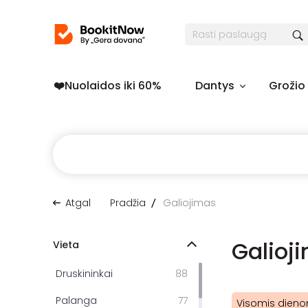
❤️️Nuolaidos iki 60%
Dantys
Grožio
Atgal
Pradžia
Galiojimas
Galioj
Vieta
Druskininkai
88
Palanga
77
Visomis dieno