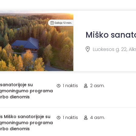
Miško sanato
Luokesos g. 22, Alks
 sanatorijoje su
1 naktis
2 asm.
 sąmoningumo programa
arbo dienomis
is Miško sanatorijoje su
1 naktis
4 asm.
 sąmoningumo programa
arbo dienomis