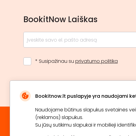
BookitNow Laiškas
* Susipažinau su
privatumo politika
Bookitnow.lt puslapyje yra naudojami ketu
Naudojame būtinus slapukus svetainės veikim
(reklamos) slapukus.
Su jūsų sutikimu slapukai ir mobilieji identif