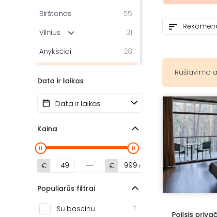
Birštonas
55
Vilnius
31
Anykščiai
28
Molėtai
24
Rūšiavimo a
Data ir laikas
Trakai
20
Kretinga
14
Kaunas
11
Kaina
Klaipėda
10
Panevėžys
7
€
€
Varėnos r.
5
Populiarūs filtrai
Prienai
5
Su baseinu
11
Poilsis priv