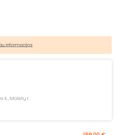
au informacijos
ės k., Molėtų r.
159,00 €