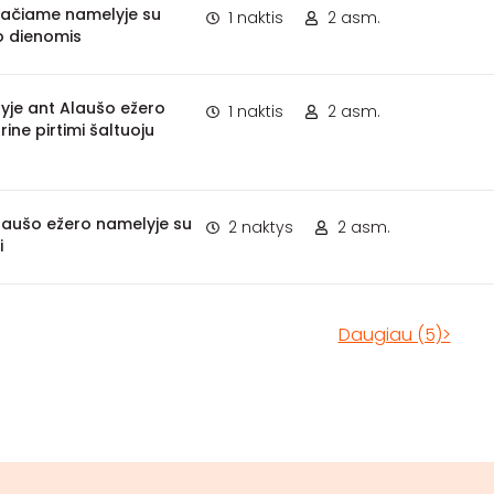
vačiame namelyje su
1 naktis
2 asm.
o dienomis
lyje ant Alaušo ežero
1 naktis
2 asm.
ine pirtimi šaltuoju
 Alaušo ežero namelyje su
2 naktys
2 asm.
i
Daugiau (5)>