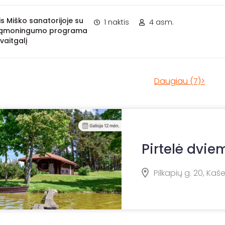
is Miško sanatorijoje su
1 naktis
4 asm.
 sąmoningumo programa
vaitgalį
Daugiau (7)>
Pirtelė dvie
Pilkapių g. 20, Kašei