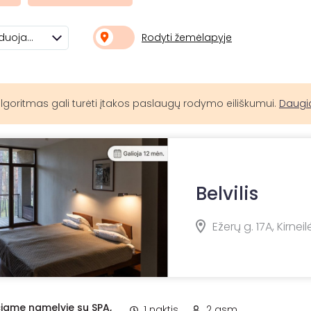
Rodyti žemėlapyje
Rekomenduojami
lgoritmas gali turėti įtakos paslaugų rodymo eiliškumui.
Daugi
Belvilis
Ežerų g. 17A, Kirneil
ačiame namelyje su SPA,
1 naktis
2 asm.