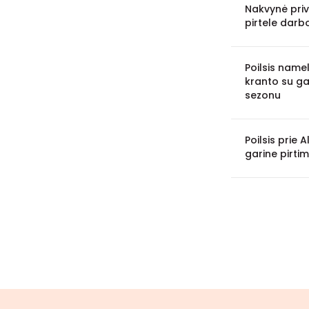
Nakvynė pri
pirtele darb
Poilsis name
kranto su gar
sezonu
Poilsis prie
garine pirtim