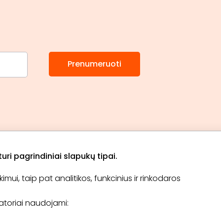
Prenumeruoti
ri pagrindiniai slapukų tipai.
ui, taip pat analitikos, funkcinius ir rinkodaros
Apie „BookitNow“
Informacija
ikatoriai naudojami:
TINKLARAŠTIS
El. čekis
Tapti partneriu
D.U.K