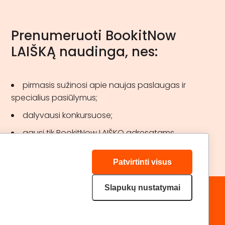
Prenumeruoti BookitNow
LAIŠKĄ naudinga, nes:
pirmasis sužinosi apie naujas paslaugas ir
specialius pasiūlymus;
dalyvausi konkursuose;
gausi tik BookitNow LAIŠKO adresatams
skirtas akcijas.
Patvirtinti visus
Slapukų nustatymai
„GERA DOVANA“ GRUPĖ
DRAUGAUKIME:
geradovana.lt