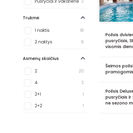
Pusryčiai ir vakarienė
2
Trukmė
1 naktis
18
Poilsis dviv
pusryčiais, 
2 naktys
6
visomis dien
Asmenų skaičius
Šeimos poilsi
2
20
pramogomis,
4
2
Poilsis Delu
2+1
1
pusryčiais ir
ne sezono m
2+2
1