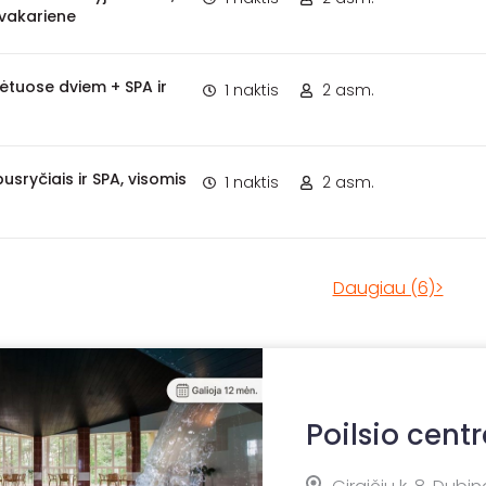
 vakariene
tuose dviem + SPA ir
1 naktis
2 asm.
usryčiais ir SPA, visomis
1 naktis
2 asm.
Daugiau (6)>
Poilsio cent