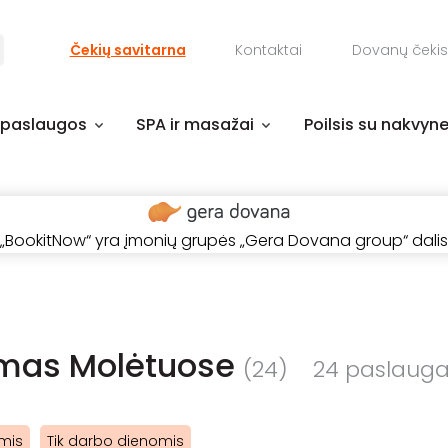
Čekių savitarna
Kontaktai
Dovanų čekis
 paslaugos
SPA ir masažai
Poilsis su nakvyn
„BookitNow“ yra įmonių grupės „Gera Dovana group“ dalis
imas Molėtuose
(24)
24 paslauga (
mis
Tik darbo dienomis