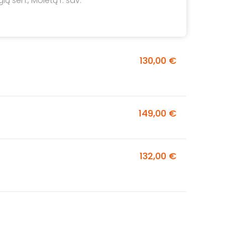
gių sen., Molėtų r. sav.
130,00 €
149,00 €
132,00 €