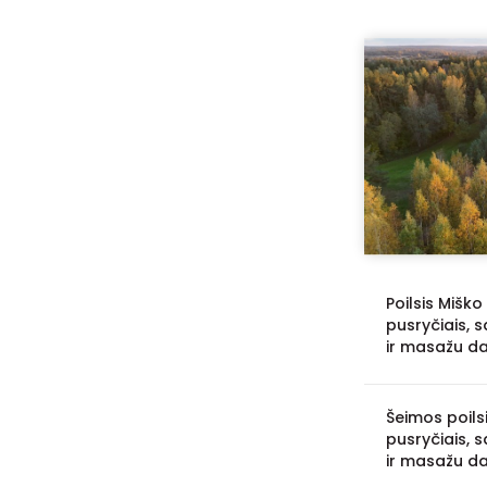
Poilsis Miško
pusryčiais,
ir masažu d
Šeimos poils
pusryčiais,
ir masažu d