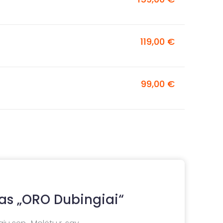
119,00 €
99,00 €
ras „ORO Dubingiai“