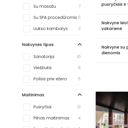
Zarasai
4
pusryčiais ir
Su masažu
7
Raseiniai
2
Su SPA procedūromis
6
Nakvynė Molė
Šiauliai
2
Liukso kambarys
2
vakarienė
Šalčininkai
1
Nakvynės tipas
Ignalina
1
Nakvynė su p
dienomis
Sanatorija
10
Biržai
1
Viešbutis
8
Kaišiadorys
1
Poilsis prie ežero
5
Maitinimas
Pusryčiai
13
Pilnas maitinimas
4