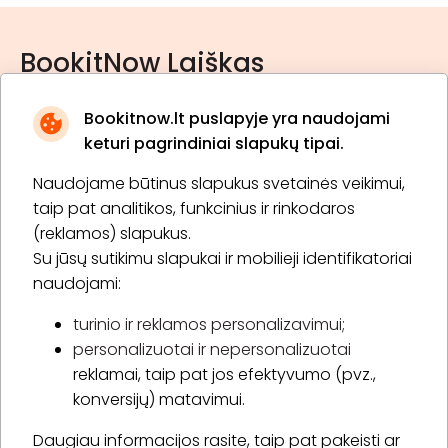
BookitNow Laiškas
Bookitnow.lt puslapyje yra naudojami
keturi pagrindiniai slapukų tipai.
Naudojame būtinus slapukus svetainės veikimui,
* Susipažinau su
privatumo politika
taip pat analitikos, funkcinius ir rinkodaros
(reklamos) slapukus.
Su jūsų sutikimu slapukai ir mobilieji identifikatoriai
Prenumeruoti
naudojami:
turinio ir reklamos personalizavimui;
personalizuotai ir nepersonalizuotai
Apie „BookitNow“
reklamai, taip pat jos efektyvumo (pvz.,
konversijų) matavimui.
Informacija
Daugiau informacijos rasite, taip pat pakeisti ar