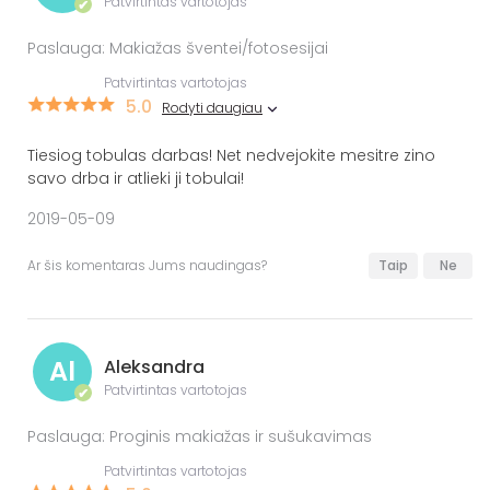
Patvirtintas vartotojas
✔
Paslauga: Makiažas šventei/fotosesijai
Patvirtintas vartotojas
5.0
Rodyti daugiau
Tiesiog tobulas darbas! Net nedvejokite mesitre zino
savo drba ir atlieki ji tobulai!
2019-05-09
Ar šis komentaras Jums naudingas?
Taip
Ne
Al
Aleksandra
Patvirtintas vartotojas
✔
Paslauga: Proginis makiažas ir sušukavimas
Patvirtintas vartotojas