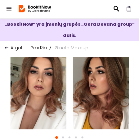
„BookitNow“ yra įmonių grupės „Gera Dovana group“
IEŠKOTI
dalis.
Atgal
Pradžia
Gineta Makeup