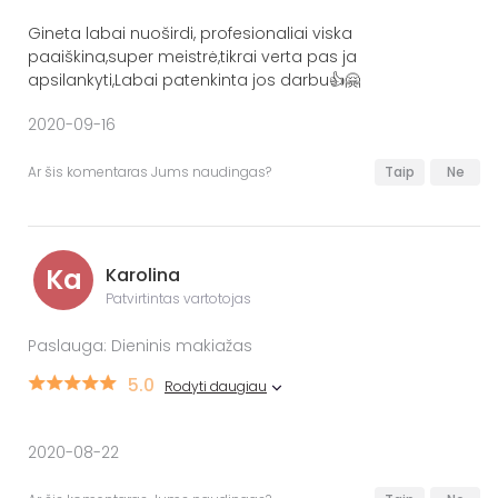
Gineta labai nuoširdi, profesionaliai viska
paaiškina,super meistrė,tikrai verta pas ja
apsilankyti,Labai patenkinta jos darbu👍🤗
2020-09-16
Ar šis komentaras Jums naudingas?
Taip
Ne
Ka
Karolina
Patvirtintas vartotojas
Paslauga: Dieninis makiažas
5.0
Rodyti daugiau
2020-08-22