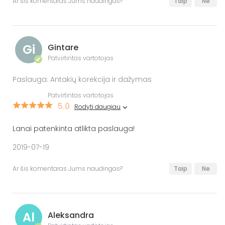
Ar šis komentaras Jums naudingas?
Taip
Ne
Gi
Gintare
Patvirtintas vartotojas
✔
Paslauga: Antakių korekcija ir dažymas
Patvirtintas vartotojas
5.0
Rodyti daugiau
Lanai patenkinta atlikta paslauga!
2019-07-19
Ar šis komentaras Jums naudingas?
Taip
Ne
Al
Aleksandra