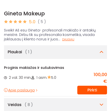
Gineta Makeup
5.0
( 5 )
Sveiki! Aš esu Gineta- profesonali makiažo ir antakių
meistrė. Dirbu tik su profesonalia kosmetika, visada
įsiklausau į kliento norus ir juos
...
DAUGIAU
Plaukai
( 1 )
Proginis makiažas ir sušukavimas
100,00
2 val. 30 min.
1 asm.
5.0
€
Pirkti
Apie paslaugą
Veidas
( 8 )