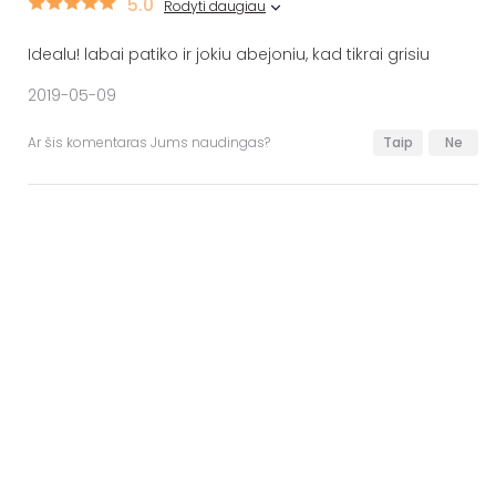
5.0
Rodyti daugiau
Idealu! labai patiko ir jokiu abejoniu, kad tikrai grisiu
2019-05-09
Ar šis komentaras Jums naudingas?
Taip
Ne