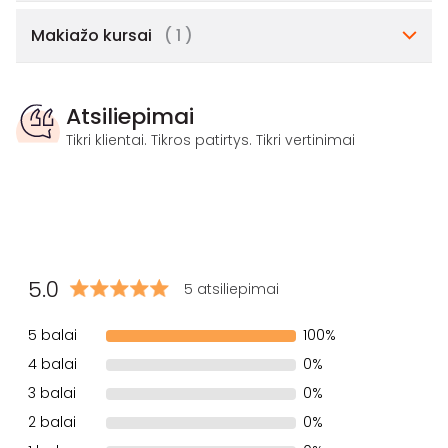
Makiažo kursai
( 1 )
Atsiliepimai
Tikri klientai. Tikros patirtys. Tikri vertinimai
5.0
5 atsiliepimai
5 balai
100%
4 balai
0%
3 balai
0%
2 balai
0%