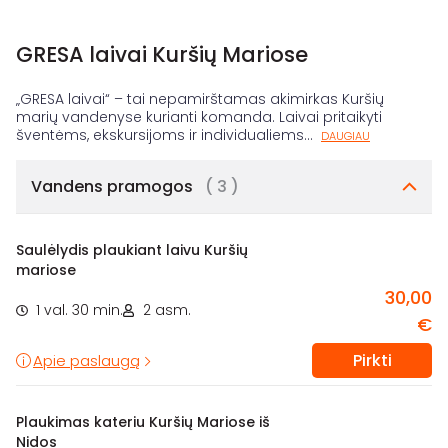
GRESA laivai Kuršių Mariose
„GRESA laivai“ – tai nepamirštamas akimirkas Kuršių
marių vandenyse kurianti komanda. Laivai pritaikyti
šventėms, ekskursijoms ir individualiems
...
DAUGIAU
Vandens pramogos
( 3 )
Saulėlydis plaukiant laivu Kuršių
mariose
30,00
1 val. 30 min.
2 asm.
€
Pirkti
Apie paslaugą
Plaukimas kateriu Kuršių Mariose iš
Nidos