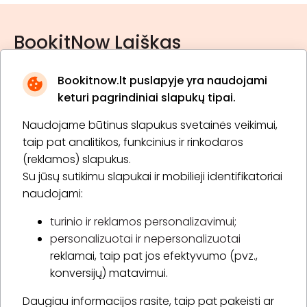
BookitNow Laiškas
Bookitnow.lt puslapyje yra naudojami
keturi pagrindiniai slapukų tipai.
Naudojame būtinus slapukus svetainės veikimui,
* Susipažinau su
privatumo politika
taip pat analitikos, funkcinius ir rinkodaros
(reklamos) slapukus.
Su jūsų sutikimu slapukai ir mobilieji identifikatoriai
Prenumeruoti
naudojami:
turinio ir reklamos personalizavimui;
personalizuotai ir nepersonalizuotai
Apie „BookitNow“
reklamai, taip pat jos efektyvumo (pvz.,
konversijų) matavimui.
Informacija
Daugiau informacijos rasite, taip pat pakeisti ar