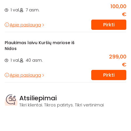
100,00
1 val.
7 asm.
€
Pirkti
Apie paslaugą
Plaukimas laivu Kuršių mariose iš
Nidos
299,00
1 val.
40 asm.
€
Pirkti
Apie paslaugą
Atsiliepimai
Tikri klientai. Tikros patirtys. Tikri vertinimai