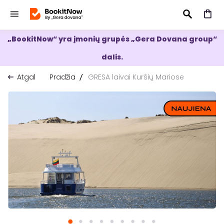
„BookitNow“ yra įmonių grupės „Gera Dovana group“
IEŠKOTI
dalis.
Atgal
Pradžia
GRESA laivai Kuršių Mariose