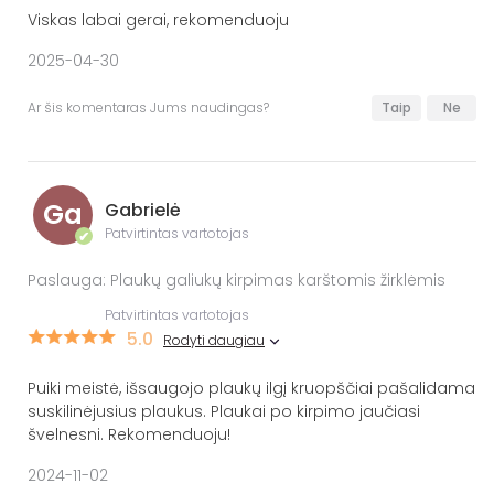
Viskas labai gerai, rekomenduoju
2025-04-30
Ar šis komentaras Jums naudingas?
Taip
Ne
Ga
Gabrielė
Patvirtintas vartotojas
✔
Paslauga: Plaukų galiukų kirpimas karštomis žirklėmis
Patvirtintas vartotojas
5.0
Rodyti daugiau
Puiki meistė, išsaugojo plaukų ilgį kruopščiai pašalidama
suskilinėjusius plaukus. Plaukai po kirpimo jaučiasi
švelnesni. Rekomenduoju!
2024-11-02