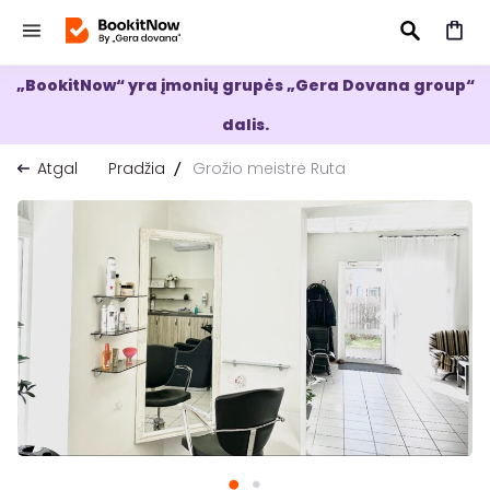
„BookitNow“ yra įmonių grupės „Gera Dovana group“
IEŠKOTI
dalis.
Atgal
Pradžia
Grožio meistrė Ruta