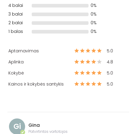
4 balai
0%
3 balai
0%
2 balai
0%
1 balas
0%
Aptarnavimas
5.0
Aplinka
4.8
Kokybė
5.0
Kainos ir kokybės santykis
5.0
Gi
Gina
Patvirtintas vartotojas
✔