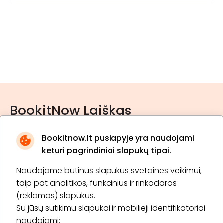
BookitNow Laiškas
Bookitnow.lt puslapyje yra naudojami
keturi pagrindiniai slapukų tipai.
Naudojame būtinus slapukus svetainės veikimui,
* Susipažinau su
privatumo politika
taip pat analitikos, funkcinius ir rinkodaros
(reklamos) slapukus.
Su jūsų sutikimu slapukai ir mobilieji identifikatoriai
Prenumeruoti
naudojami: