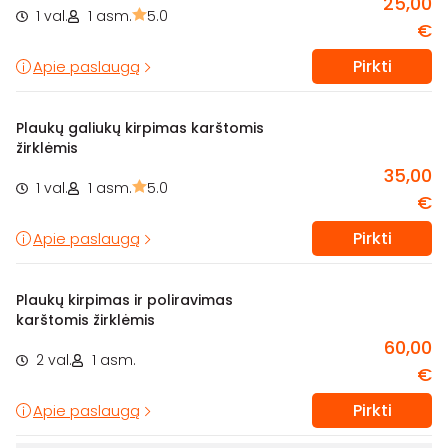
25,00
1 val.
1 asm.
5.0
€
Pirkti
Apie paslaugą
Plaukų galiukų kirpimas karštomis
žirklėmis
35,00
1 val.
1 asm.
5.0
€
Pirkti
Apie paslaugą
Plaukų kirpimas ir poliravimas
karštomis žirklėmis
60,00
2 val.
1 asm.
€
Pirkti
Apie paslaugą