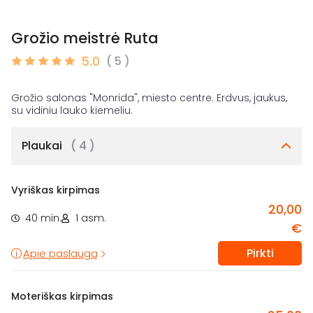
Grožio meistrė Ruta
5.0
( 5 )
Grožio salonas "Monrida", miesto centre. Erdvus, jaukus,
Plaukai
( 4 )
Vyriškas kirpimas
20,00
40 min.
1 asm.
€
Pirkti
Apie paslaugą
Moteriškas kirpimas