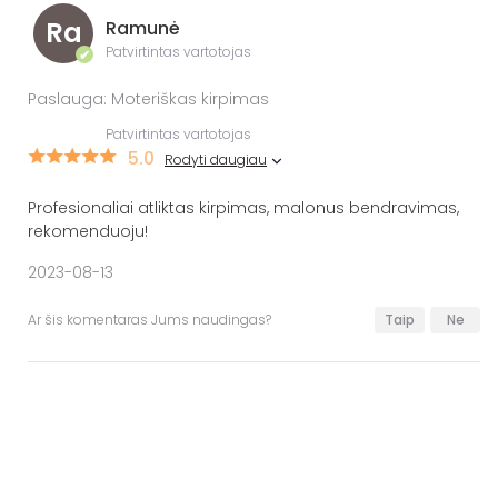
Ra
Ramunė
Patvirtintas vartotojas
✔
Paslauga: Moteriškas kirpimas
Patvirtintas vartotojas
5.0
Rodyti daugiau
Profesionaliai atliktas kirpimas, malonus bendravimas,
rekomenduoju!
2023-08-13
Ar šis komentaras Jums naudingas?
Taip
Ne