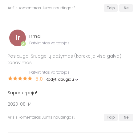
Ar šis komentaras Jums naudingas?
Taip
Ne
Ir
Irma
Patvirtintas vartotojas
✔
Paslauga: Sruogelių dažymas (korekcija visa galva) +
tonavimas
Patvirtintas vartotojas
5.0
Rodyti daugiau
Super kirpeja!
2023-08-14
Ar šis komentaras Jums naudingas?
Taip
Ne