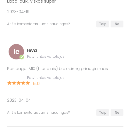
Labai puiki, viskas super.
2023-04-19
Ar šis komentaras Jums naudingas?
Taip
Ne
Ie
Ieva
Patvirtintas vartotojas
✔
Paslauga: MIX (hibridinis) blakstienų priauginimas
Patvirtintas vartotojas
5.0
2023-04-04
Ar šis komentaras Jums naudingas?
Taip
Ne