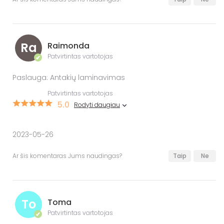
Ra
Raimonda
Patvirtintas vartotojas
✔
Paslauga: Antakių laminavimas
Patvirtintas vartotojas
5.0
Rodyti daugiau
2023-05-26
Ar šis komentaras Jums naudingas?
Taip
Ne
To
Toma
Patvirtintas vartotojas
✔