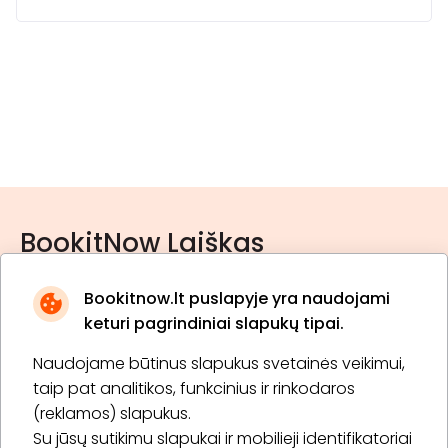
BookitNow Laiškas
Bookitnow.lt puslapyje yra naudojami
keturi pagrindiniai slapukų tipai.
Naudojame būtinus slapukus svetainės veikimui,
* Susipažinau su
privatumo politika
taip pat analitikos, funkcinius ir rinkodaros
(reklamos) slapukus.
Su jūsų sutikimu slapukai ir mobilieji identifikatoriai
Prenumeruoti