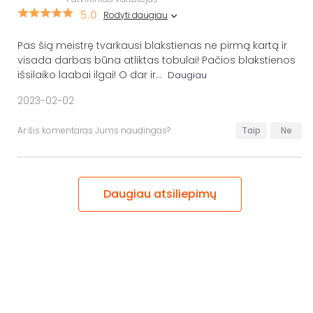
5.0
Rodyti daugiau
Pas šią meistrę tvarkausi blakstienas ne pirmą kartą ir
visada darbas būna atliktas tobulai! Pačios blakstienos
išsilaiko laabai ilgai! O dar ir
...
Daugiau
2023-02-02
Ar šis komentaras Jums naudingas?
Taip
Ne
Daugiau atsiliepimų