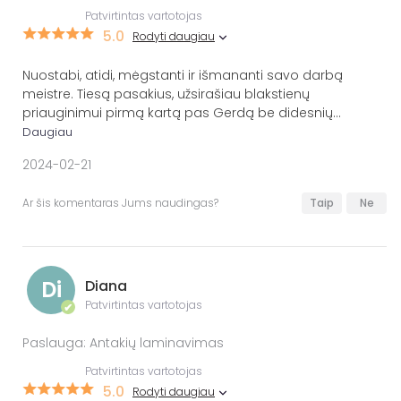
Patvirtintas vartotojas
5.0
Rodyti daugiau
Nuostabi, atidi, mėgstanti ir išmananti savo darbą
meistre. Tiesą pasakius, užsirašiau blakstienų
priauginimui pirmą kartą pas Gerdą be didesnių
...
Daugiau
2024-02-21
Ar šis komentaras Jums naudingas?
Taip
Ne
Di
Diana
Patvirtintas vartotojas
✔
Paslauga: Antakių laminavimas
Patvirtintas vartotojas
5.0
Rodyti daugiau