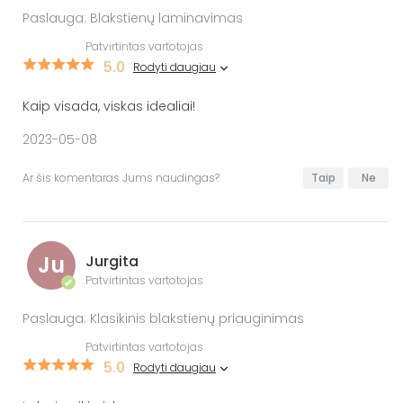
Paslauga: Blakstienų laminavimas
Patvirtintas vartotojas
5.0
Rodyti daugiau
Kaip visada, viskas idealiai!
2023-05-08
Ar šis komentaras Jums naudingas?
Taip
Ne
Ju
Jurgita
Patvirtintas vartotojas
✔
Paslauga: Klasikinis blakstienų priauginimas
Patvirtintas vartotojas
5.0
Rodyti daugiau