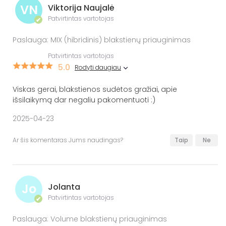
VN
Viktorija Naujalė
Patvirtintas vartotojas
✔
Paslauga: MIX (hibridinis) blakstienų priauginimas
Patvirtintas vartotojas
5.0
Rodyti daugiau
Viskas gerai, blakstienos sudėtos gražiai, apie
išsilaikymą dar negaliu pakomentuoti :)
2025-04-23
Ar šis komentaras Jums naudingas?
Taip
Ne
Jo
Jolanta
Patvirtintas vartotojas
✔
Paslauga: Volume blakstienų priauginimas