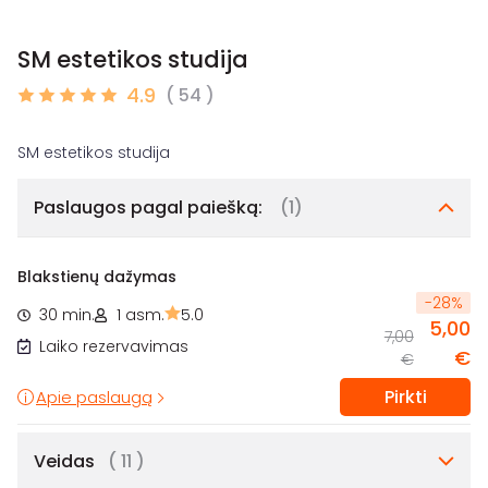
SM estetikos studija
4.9
( 54 )
Paslaugos pagal paiešką:
(1)
Blakstienų dažymas
-
28
%
30 min.
1 asm.
5.0
5,00
7,00
Laiko rezervavimas
€
€
Pirkti
Apie paslaugą
Veidas
( 11 )