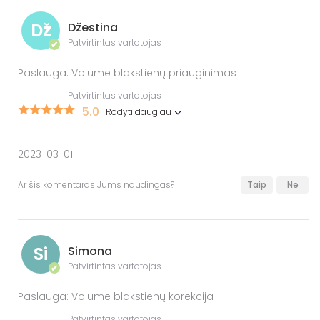
Dž
Džestina
Patvirtintas vartotojas
✔
Paslauga: Volume blakstienų priauginimas
Patvirtintas vartotojas
5.0
Rodyti daugiau
2023-03-01
Ar šis komentaras Jums naudingas?
Taip
Ne
Si
Simona
Patvirtintas vartotojas
✔
Paslauga: Volume blakstienų korekcija
Patvirtintas vartotojas