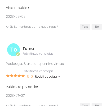
Viskas puikiai!
2023-09-09
Ar šis komentaras Jums naudingas?
Taip
Ne
To
Toma
Patvirtintas vartotojas
✔
Paslauga: Blakstienų laminavimas
Patvirtintas vartotojas
5.0
Rodyti daugiau
Puikiai, kaip visada!
2023-07-07
Ar šis komentaras Jums naudingas?
Taip
Ne