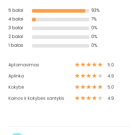
5 balai
93%
4 balai
7%
3 balai
0%
2 balai
0%
1 balas
0%
Aptarnavimas
5.0
Aplinka
4.9
Kokybė
5.0
Kainos ir kokybės santykis
4.9