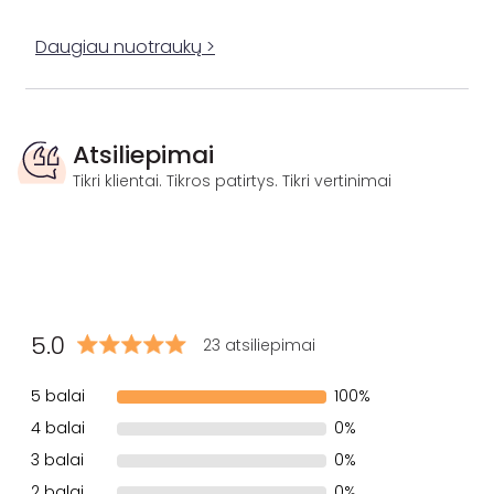
Daugiau nuotraukų >
Atsiliepimai
Tikri klientai. Tikros patirtys. Tikri vertinimai
5.0
23 atsiliepimai
5 balai
100%
4 balai
0%
3 balai
0%
2 balai
0%