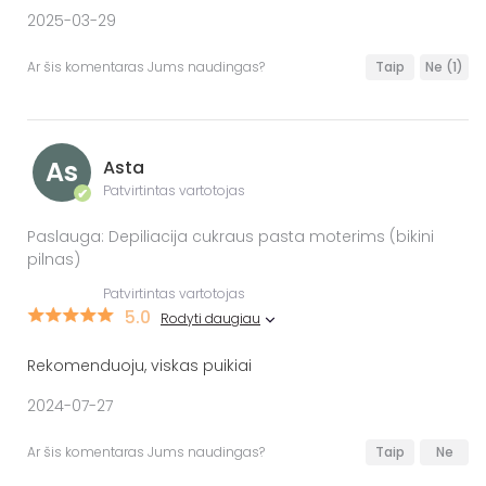
2025-03-29
Ar šis komentaras Jums naudingas?
Taip
Ne
(1)
As
Asta
Patvirtintas vartotojas
✔
Paslauga: Depiliacija cukraus pasta moterims (bikini
pilnas)
Patvirtintas vartotojas
5.0
Rodyti daugiau
Rekomenduoju, viskas puikiai
2024-07-27
Ar šis komentaras Jums naudingas?
Taip
Ne