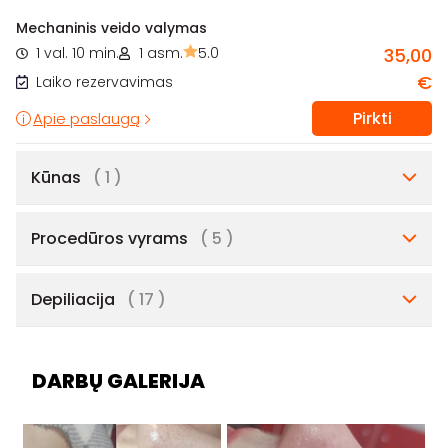
Mechaninis veido valymas
1 val. 10 min.
1 asm.
5.0
35,00
€
Laiko rezervavimas
Pirkti
Apie paslaugą
Kūnas
( 1 )
Procedūros vyrams
( 5 )
Depiliacija
( 17 )
DARBŲ GALERIJA