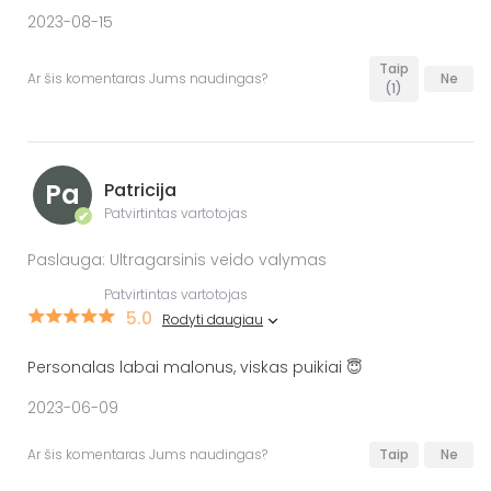
2023-08-15
Taip
Ar šis komentaras Jums naudingas?
Ne
(1)
Pa
Patricija
Patvirtintas vartotojas
✔
Paslauga: Ultragarsinis veido valymas
Patvirtintas vartotojas
5.0
Rodyti daugiau
Personalas labai malonus, viskas puikiai 😇
2023-06-09
Ar šis komentaras Jums naudingas?
Taip
Ne