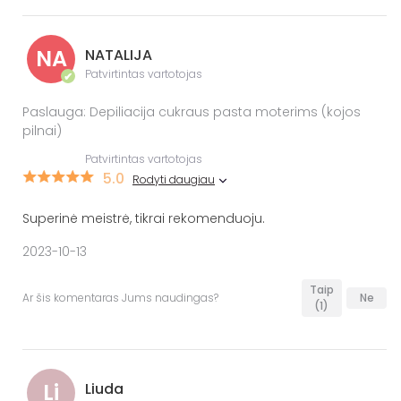
NA
NATALIJA
Patvirtintas vartotojas
✔
Paslauga: Depiliacija cukraus pasta moterims (kojos
pilnai)
Patvirtintas vartotojas
5.0
Rodyti daugiau
Superinė meistrė, tikrai rekomenduoju.
2023-10-13
Taip
Ar šis komentaras Jums naudingas?
Ne
(1)
Li
Liuda