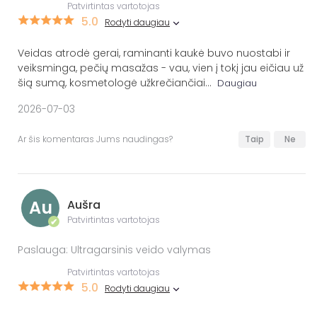
Patvirtintas vartotojas
5.0
Rodyti daugiau
Veidas atrodė gerai, raminanti kaukė buvo nuostabi ir
veiksminga, pečių masažas - vau, vien į tokį jau eičiau už
šią sumą, kosmetologė užkrečiančiai
...
Daugiau
2026-07-03
Ar šis komentaras Jums naudingas?
Taip
Ne
Au
Aušra
Patvirtintas vartotojas
✔
Paslauga: Ultragarsinis veido valymas
Patvirtintas vartotojas
5.0
Rodyti daugiau