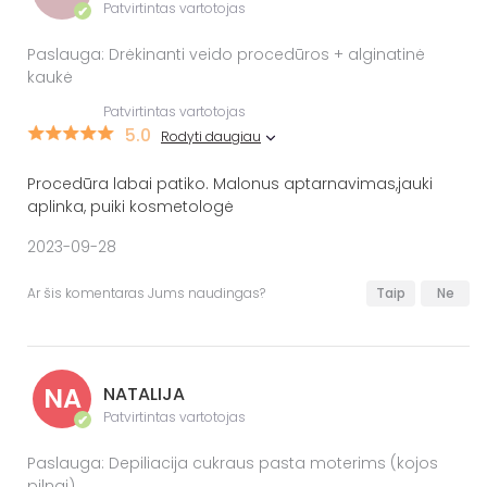
Patvirtintas vartotojas
✔
Paslauga: Drėkinanti veido procedūros + alginatinė
kaukė
Patvirtintas vartotojas
5.0
Rodyti daugiau
Procedūra labai patiko. Malonus aptarnavimas,jauki
aplinka, puiki kosmetologė
2023-09-28
Ar šis komentaras Jums naudingas?
Taip
Ne
NA
NATALIJA
Patvirtintas vartotojas
✔
Paslauga: Depiliacija cukraus pasta moterims (kojos
pilnai)