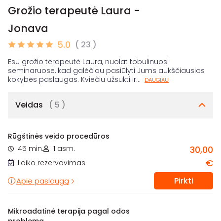
Grožio terapeutė Laura -
Jonava
5.0
( 23 )
Esu grožio terapeutė Laura, nuolat tobulinuosi
seminaruose, kad galėčiau pasiūlyti Jums aukščiausios
kokybės paslaugas. Kviečiu užsukti ir
...
DAUGIAU
Veidas
( 5 )
Rūgštinės veido procedūros
45 min.
1 asm.
30,00
€
Laiko rezervavimas
Pirkti
Apie paslaugą
Mikroadatinė terapija pagal odos