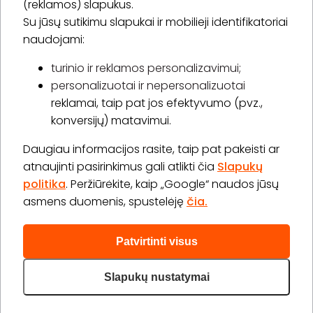
(reklamos) slapukus.
Su jūsų sutikimu slapukai ir mobilieji identifikatoriai
Prenumeruoti
naudojami:
turinio ir reklamos personalizavimui;
personalizuotai ir nepersonalizuotai
Apie „BookitNow“
reklamai, taip pat jos efektyvumo (pvz.,
konversijų) matavimui.
Informacija
Daugiau informacijos rasite, taip pat pakeisti ar
„GERA DOVANA“ GRUPĖ
atnaujinti pasirinkimus gali atlikti čia
Slapukų
politika
. Peržiūrėkite, kaip „Google“ naudos jūsų
asmens duomenis, spustelėję
čia.
Patvirtinti visus
2026 © Visos teisės saugomos info@bookitnow.lt, +370
645 03 111
Slapukų nustatymai
Privatumo politika
Svetainės medis
|