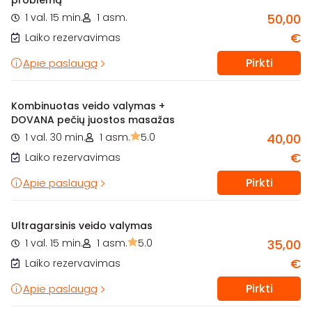
problemą
1 val. 15 min.
1 asm.
50,00
€
Laiko rezervavimas
Pirkti
Apie paslaugą
Kombinuotas veido valymas +
DOVANA pečių juostos masažas
1 val. 30 min.
1 asm.
5.0
40,00
€
Laiko rezervavimas
Pirkti
Apie paslaugą
Ultragarsinis veido valymas
1 val. 15 min.
1 asm.
5.0
35,00
€
Laiko rezervavimas
Pirkti
Apie paslaugą