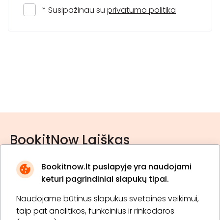
* Susipažinau su
privatumo politika
BookitNow Laiškas
Bookitnow.lt puslapyje yra naudojami
keturi pagrindiniai slapukų tipai.
Naudojame būtinus slapukus svetainės veikimui,
* Susipažinau su
privatumo politika
taip pat analitikos, funkcinius ir rinkodaros