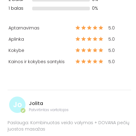
1 balas
0%
Aptarnavimas
5.0
Aplinka
5.0
Kokybė
5.0
Kainos ir kokybės santykis
5.0
Jo
Jolita
Patvirtintas vartotojas
✔
Paslauga: Kombinuotas veido valymas + DOVANA pečių
juostos masažas