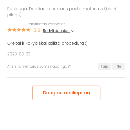
Paslauga: Depiliacija cukraus pasta moterims (bikini
pilnas)
Patvirtintas vartotojas
5.0
Rodyti daugiau
Greitai ir kokybiškai atlikta procedūra :)
2023-03-23
Ar šis komentaras Jums naudingas?
Taip
Ne
Daugiau atsiliepimų