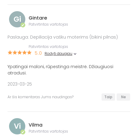
Gi
Gintare
Patvirtintas vartotojas
✔
Paslauga: Depiliacija vašku moterims (bikini pilnas)
Patvirtintas vartotojas
5.0
Rodyti daugiau
Ypatingai maloni, rūpestinga meistrė. Džiaugiuosi
atradusi.
2023-03-25
Ar šis komentaras Jums naudingas?
Taip
Ne
Vi
Vilma
Patvirtintas vartotojas
✔