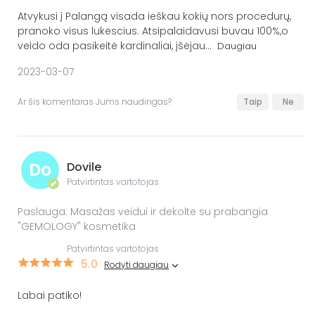
Atvykusi į Palangą visada ieškau kokių nors procedurų,
pranoko visus lukescius. Atsipalaidavusi buvau 100%,o
veido oda pasikeitė kardinaliai, įšėjau
...
Daugiau
2023-03-07
Ar šis komentaras Jums naudingas?
Taip
Ne
Do
Dovile
Patvirtintas vartotojas
✔
Paslauga: Masažas veidui ir dekolte su prabangia
"GEMOLOGY" kosmetika
Patvirtintas vartotojas
5.0
Rodyti daugiau
Labai patiko!