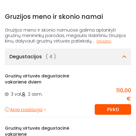
Gruzijos meno ir skonio namai
Gruzijos meno ir skonio namuose galima aplankyti
gruzinų menininkų parodas, mėgautis išskirtiniu Gruzijos
kinu, dalyvauti gruzinų virtuvės patiekalų
...
DAUGIAU
Degustacijos
( 4 )
Gruzinų virtuvės degustacinė
vakarienė dviem
110,00
3 val.
2 asm.
€
Pirkti
Apie paslaugą
Gruzinų virtuvės degustacinė
vakarienė