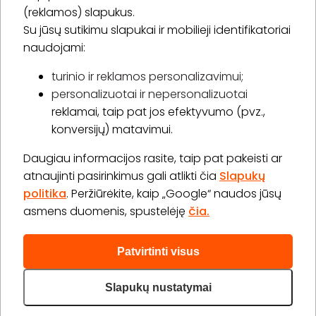
(reklamos) slapukus.
Su jūsų sutikimu slapukai ir mobilieji identifikatoriai
Prenumeruoti
naudojami:
turinio ir reklamos personalizavimui;
personalizuotai ir nepersonalizuotai
Apie „BookitNow“
reklamai, taip pat jos efektyvumo (pvz.,
konversijų) matavimui.
Informacija
Daugiau informacijos rasite, taip pat pakeisti ar
„GERA DOVANA“ GRUPĖ
atnaujinti pasirinkimus gali atlikti čia
Slapukų
politika
. Peržiūrėkite, kaip „Google“ naudos jūsų
asmens duomenis, spustelėję
čia.
Patvirtinti visus
2026 © Visos teisės saugomos info@bookitnow.lt, +370
645 03 111
Slapukų nustatymai
Privatumo politika
Svetainės medis
|