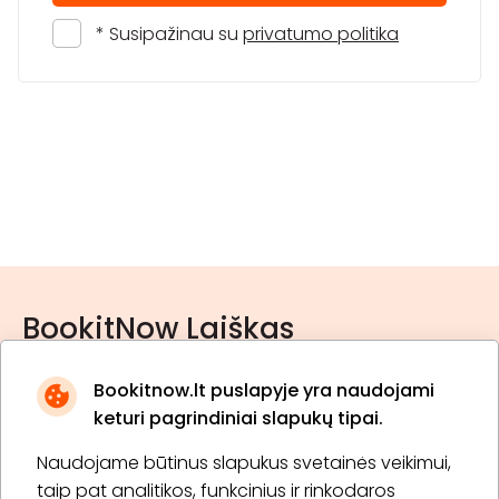
* Susipažinau su
privatumo politika
BookitNow Laiškas
Bookitnow.lt puslapyje yra naudojami
keturi pagrindiniai slapukų tipai.
Naudojame būtinus slapukus svetainės veikimui,
* Susipažinau su
privatumo politika
taip pat analitikos, funkcinius ir rinkodaros