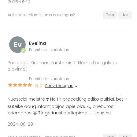
2025-01-10
Ar šis komentaras Jums naudingas?
Taip
Ne
Ev
Evelina
Patvirtintas vartotojas
✔
Paslauga: Kirpimas karštomis žirklėmis (be galvos
plovimo)
Patvirtintas vartotojas
5.0
Rodyti daugiau
Nuostabi meistrė ❣️ Ne tik procedūrą atliko puikiai, bet ir
suteikė daug informacijos apie plaukų priežiūros
priemones 🤗 Tik geriausi atsiliepimai
...
Daugiau
2024-08-29