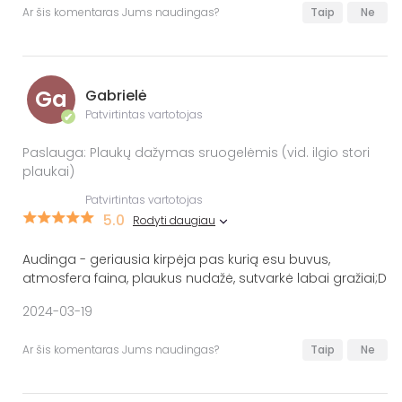
Ar šis komentaras Jums naudingas?
Taip
Ne
Ga
Gabrielė
Patvirtintas vartotojas
✔
Paslauga: Plaukų dažymas sruogelėmis (vid. ilgio stori
plaukai)
Patvirtintas vartotojas
5.0
Rodyti daugiau
Audinga - geriausia kirpėja pas kurią esu buvus,
atmosfera faina, plaukus nudažė, sutvarkė labai gražiai;D
2024-03-19
Ar šis komentaras Jums naudingas?
Taip
Ne