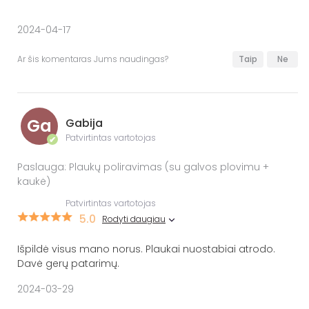
2024-04-17
Ar šis komentaras Jums naudingas?
Taip
Ne
Ga
Gabija
Patvirtintas vartotojas
✔
Paslauga: Plaukų poliravimas (su galvos plovimu +
kaukė)
Patvirtintas vartotojas
5.0
Rodyti daugiau
Išpildė visus mano norus. Plaukai nuostabiai atrodo.
Davė gerų patarimų.
2024-03-29