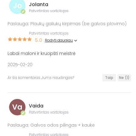
Jo
Jolanta
Patvirtintas vartotojas
✔
Paslauga: Plaukų galiukų kirpimas (be galvos plovimo)
Patvirtintas vartotojas
5.0
Rodyti daugiau
Labai maloni ir kruopšti meistrė
2025-02-20
Ar šis komentaras Jums naudingas?
Taip
Ne
(1)
Va
Vaida
Patvirtintas vartotojas
✔
Paslauga: Galvos odos pilingas + kaukė
Patvirtintas vartotojas