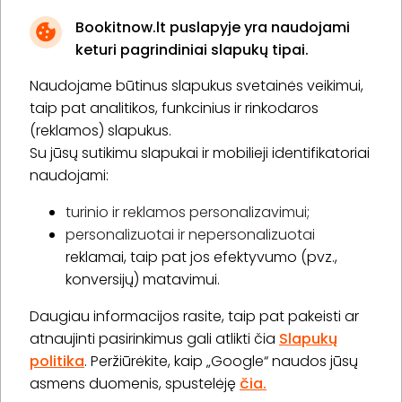
Bookitnow.lt puslapyje yra naudojami
keturi pagrindiniai slapukų tipai.
Naudojame būtinus slapukus svetainės veikimui,
* Susipažinau su
privatumo politika
taip pat analitikos, funkcinius ir rinkodaros
(reklamos) slapukus.
Su jūsų sutikimu slapukai ir mobilieji identifikatoriai
Prenumeruoti
naudojami:
turinio ir reklamos personalizavimui;
personalizuotai ir nepersonalizuotai
Apie „BookitNow“
reklamai, taip pat jos efektyvumo (pvz.,
konversijų) matavimui.
Informacija
Daugiau informacijos rasite, taip pat pakeisti ar
„GERA DOVANA“ GRUPĖ
atnaujinti pasirinkimus gali atlikti čia
Slapukų
politika
. Peržiūrėkite, kaip „Google“ naudos jūsų
asmens duomenis, spustelėję
čia.