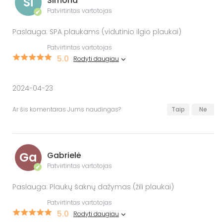
Si
Simona
Patvirtintas vartotojas
✔
Paslauga: SPA plaukams (vidutinio ilgio plaukai)
Patvirtintas vartotojas
5.0
Rodyti daugiau
2024-04-23
Ar šis komentaras Jums naudingas?
Taip
Ne
Ga
Gabrielė
Patvirtintas vartotojas
✔
Paslauga: Plaukų šaknų dažymas (žili plaukai)
Patvirtintas vartotojas
5.0
Rodyti daugiau