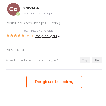
Ga
Gabrielė
Patvirtintas vartotojas
✔
Paslauga: Konsultacija (30 min.)
Patvirtintas vartotojas
5.0
Rodyti daugiau
2024-02-28
Ar šis komentaras Jums naudingas?
Taip
Ne
Daugiau atsiliepimų