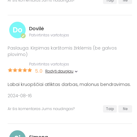
Ar šis komentaras Jums naudingas?
Taip
Ne
Do
Dovilė
Patvirtintas vartotojas
✔
Paslauga: Kirpimas karštomis žirklėmis (be galvos
plovimo)
Patvirtintas vartotojas
5.0
Rodyti daugiau
Labai kruopščiai atliktas darbas, malonus bendravimas.
2024-08-16
Ar šis komentaras Jums naudingas?
Taip
Ne