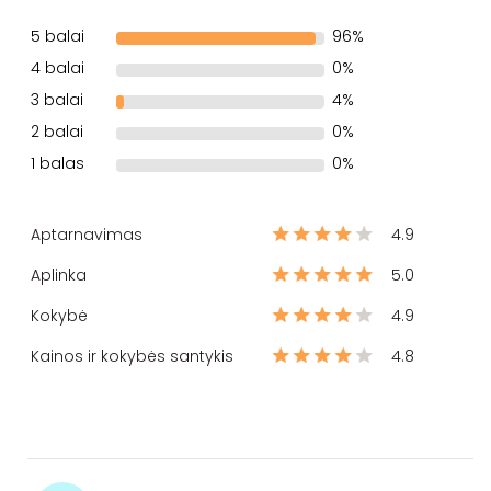
5 balai
96%
4 balai
0%
3 balai
4%
2 balai
0%
1 balas
0%
Aptarnavimas
4.9
Aplinka
5.0
Kokybė
4.9
Kainos ir kokybės santykis
4.8