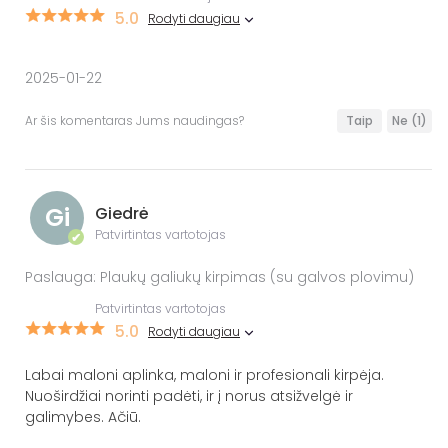
5.0
Rodyti daugiau
2025-01-22
Ar šis komentaras Jums naudingas?
Taip
Ne
(1)
Gi
Giedrė
Patvirtintas vartotojas
✔
Paslauga: Plaukų galiukų kirpimas (su galvos plovimu)
Patvirtintas vartotojas
5.0
Rodyti daugiau
Labai maloni aplinka, maloni ir profesionali kirpėja.
Nuoširdžiai norinti padėti, ir į norus atsižvelgė ir
galimybes. Ačiū.