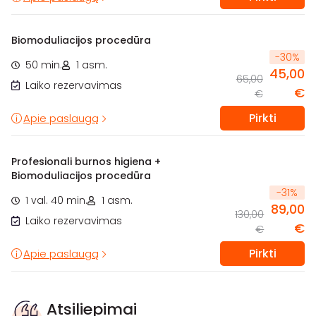
Biomoduliacijos procedūra
-
30
%
50 min.
1 asm.
45,00
65,00
Laiko rezervavimas
€
€
Pirkti
Apie paslaugą
Profesionali burnos higiena +
Biomoduliacijos procedūra
-
31
%
1 val. 40 min.
1 asm.
89,00
130,00
Laiko rezervavimas
€
€
Pirkti
Apie paslaugą
Atsiliepimai