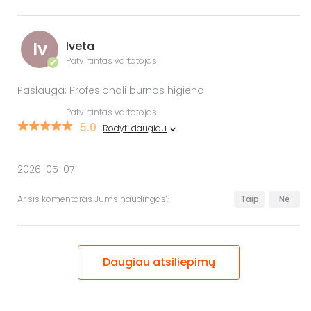
Iv
Iveta
Patvirtintas vartotojas
✔
Paslauga: Profesionali burnos higiena
Patvirtintas vartotojas
5.0
Rodyti daugiau
2026-05-07
Ar šis komentaras Jums naudingas?
Taip
Ne
Daugiau atsiliepimų