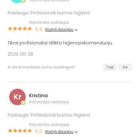
✔
Paslauga: Profesionali burnos higiena
Patvirtintas vartotojas
5.0
Rodyti daugiau
Tikrai profisionaliai atlikta higiena,rekomenduoju.
2026-05-28
Ar šis komentaras Jums naudingas?
Taip
Ne
Kr
Kristina
Patvirtintas vartotojas
✔
Paslauga: Profesionali burnos higiena
Patvirtintas vartotojas
5.0
Rodyti daugiau