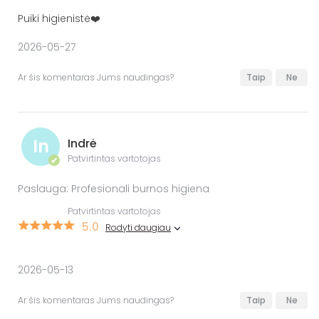
Puiki higienistė❤️
2026-05-27
Ar šis komentaras Jums naudingas?
Taip
Ne
In
Indrė
Patvirtintas vartotojas
✔
Paslauga: Profesionali burnos higiena
Patvirtintas vartotojas
5.0
Rodyti daugiau
2026-05-13
Ar šis komentaras Jums naudingas?
Taip
Ne