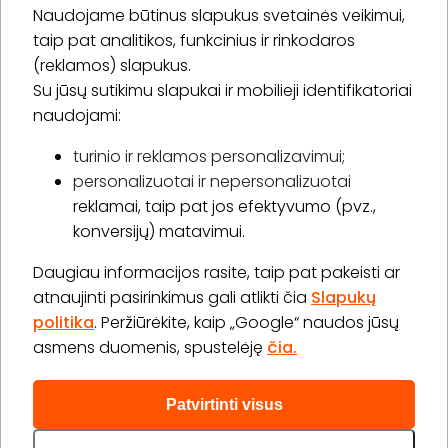
Naudojame būtinus slapukus svetainės veikimui,
* Susipažinau su
privatumo politika
taip pat analitikos, funkcinius ir rinkodaros
(reklamos) slapukus.
Su jūsų sutikimu slapukai ir mobilieji identifikatoriai
Prenumeruoti
naudojami:
turinio ir reklamos personalizavimui;
personalizuotai ir nepersonalizuotai
Apie „BookitNow“
reklamai, taip pat jos efektyvumo (pvz.,
konversijų) matavimui.
Informacija
Daugiau informacijos rasite, taip pat pakeisti ar
„GERA DOVANA“ GRUPĖ
atnaujinti pasirinkimus gali atlikti čia
Slapukų
politika
. Peržiūrėkite, kaip „Google“ naudos jūsų
asmens duomenis, spustelėję
čia.
Patvirtinti visus
2026 © Visos teisės saugomos info@bookitnow.lt, +370