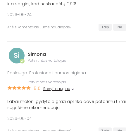
ir atsargiai, kad neskaudėtų. 11/10!
2026-06-24
Ar šis komentaras Jums naudingas?
Taip
Ne
Si
Simona
Patvirtintas vartotojas
✔
Paslauga: Profesionali burnos higiena
Patvirtintas vartotojas
5.0
Rodyti daugiau
Labai maloni gydytoja grazi aplinka dave patarimu tikrai
sugrįšime rekomenduoju
2026-06-04
Ar šis komentaras Jums naudingas?
Taip
Ne