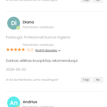
Di
Diana
Patvirtintas vartotojas
✔
Paslauga: Profesionali burnos higiena
Patvirtintas vartotojas
5.0
Rodyti daugiau
Darbas atliktas kruopščiai, rekomenduoju!
2026-06-03
Ar šis komentaras Jums naudingas?
Taip
Ne
An
Andrius
Patvirtintas vartotojas