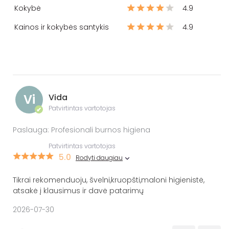
Kokybė
4.9
Kainos ir kokybės santykis
4.9
Vi
Vida
Patvirtintas vartotojas
✔
Paslauga: Profesionali burnos higiena
Patvirtintas vartotojas
5.0
Rodyti daugiau
Tikrai rekomenduoju, švelni,kruopšti,maloni higienistė,
atsakė į klausimus ir davė patarimų
2026-07-30