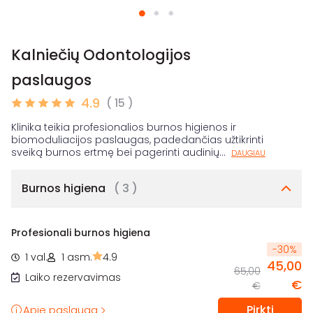
Kalniečių Odontologijos
paslaugos
4.9
( 15 )
Klinika teikia profesionalios burnos higienos ir
biomoduliacijos paslaugas, padedančias užtikrinti
sveiką burnos ertmę bei pagerinti audinių
...
DAUGIAU
Burnos higiena
( 3 )
Profesionali burnos higiena
-
30
%
1 val.
1 asm.
4.9
45,00
65,00
Laiko rezervavimas
€
€
Pirkti
Apie paslaugą