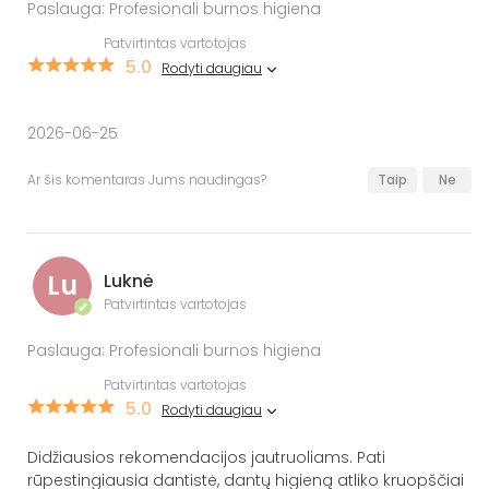
Paslauga: Profesionali burnos higiena
Patvirtintas vartotojas
5.0
Rodyti daugiau
2026-06-25
Ar šis komentaras Jums naudingas?
Taip
Ne
Lu
Luknė
Patvirtintas vartotojas
✔
Paslauga: Profesionali burnos higiena
Patvirtintas vartotojas
5.0
Rodyti daugiau
Didžiausios rekomendacijos jautruoliams. Pati
rūpestingiausia dantistė, dantų higieną atliko kruopščiai