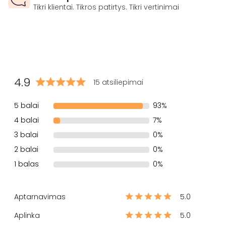
Tikri klientai. Tikros patirtys. Tikri vertinimai
4.9
15 atsiliepimai
5 balai
93%
4 balai
7%
3 balai
0%
2 balai
0%
1 balas
0%
Aptarnavimas
5.0
Aplinka
5.0