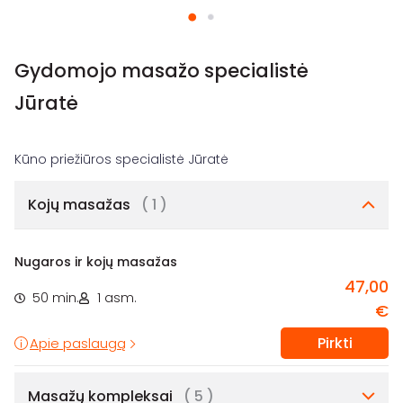
Gydomojo masažo specialistė
Jūratė
Kojų masažas
( 1 )
Nugaros ir kojų masažas
47,00
50 min.
1 asm.
€
Pirkti
Apie paslaugą
Masažų kompleksai
( 5 )