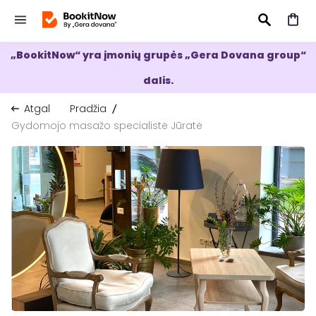
„BookitNow“ yra įmonių grupės „Gera Dovana group“
IEŠKOTI
dalis.
Atgal
Pradžia
Gydomojo masažo specialistė Jūratė