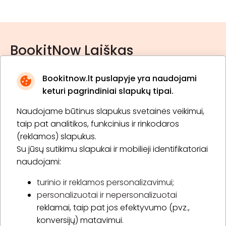
BookitNow Laiškas
Bookitnow.lt puslapyje yra naudojami
keturi pagrindiniai slapukų tipai.
Naudojame būtinus slapukus svetainės veikimui,
* Susipažinau su
privatumo politika
taip pat analitikos, funkcinius ir rinkodaros
(reklamos) slapukus.
Su jūsų sutikimu slapukai ir mobilieji identifikatoriai
Prenumeruoti
naudojami:
turinio ir reklamos personalizavimui;
personalizuotai ir nepersonalizuotai
Apie „BookitNow“
reklamai, taip pat jos efektyvumo (pvz.,
konversijų) matavimui.
Informacija