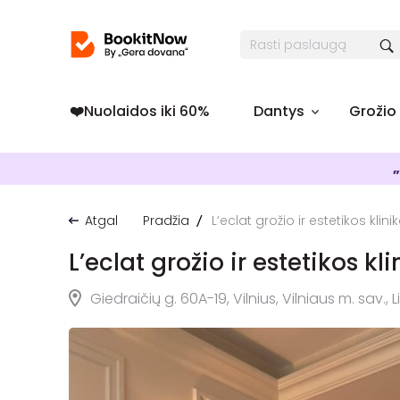
❤️️Nuolaidos iki 60%
Dantys
Grožio
„
Atgal
Pradžia
L’eclat grožio ir estetikos klini
L’eclat grožio ir estetikos kl
Giedraičių g. 60A-19, Vilnius, Vilniaus m. sav., 