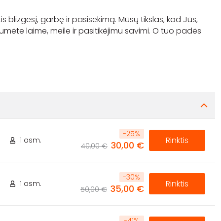
tis blizgesį, garbę ir pasisekimą. Mūsų tikslas, kad Jūs,
zgėtumėte laime, meile ir pasitikėjimu savimi. O tuo padės
-
25
%
Rinktis
1 asm.
30,00 €
40,00 €
-
30
%
Rinktis
1 asm.
35,00 €
50,00 €
-
41
%