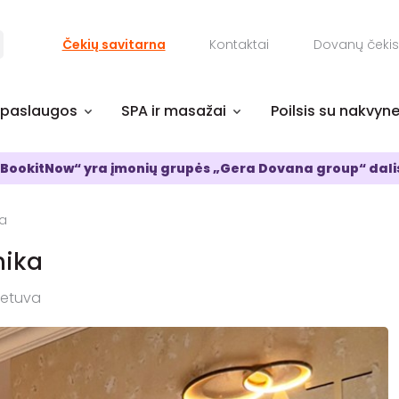
Čekių savitarna
Kontaktai
Dovanų čekis
 paslaugos
SPA ir masažai
Poilsis su nakvyn
BookitNow“ yra įmonių grupės „Gera Dovana group“ dali
ka
inika
Lietuva