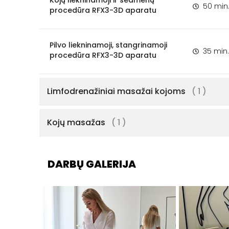
Kojų liekninamoji ir sėdmenų
50 min
procedūra RFX3-3D aparatu
Pilvo liekninamoji, stangrinamoji
35 min.
procedūra RFX3-3D aparatu
Limfodrenažiniai masažai kojoms
( 1 )
Kojų masažas
( 1 )
DARBŲ GALERIJA