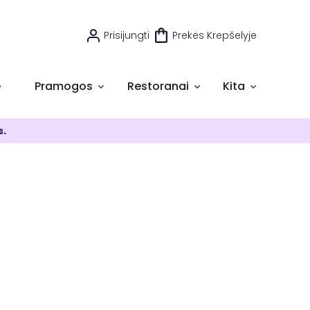
Prisijungti
Prekės Krepšelyje
e
Pramogos
Restoranai
Kita
s.