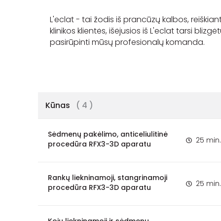
L'eclat - tai žodis iš prancūzų kalbos, reiškian
klinikos klientės, išėjusios iš L'eclat tarsi bli
pasirūpinti mūsų profesionalų komanda.
Kūnas
( 4 )
Sėdmenų pakėlimo, anticeliulitinė
25 min.
procedūra RFX3-3D aparatu
Rankų liekninamoji, stangrinamoji
25 min.
procedūra RFX3-3D aparatu