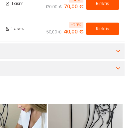
Rinktis
.
1 asm.
70,00 €
120,00 €
-
20
%
Rinktis
1 asm.
40,00 €
50,00 €