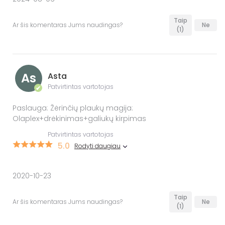
Taip
Ar šis komentaras Jums naudingas?
Ne
(1)
As
Asta
Patvirtintas vartotojas
✔
Paslauga: Žėrinčių plaukų magija:
Olaplex+drėkinimas+galiukų kirpimas
Patvirtintas vartotojas
5.0
Rodyti daugiau
2020-10-23
Taip
Ar šis komentaras Jums naudingas?
Ne
(1)