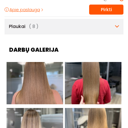
Pirkti
Apie paslaugą
Plaukai
( 8 )
DARBŲ GALERIJA