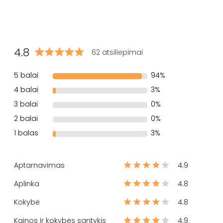
4.8
62 atsiliepimai
5 balai
94%
4 balai
3%
3 balai
0%
2 balai
0%
1 balas
3%
Aptarnavimas
4.9
Aplinka
4.8
Kokybė
4.8
Kainos ir kokybės santykis
4.9