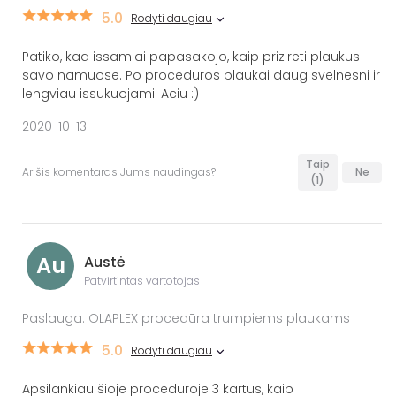
5.0
Rodyti daugiau
Patiko, kad issamiai papasakojo, kaip prizireti plaukus
savo namuose. Po proceduros plaukai daug svelnesni ir
lengviau issukuojami. Aciu :)
2020-10-13
Taip
Ar šis komentaras Jums naudingas?
Ne
(1)
Au
Austė
Patvirtintas vartotojas
Paslauga: OLAPLEX procedūra trumpiems plaukams
5.0
Rodyti daugiau
Apsilankiau šioje procedūroje 3 kartus, kaip