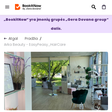
„BookitNow“ yra įmonių grupės „Gera Dovana group“
IEŠKOTI
dalis.
Atgal
Pradžia
Arka Beauty - EasyPeasy_HairCare