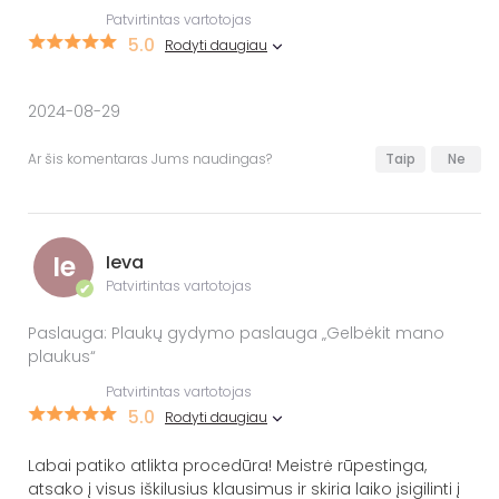
Patvirtintas vartotojas
5.0
Rodyti daugiau
2024-08-29
Ar šis komentaras Jums naudingas?
Taip
Ne
Ie
Ieva
Patvirtintas vartotojas
✔
Paslauga: Plaukų gydymo paslauga „Gelbėkit mano
plaukus“
Patvirtintas vartotojas
5.0
Rodyti daugiau
Labai patiko atlikta procedūra! Meistrė rūpestinga,
atsako į visus iškilusius klausimus ir skiria laiko įsigilinti į