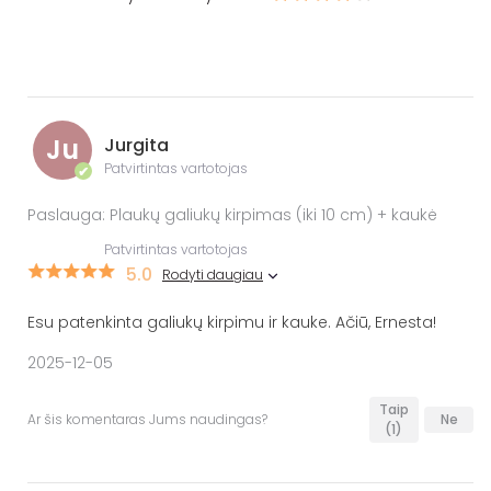
Ju
Jurgita
Patvirtintas vartotojas
✔
Paslauga: Plaukų galiukų kirpimas (iki 10 cm) + kaukė
Patvirtintas vartotojas
5.0
Rodyti daugiau
Esu patenkinta galiukų kirpimu ir kauke. Ačiū, Ernesta!
2025-12-05
Taip
Ar šis komentaras Jums naudingas?
Ne
(1)