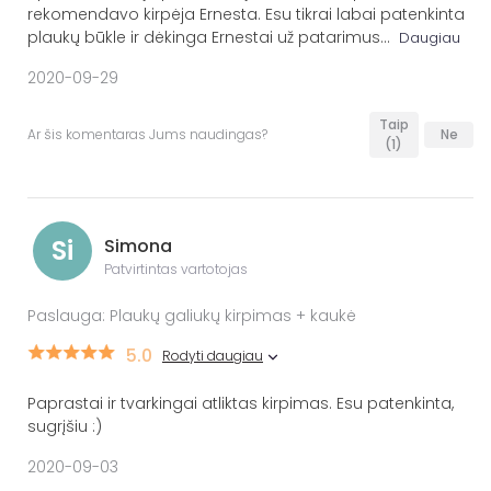
rekomendavo kirpėja Ernesta. Esu tikrai labai patenkinta
plaukų būkle ir dėkinga Ernestai už patarimus
...
Daugiau
2020-09-29
Taip
Ar šis komentaras Jums naudingas?
Ne
(1)
Si
Simona
Patvirtintas vartotojas
Paslauga: Plaukų galiukų kirpimas + kaukė
5.0
Rodyti daugiau
Paprastai ir tvarkingai atliktas kirpimas. Esu patenkinta,
sugrįšiu :)
2020-09-03