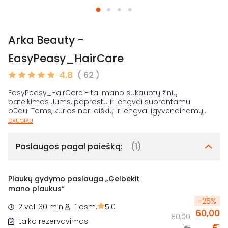
Arka Beauty -
EasyPeasy_HairCare
4.8
( 62 )
EasyPeasy_HairCare - tai mano sukauptų žinių
pateikimas Jums, paprastu ir lengvai suprantamu
būdu. Toms, kurios nori aiškių ir lengvai įgyvendinamų
...
DAUGIAU
Paslaugos pagal paiešką:
(1)
Plaukų gydymo paslauga „Gelbėkit
mano plaukus“
-
25
%
2 val. 30 min.
1 asm.
5.0
60,00
80,00
Laiko rezervavimas
€
€