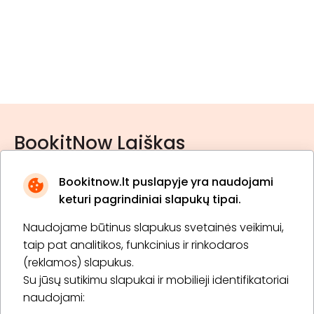
BookitNow Laiškas
Bookitnow.lt puslapyje yra naudojami
keturi pagrindiniai slapukų tipai.
Naudojame būtinus slapukus svetainės veikimui,
* Susipažinau su
privatumo politika
taip pat analitikos, funkcinius ir rinkodaros
(reklamos) slapukus.
Su jūsų sutikimu slapukai ir mobilieji identifikatoriai
Prenumeruoti
naudojami: