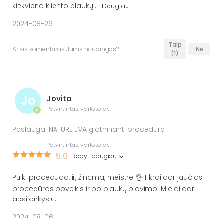
kiekvieno kliento plaukų
...
Daugiau
2024-08-26
Taip
Ar šis komentaras Jums naudingas?
Ne
(1)
Jo
Jovita
Patvirtintas vartotojas
✔
Paslauga: NATURE EVA glotninanti procedūra
Patvirtintas vartotojas
5.0
Rodyti daugiau
Puiki procedūda, ir, žinoma, meistrė 👌 Tikrai dar jaučiasi
procedūros poveikis ir po plaukų plovimo. Mielai dar
apsilankysiu.
2024-08-06