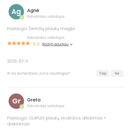
Ag
Agnė
Patvirtintas vartotojas
✔
Paslauga: Žėrinčių plaukų magija
Patvirtintas vartotojas
5.0
Rodyti daugiau
2025-07-11
Ar šis komentaras Jums naudingas?
Taip
Ne
Gr
Greta
Patvirtintas vartotojas
✔
Paslauga: OLAPLEX plaukų struktūros atkūrimas +
drėkinimas