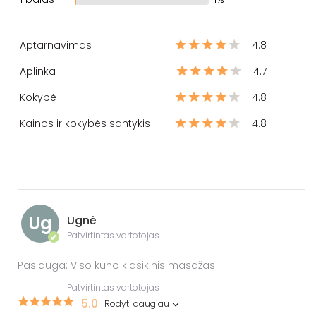
Aptarnavimas
4.8
Aplinka
4.7
Kokybė
4.8
Kainos ir kokybės santykis
4.8
Ug
Ugnė
Patvirtintas vartotojas
✔
Paslauga: Viso kūno klasikinis masažas
Patvirtintas vartotojas
5.0
Rodyti daugiau