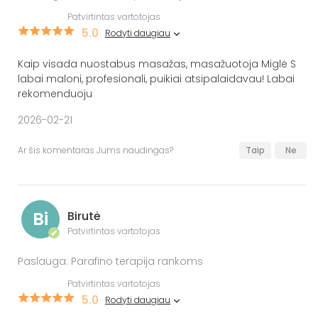
Patvirtintas vartotojas
5.0
Rodyti daugiau
Kaip visada nuostabus masažas, masažuotoja Miglė S
labai maloni, profesionali, puikiai atsipalaidavau! Labai
rekomenduoju
2026-02-21
Ar šis komentaras Jums naudingas?
Taip
Ne
Bi
Birutė
Patvirtintas vartotojas
✔
Paslauga: Parafino terapija rankoms
Patvirtintas vartotojas
5.0
Rodyti daugiau