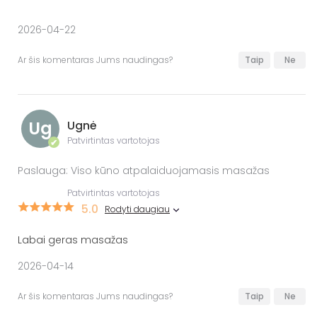
2026-04-22
Ar šis komentaras Jums naudingas?
Taip
Ne
Ug
Ugnė
Patvirtintas vartotojas
✔
Paslauga: Viso kūno atpalaiduojamasis masažas
Patvirtintas vartotojas
5.0
Rodyti daugiau
Labai geras masažas
2026-04-14
Ar šis komentaras Jums naudingas?
Taip
Ne