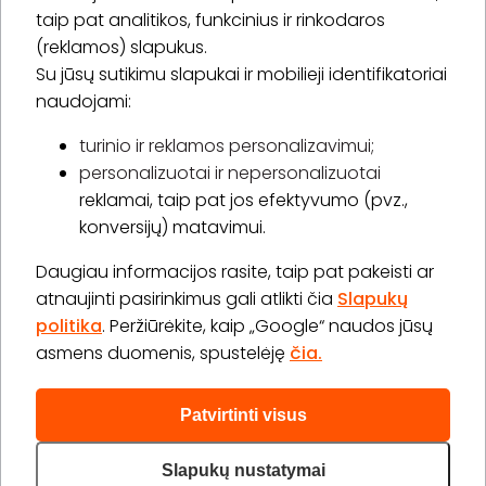
* Susipažinau su
privatumo politika
taip pat analitikos, funkcinius ir rinkodaros
(reklamos) slapukus.
Su jūsų sutikimu slapukai ir mobilieji identifikatoriai
Prenumeruoti
naudojami:
turinio ir reklamos personalizavimui;
personalizuotai ir nepersonalizuotai
Apie „BookitNow“
reklamai, taip pat jos efektyvumo (pvz.,
konversijų) matavimui.
Informacija
Daugiau informacijos rasite, taip pat pakeisti ar
„GERA DOVANA“ GRUPĖ
atnaujinti pasirinkimus gali atlikti čia
Slapukų
politika
. Peržiūrėkite, kaip „Google“ naudos jūsų
asmens duomenis, spustelėję
čia.
Patvirtinti visus
2026 © Visos teisės saugomos info@bookitnow.lt, +370
645 03 111
Slapukų nustatymai