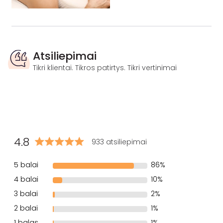
Atsiliepimai
Tikri klientai. Tikros patirtys. Tikri vertinimai
4.8
933 atsiliepimai
5 balai
86%
4 balai
10%
3 balai
2%
2 balai
1%
1 balas
1%