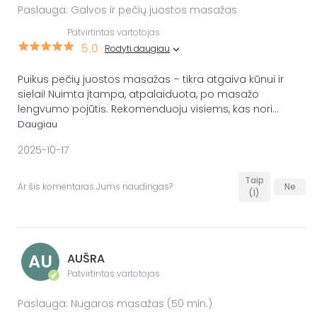
Paslauga: Galvos ir pečių juostos masažas
Patvirtintas vartotojas
5.0
Rodyti daugiau
Puikus pečių juostos masažas – tikra atgaiva kūnui ir
sielai! Nuimta įtampa, atpalaiduota, po masažo
lengvumo pojūtis. Rekomenduoju visiems, kas nori
...
Daugiau
2025-10-17
Taip
Ar šis komentaras Jums naudingas?
Ne
(1)
AU
AUŠRA
Patvirtintas vartotojas
✔
Paslauga: Nugaros masažas (50 min.)