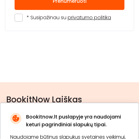
Prenumeruoti
* Susipažinau su
privatumo politika
BookitNow Laiškas
Bookitnow.lt puslapyje yra naudojami
keturi pagrindiniai slapukų tipai.
Naudojame būtinus slapukus svetainės veikimui,