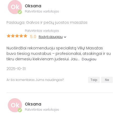
Ok
Oksana
Patvirtintas vartotojas
✔
Paslauga: Galvos ir pečių juostos masažas
Patvirtintas vartotojas
5.0
Rodyti daugiau
Nuoširdžiai rekomenduoju specialistą Vilių! Masažas
buvo tiesiog nuostabus – profesionaliai, atsakingai ir su
tikru dėmesiu kiekvienam judesiui. Jau
...
Daugiau
2025-10-31
Ar šis komentaras Jums naudingas?
Taip
Ne
Ok
Oksana
Patvirtintas vartotojas
✔