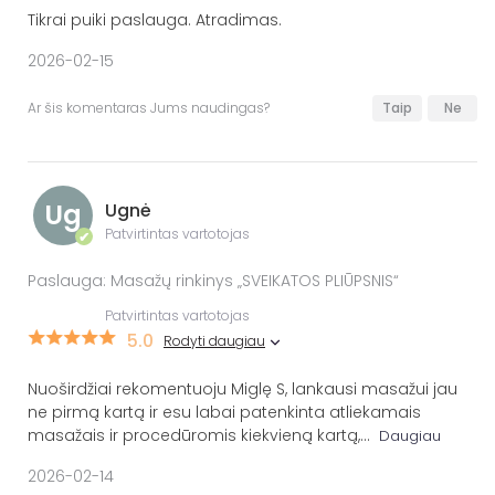
Tikrai puiki paslauga. Atradimas.
2026-02-15
Ar šis komentaras Jums naudingas?
Taip
Ne
Ug
Ugnė
Patvirtintas vartotojas
✔
Paslauga: Masažų rinkinys „SVEIKATOS PLIŪPSNIS“
Patvirtintas vartotojas
5.0
Rodyti daugiau
Nuoširdžiai rekomentuoju Miglę S, lankausi masažui jau
ne pirmą kartą ir esu labai patenkinta atliekamais
masažais ir procedūromis kiekvieną kartą,
...
Daugiau
2026-02-14