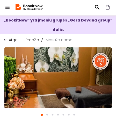
„BookitNow“ yra įmonių grupės „Gera Dovana group“
IEŠKOTI
dalis.
Atgal
Pradžia
Masažo namai