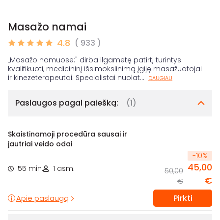
Masažo namai
4.8
( 933 )
„Masažo namuose:" dirba ilgametę patirtį turintys
kvalifikuoti, medicininį išsimokslinimą įgiję masažuotojai
ir kinezeterapeutai. Specialistai nuolat
...
DAUGIAU
Paslaugos pagal paiešką:
(1)
Skaistinamoji procedūra sausai ir
jautriai veido odai
-
10
%
45,00
55 min.
1 asm.
50,00
€
€
Pirkti
Apie paslaugą