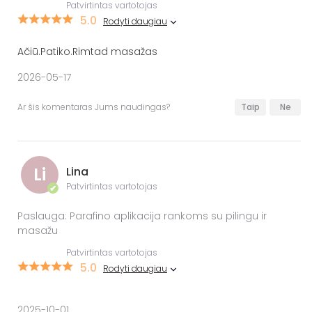
Patvirtintas vartotojas
5.0
Rodyti daugiau
Ačiū.Patiko.Rimtad masažas
2026-05-17
Ar šis komentaras Jums naudingas?
Taip
Ne
Li
Lina
Patvirtintas vartotojas
✔
Paslauga: Parafino aplikacija rankoms su pilingu ir
masažu
Patvirtintas vartotojas
5.0
Rodyti daugiau
2025-10-01