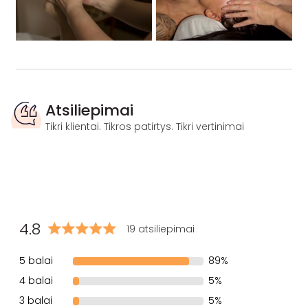
Atsiliepimai
Tikri klientai. Tikros patirtys. Tikri vertinimai
4.8
19 atsiliepimai
5 balai
89%
4 balai
5%
3 balai
5%