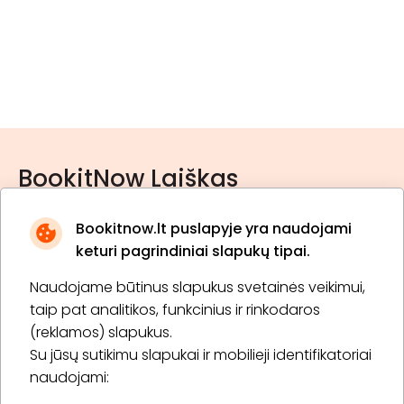
BookitNow Laiškas
Bookitnow.lt puslapyje yra naudojami
keturi pagrindiniai slapukų tipai.
Naudojame būtinus slapukus svetainės veikimui,
* Susipažinau su
privatumo politika
taip pat analitikos, funkcinius ir rinkodaros
(reklamos) slapukus.
Su jūsų sutikimu slapukai ir mobilieji identifikatoriai
Prenumeruoti
naudojami: