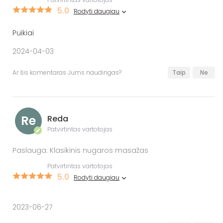
5.0
Rodyti daugiau
Puikiai
2024-04-03
Ar šis komentaras Jums naudingas?
Taip
Ne
Re
Reda
Patvirtintas vartotojas
✔
Paslauga: Klasikinis nugaros masažas
Patvirtintas vartotojas
5.0
Rodyti daugiau
2023-06-27