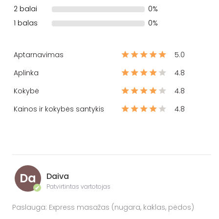
2 balai
0%
1 balas
0%
Aptarnavimas
5.0
Aplinka
4.8
Kokybė
4.8
Kainos ir kokybės santykis
4.8
Da
Daiva
Patvirtintas vartotojas
✔
Paslauga: Express masažas (nugara, kaklas, pėdos)