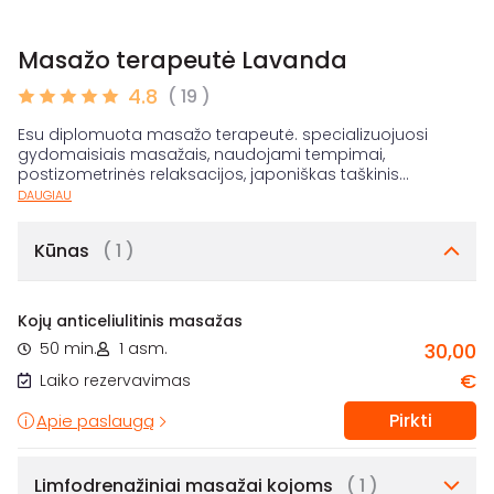
Masažo terapeutė Lavanda
4.8
( 19 )
Esu diplomuota masažo terapeutė. specializuojuosi
gydomaisiais masažais, naudojami tempimai,
postizometrinės relaksacijos, japoniškas taškinis
...
DAUGIAU
Kūnas
( 1 )
Kojų anticeliulitinis masažas
50 min.
1 asm.
30,00
€
Laiko rezervavimas
Pirkti
Apie paslaugą
Limfodrenažiniai masažai kojoms
( 1 )