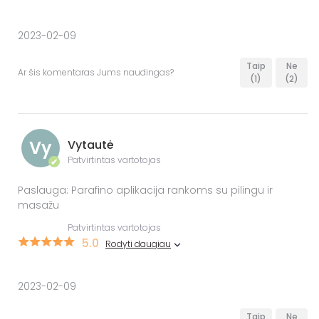
2023-02-09
Taip
Ne
Ar šis komentaras Jums naudingas?
(1)
(2)
Vy
Vytautė
Patvirtintas vartotojas
✔
Paslauga: Parafino aplikacija rankoms su pilingu ir
masažu
Patvirtintas vartotojas
5.0
Rodyti daugiau
2023-02-09
Taip
Ne