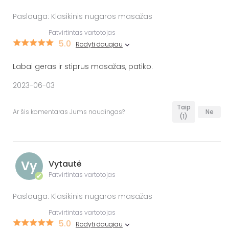
Paslauga: Klasikinis nugaros masažas
Patvirtintas vartotojas
5.0
Rodyti daugiau
Labai geras ir stiprus masažas, patiko.
2023-06-03
Taip
Ar šis komentaras Jums naudingas?
Ne
(1)
Vy
Vytautė
Patvirtintas vartotojas
✔
Paslauga: Klasikinis nugaros masažas
Patvirtintas vartotojas
5.0
Rodyti daugiau