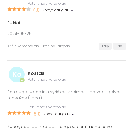
Patvirtintas vartotojas
4.0
Rodyti daugiau
Puikiai
2024-05-25
Ar šis komentaras Jums naudingas?
Taip
Ne
Ko
Kostas
Patvirtintas vartotojas
✔
Paslauga: Modelinis vyriškas kirpimas+ barzda+galvos
masažas (Ilona)
Patvirtintas vartotojas
5.0
Rodyti daugiau
Super,labai patinka pas Iloną, puikiai išmano savo