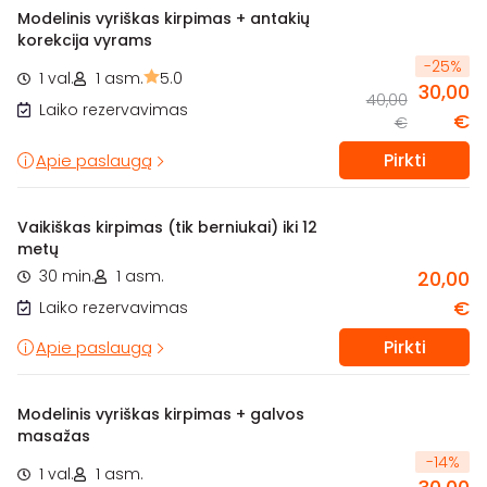
Modelinis vyriškas kirpimas + antakių
korekcija vyrams
-
25
%
1 val.
1 asm.
5.0
30,00
40,00
Laiko rezervavimas
€
€
Pirkti
Apie paslaugą
Vaikiškas kirpimas (tik berniukai) iki 12
metų
30 min.
1 asm.
20,00
€
Laiko rezervavimas
Pirkti
Apie paslaugą
Modelinis vyriškas kirpimas + galvos
masažas
-
14
%
1 val.
1 asm.