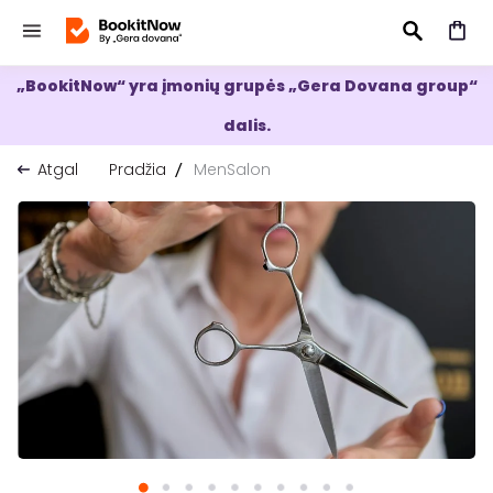
„BookitNow“ yra įmonių grupės „Gera Dovana group“
IEŠKOTI
dalis.
Atgal
Pradžia
MenSalon