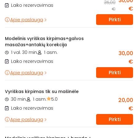
30,00
35,00
Laiko rezervavimas
€
€
Pirkti
Apie paslaugą
Modelinis vyriškas kirpimas+galvos
masažas+antakių korekcija
1 val. 30 min.
1 asm.
30,00
€
Laiko rezervavimas
Pirkti
Apie paslaugą
Vyriškas kirpimas tik su mašinėle
30 min.
1 asm.
5.0
20,00
€
Laiko rezervavimas
Pirkti
Apie paslaugą