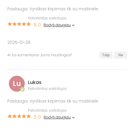
Paslauga: Vyriškas kirpimas tik su mašinėle
Patvirtintas vartotojas
5.0
Rodyti daugiau
2025-01-29
Ar šis komentaras Jums naudingas?
Taip
Ne
Lu
Lukas
Patvirtintas vartotojas
✔
Paslauga: Vyriškas kirpimas tik su mašinėle
Patvirtintas vartotojas
5.0
Rodyti daugiau