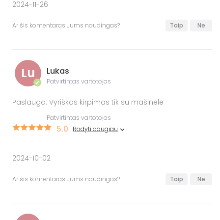
2024-11-26
Ar šis komentaras Jums naudingas?
Taip
Ne
Lu
Lukas
Patvirtintas vartotojas
✔
Paslauga: Vyriškas kirpimas tik su mašinėle
Patvirtintas vartotojas
5.0
Rodyti daugiau
2024-10-02
Ar šis komentaras Jums naudingas?
Taip
Ne