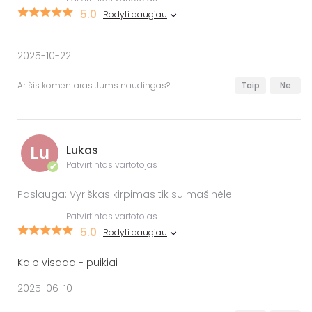
5.0
Rodyti daugiau
2025-10-22
Ar šis komentaras Jums naudingas?
Taip
Ne
Lu
Lukas
Patvirtintas vartotojas
✔
Paslauga: Vyriškas kirpimas tik su mašinėle
Patvirtintas vartotojas
5.0
Rodyti daugiau
Kaip visada - puikiai
2025-06-10