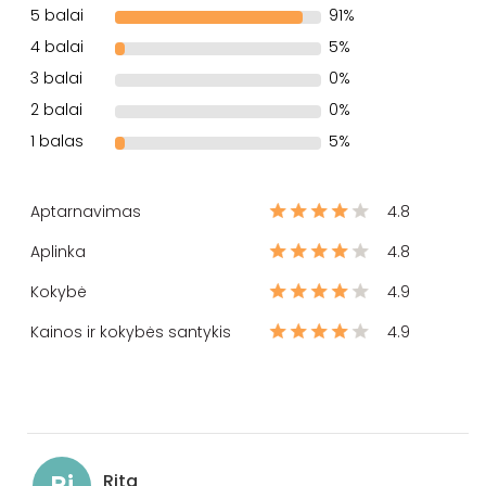
5 balai
91%
4 balai
5%
3 balai
0%
2 balai
0%
1 balas
5%
Aptarnavimas
4.8
Aplinka
4.8
Kokybė
4.9
Kainos ir kokybės santykis
4.9
Ri
Rita