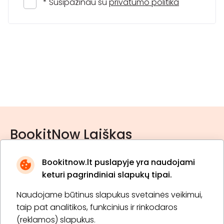
* Susipažinau su
privatumo politika
BookitNow Laiškas
Bookitnow.lt puslapyje yra naudojami
keturi pagrindiniai slapukų tipai.
Naudojame būtinus slapukus svetainės veikimui,
* Susipažinau su
privatumo politika
taip pat analitikos, funkcinius ir rinkodaros
(reklamos) slapukus.