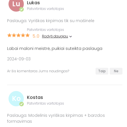
Lu
Lukas
Patvirtintas vartotojas
✔
Paslauga: Vyriškas kirpimas tik su mašinėle
Patvirtintas vartotojas
5.0
Rodyti daugiau
Labai maloni meistrė, puikiai suteikta paslauga
2024-09-03
Ar šis komentaras Jums naudingas?
Taip
Ne
Ko
Kostas
Patvirtintas vartotojas
✔
Paslauga: Modelinis vyriškas kirpimas + barzdos
formavimas