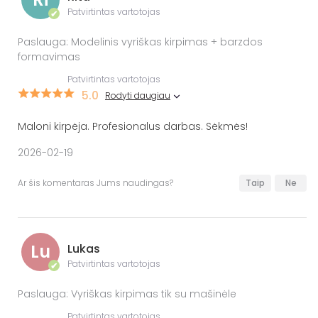
Patvirtintas vartotojas
✔
Paslauga: Modelinis vyriškas kirpimas + barzdos
formavimas
Patvirtintas vartotojas
5.0
Rodyti daugiau
Maloni kirpėja. Profesionalus darbas. Sėkmės!
2026-02-19
Ar šis komentaras Jums naudingas?
Taip
Ne
Lu
Lukas
Patvirtintas vartotojas
✔
Paslauga: Vyriškas kirpimas tik su mašinėle
Patvirtintas vartotojas