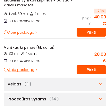
Modelinis vyriškas kirpimas + barzda +
galvos masažas
-
20
%
1 val. 30 min.
1 asm.
40,00
50,00
Laiko rezervavimas
€
€
Pirkti
Apie paslaugą
Vyriškas kirpimas (tik šonai)
30 min.
1 asm.
20,00
€
Laiko rezervavimas
Pirkti
Apie paslaugą
Veidas
( 1 )
Procedūros vyrams
( 14 )