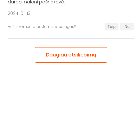
darbą,maloni pašnekovė.
2024-01-13
Ar šis komentaras Jums naudingas?
Taip
Ne
Daugiau atsiliepimų