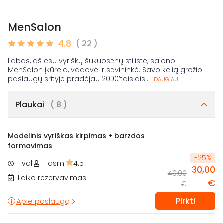
MenSalon
4.8
( 22 )
Labas, aš esu vyriškų šukuosenų stilistė, salono
MenSalon įkūrėja, vadovė ir savininkė. Savo kelią grožio
paslaugų srityje pradėjau 2000’taisiais
...
DAUGIAU
Plaukai
( 8 )
Modelinis vyriškas kirpimas + barzdos
formavimas
-
25
%
1 val.
1 asm.
4.5
30,00
40,00
Laiko rezervavimas
€
€
Pirkti
Apie paslaugą