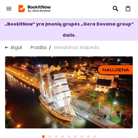
„BookitNow“ yra įmonių grupės „Gera Dovana group“
IEŠKOTI
dalis.
Atgal
Pradžia
Meridianas Klaipėda