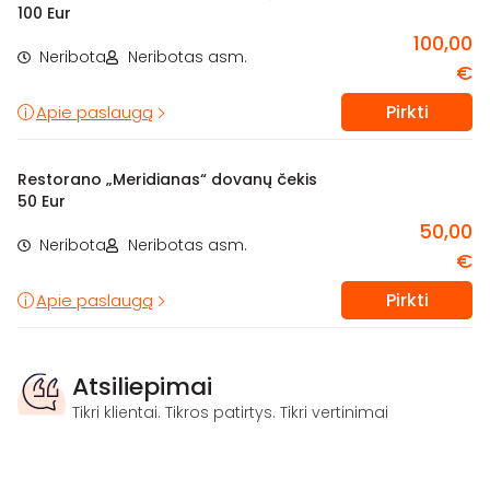
100 Eur
100,00
Neribota
Neribotas asm.
€
Pirkti
Apie paslaugą
Restorano „Meridianas“ dovanų čekis
50 Eur
50,00
Neribota
Neribotas asm.
€
Pirkti
Apie paslaugą
Atsiliepimai
Tikri klientai. Tikros patirtys. Tikri vertinimai