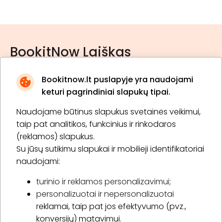
BookitNow Laiškas
Bookitnow.lt puslapyje yra naudojami
keturi pagrindiniai slapukų tipai.
Naudojame būtinus slapukus svetainės veikimui,
* Susipažinau su
privatumo politika
taip pat analitikos, funkcinius ir rinkodaros
(reklamos) slapukus.
Su jūsų sutikimu slapukai ir mobilieji identifikatoriai
Prenumeruoti
naudojami:
turinio ir reklamos personalizavimui;
personalizuotai ir nepersonalizuotai
Apie „BookitNow“
reklamai, taip pat jos efektyvumo (pvz.,
konversijų) matavimui.