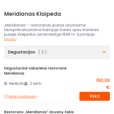
Meridianas Klaipėda
„Meridianas“ – restoranas, įkurtas istoriniame
laive,prišvartuotame kairiojoje Danės upės krantinės
pusėje, Klaipėdos senamiestyje.1948 m. Suomijoje
...
DAUGIAU
Degustacijos
( 3 )
Degustacinė vakarienė restorane
Meridianas
160,00
Neribota
2 asm.
€
Pirkti
Apie paslaugą
Restorano „Meridianas“ dovanų čekis