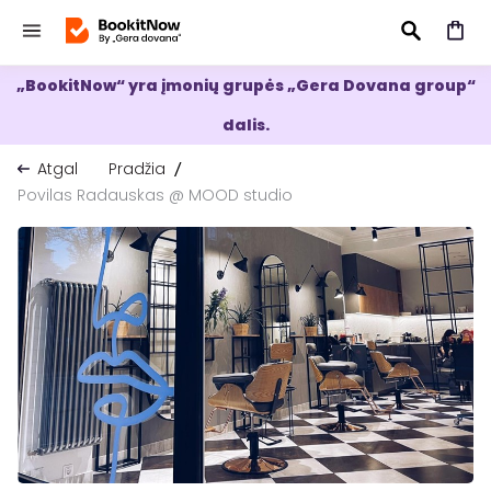
„BookitNow“ yra įmonių grupės „Gera Dovana group“
IEŠKOTI
dalis.
Atgal
Pradžia
Povilas Radauskas @ MOOD studio