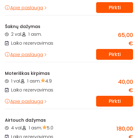
Pirkti
Apie paslaugą
Šaknų dažymas
2 val.
1 asm.
65,00
€
Laiko rezervavimas
Pirkti
Apie paslaugą
Moteriškas kirpimas
1 val.
1 asm.
4.9
40,00
€
Laiko rezervavimas
Pirkti
Apie paslaugą
Airtouch dažymas
4 val.
1 asm.
5.0
180,00
€
Laiko rezervavimas