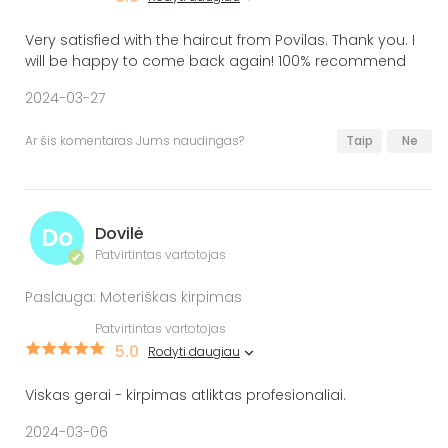
Very satisfied with the haircut from Povilas. Thank you. I
will be happy to come back again! 100% recommend
2024-03-27
Ar šis komentaras Jums naudingas?
Taip
Ne
Do
Dovilė
Patvirtintas vartotojas
✔
Paslauga: Moteriškas kirpimas
Patvirtintas vartotojas
5.0
Rodyti daugiau
Viskas gerai - kirpimas atliktas profesionaliai.
2024-03-06