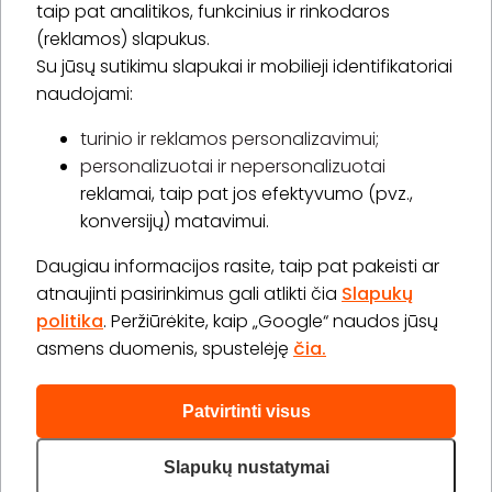
taip pat analitikos, funkcinius ir rinkodaros
(reklamos) slapukus.
Su jūsų sutikimu slapukai ir mobilieji identifikatoriai
Prenumeruoti
naudojami:
turinio ir reklamos personalizavimui;
personalizuotai ir nepersonalizuotai
Apie „BookitNow“
reklamai, taip pat jos efektyvumo (pvz.,
konversijų) matavimui.
Informacija
Daugiau informacijos rasite, taip pat pakeisti ar
„GERA DOVANA“ GRUPĖ
atnaujinti pasirinkimus gali atlikti čia
Slapukų
politika
. Peržiūrėkite, kaip „Google“ naudos jūsų
asmens duomenis, spustelėję
čia.
Patvirtinti visus
2026 © Visos teisės saugomos info@bookitnow.lt, +370
645 03 111
Slapukų nustatymai