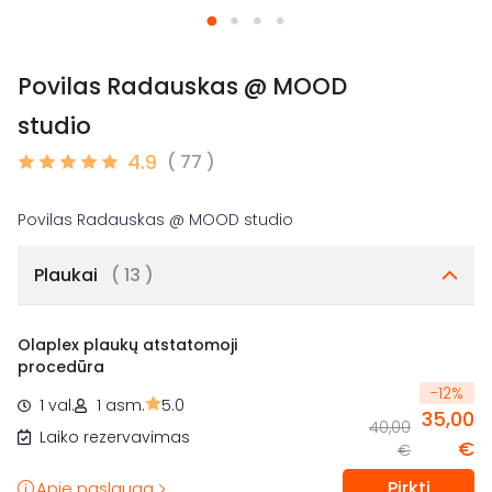
Povilas Radauskas @ MOOD
studio
4.9
( 77 )
Plaukai
( 13 )
Olaplex plaukų atstatomoji
procedūra
-
12
%
1 val.
1 asm.
5.0
35,00
40,00
Laiko rezervavimas
€
€
Pirkti
Apie paslaugą