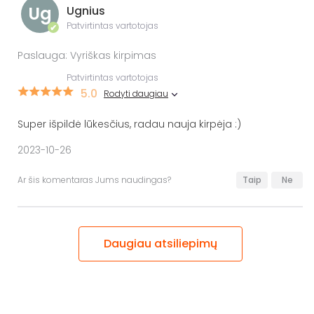
Ug
Ugnius
Patvirtintas vartotojas
✔
Paslauga: Vyriškas kirpimas
Patvirtintas vartotojas
5.0
Rodyti daugiau
Super išpildė lūkesčius, radau nauja kirpėja :)
2023-10-26
Ar šis komentaras Jums naudingas?
Taip
Ne
Daugiau atsiliepimų