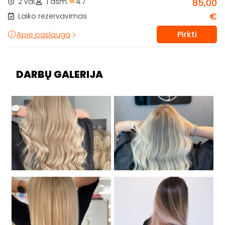
2 val.
1 asm.
4.7
85,00
€
Laiko rezervavimas
Pirkti
Apie paslaugą
DARBŲ GALERIJA