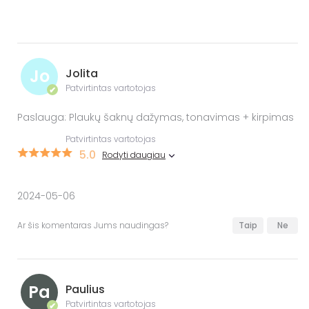
Jo
Jolita
Patvirtintas vartotojas
✔
Paslauga: Plaukų šaknų dažymas, tonavimas + kirpimas
Patvirtintas vartotojas
5.0
Rodyti daugiau
2024-05-06
Ar šis komentaras Jums naudingas?
Taip
Ne
Pa
Paulius
Patvirtintas vartotojas
✔