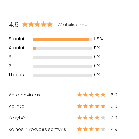
4.9
77 atsiliepimai
5 balai
95%
4 balai
5%
3 balai
0%
2 balai
0%
1 balas
0%
Aptarnavimas
5.0
Aplinka
5.0
Kokybė
4.9
Kainos ir kokybės santykis
4.9