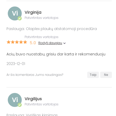
Vi
Virginija
Patvirtintas vartotojas
✔
Paslauga: Olaplex plaukų atstatomoji procedūra
Patvirtintas vartotojas
5.0
Rodyti daugiau
Aciu, buvo nuostabu, grisiu dar karta ir rekomenduoju
2023-12-01
Ar šis komentaras Jums naudingas?
Taip
Ne
Vi
Virgilijus
Patvirtintas vartotojas
✔
Paslauga: Vyriškas kirpimas