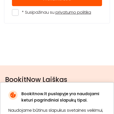
* Susipažinau su
privatumo politika
BookitNow Laiškas
Bookitnow.lt puslapyje yra naudojami
keturi pagrindiniai slapukų tipai.
Naudojame būtinus slapukus svetainės veikimui,
* Susipažinau su
privatumo politika