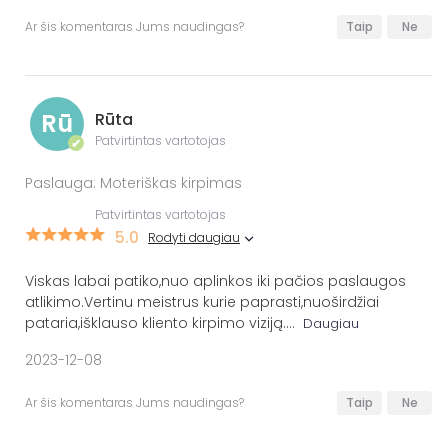
Ar šis komentaras Jums naudingas?
Taip
Ne
Rū
Rūta
Patvirtintas vartotojas
✔
Paslauga: Moteriškas kirpimas
Patvirtintas vartotojas
5.0
Rodyti daugiau
Viskas labai patiko,nuo aplinkos iki pačios paslaugos
atlikimo.Vertinu meistrus kurie paprasti,nuoširdžiai
pataria,išklauso kliento kirpimo viziją.
...
Daugiau
2023-12-08
Ar šis komentaras Jums naudingas?
Taip
Ne