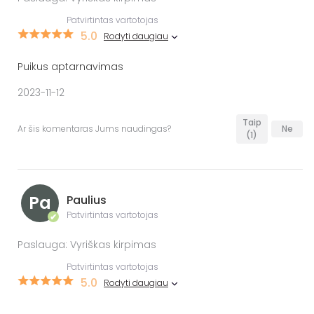
Patvirtintas vartotojas
5.0
Rodyti daugiau
Puikus aptarnavimas
2023-11-12
Taip
Ar šis komentaras Jums naudingas?
Ne
(1)
Pa
Paulius
Patvirtintas vartotojas
✔
Paslauga: Vyriškas kirpimas
Patvirtintas vartotojas
5.0
Rodyti daugiau