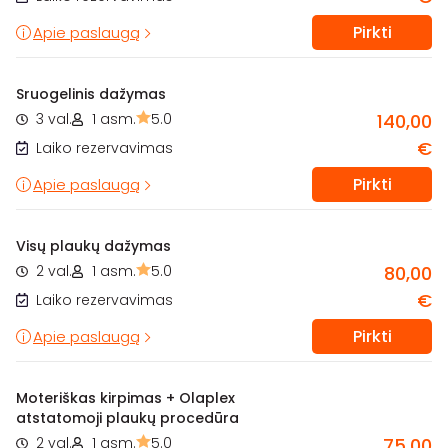
Pirkti
Apie paslaugą
Sruogelinis dažymas
3 val.
1 asm.
5.0
140,00
€
Laiko rezervavimas
Pirkti
Apie paslaugą
Visų plaukų dažymas
2 val.
1 asm.
5.0
80,00
€
Laiko rezervavimas
Pirkti
Apie paslaugą
Moteriškas kirpimas + Olaplex
atstatomoji plaukų procedūra
2 val.
1 asm.
5.0
75,00