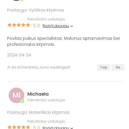
Paslauga: Vyriškas kirpimas
Patvirtintas vartotojas
5.0
Rodyti daugiau
Povilas puikus specialistas. Malonus aptarnavimas bei
profesionalus kirpimas.
2024-04-24
Ar šis komentaras Jums naudingas?
Taip
Ne
Mi
Michaela
Patvirtintas vartotojas
✔
Paslauga: Moteriškas kirpimas
Patvirtintas vartotojas
5.0
Rodyti daugiau