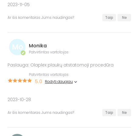
2023-11-05
Ar šis komentaras Jums naudingas?
Taip
Ne
Mo
Monika
Patvirtintas vartotojas
✔
Paslauga: Olaplex plaukų atstatomoji procedūra
Patvirtintas vartotojas
5.0
Rodyti daugiau
2023-10-28
Ar šis komentaras Jums naudingas?
Taip
Ne