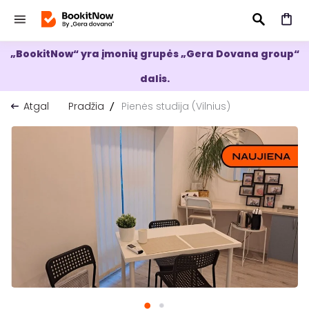
„BookitNow“ yra įmonių grupės „Gera Dovana group“
IEŠKOTI
dalis.
Atgal
Pradžia
Pienės studija (Vilnius)