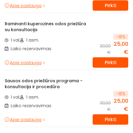
Pirkti
Apie paslaugą
Raminanti kuperozinės odos priežiūra
su konsultacija
-
16
%
1 val.
1 asm.
25,00
30,00
Laiko rezervavimas
€
€
Pirkti
Apie paslaugą
Sausos odos priežiūros programa -
konsultacija ir procedūra
-
16
%
1 val.
1 asm.
25,00
30,00
Laiko rezervavimas
€
€
Pirkti
Apie paslaugą