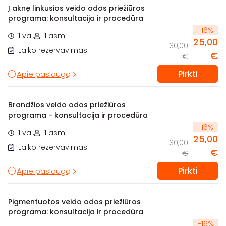
Į aknę linkusios veido odos priežiūros
programa: konsultacija ir procedūra
-
16
%
1 val.
1 asm.
25,00
30,00
Laiko rezervavimas
€
€
Pirkti
Apie paslaugą
Brandžios veido odos priežiūros
programa - konsultacija ir procedūra
-
16
%
1 val.
1 asm.
25,00
30,00
Laiko rezervavimas
€
€
Pirkti
Apie paslaugą
Pigmentuotos veido odos priežiūros
programa: konsultacija ir procedūra
-
16
%