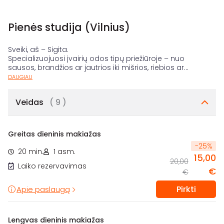
Pienės studija (Vilnius)
Sveiki, aš – Sigita.
Specializuojuosi įvairių odos tipų priežiūroje – nuo
sausos, brandžios ar jautrios iki mišrios, riebios ar
...
DAUGIAU
Veidas
( 9 )
Greitas dieninis makiažas
-
25
%
20 min.
1 asm.
15,00
20,00
Laiko rezervavimas
€
€
Pirkti
Apie paslaugą
Lengvas dieninis makiažas