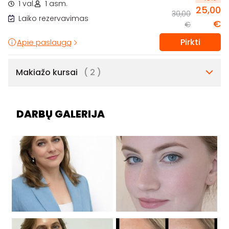
1 val.
1 asm.
25,00
30,00
Laiko rezervavimas
€
€
Pirkti
Apie paslaugą
Makiažo kursai
( 2 )
DARBŲ GALERIJA