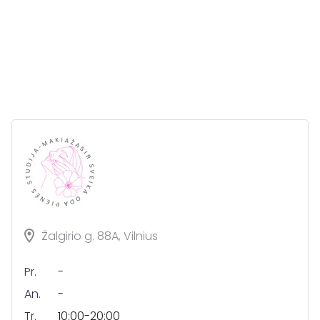
Žalgirio g. 88A, Vilnius
Pr.
-
An.
-
Tr.
10:00-20:00