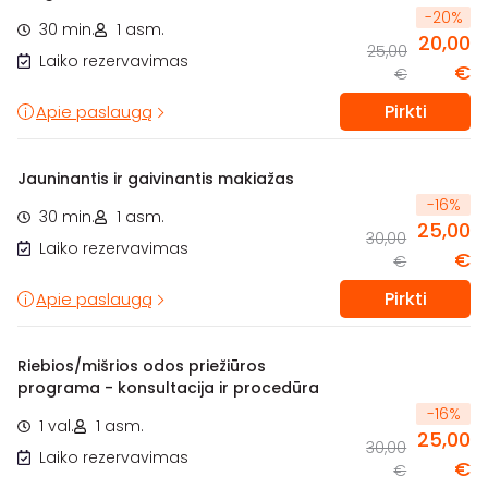
-
20
%
30 min.
1 asm.
20,00
25,00
Laiko rezervavimas
€
€
Pirkti
Apie paslaugą
Jauninantis ir gaivinantis makiažas
-
16
%
30 min.
1 asm.
25,00
30,00
Laiko rezervavimas
€
€
Pirkti
Apie paslaugą
Riebios/mišrios odos priežiūros
programa - konsultacija ir procedūra
-
16
%
1 val.
1 asm.
25,00
30,00
Laiko rezervavimas
€
€