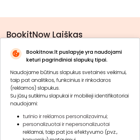
BookitNow Laiškas
Bookitnow.lt puslapyje yra naudojami
keturi pagrindiniai slapukų tipai.
Naudojame būtinus slapukus svetainės veikimui,
* Susipažinau su
privatumo politika
taip pat analitikos, funkcinius ir rinkodaros
(reklamos) slapukus.
Su jūsų sutikimu slapukai ir mobilieji identifikatoriai
Prenumeruoti
naudojami:
turinio ir reklamos personalizavimui;
personalizuotai ir nepersonalizuotai
Apie „BookitNow“
reklamai, taip pat jos efektyvumo (pvz.,
konversijų) matavimui.